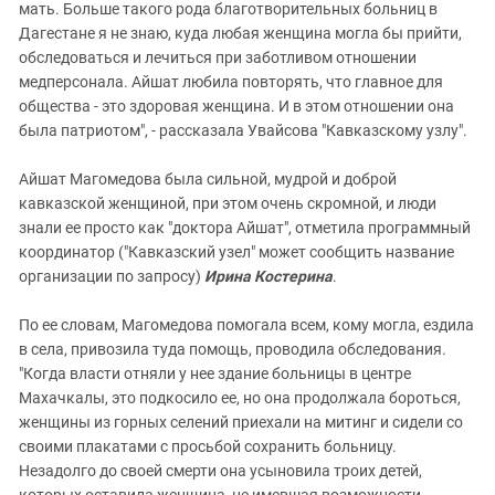
мать. Больше такого рода благотворительных больниц в
Дагестане я не знаю, куда любая женщина могла бы прийти,
обследоваться и лечиться при заботливом отношении
медперсонала. Айшат любила повторять, что главное для
общества - это здоровая женщина. И в этом отношении она
была патриотом", - рассказала Увайсова "Кавказскому узлу".
Айшат Магомедова была сильной, мудрой и доброй
кавказской женщиной, при этом очень скромной, и люди
знали ее просто как "доктора Айшат", отметила программный
координатор ("Кавказский узел" может сообщить название
организации по запросу)
Ирина Костерина
.
По ее словам, Магомедова помогала всем, кому могла, ездила
в села, привозила туда помощь, проводила обследования.
"Когда власти отняли у нее здание больницы в центре
Махачкалы, это подкосило ее, но она продолжала бороться,
женщины из горных селений приехали на митинг и сидели со
своими плакатами с просьбой сохранить больницу.
Незадолго до своей смерти она усыновила троих детей,