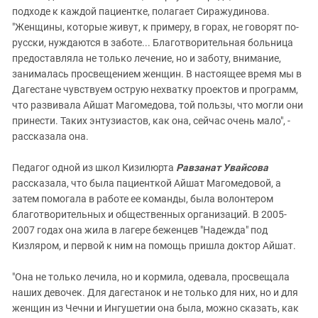
подходе к каждой пациентке, полагает Сиражудинова.
"Женщины, которые живут, к примеру, в горах, не говорят по-
русски, нуждаются в заботе... Благотворительная больница
предоставляла не только лечение, но и заботу, внимание,
занималась просвещением женщин. В настоящее время мы в
Дагестане чувствуем острую нехватку проектов и программ,
что развивала Айшат Магомедова, той пользы, что могли они
принести. Таких энтузиастов, как она, сейчас очень мало", -
рассказала она.
Педагог одной из школ Кизилюрта
Равзанат Увайсова
рассказала, что была пациенткой Айшат Магомедовой, а
затем помогала в работе ее команды, была волонтером
благотворительных и общественных организаций. В 2005-
2007 годах она жила в лагере беженцев "Надежда" под
Кизляром, и первой к ним на помощь пришла доктор Айшат.
"Она не только лечила, но и кормила, одевала, просвещала
наших девочек. Для дагестанок и не только для них, но и для
женщин из Чечни и Ингушетии она была, можно сказать, как