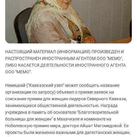
ЗАСТАВЛЯЕТ
Дагестан
КАВКАЗ ЗА ПАЛЕСТИНУ
Ингушетия
ИНАКОМЫСЛИЕ В ЧЕЧНЕ
Кабардино-Балкария
ПРЕСЛЕДОВАНИЕ АКТИВИСТОВ
МОБИЛИЗАЦИЯ И ПРОТЕСТЫ
Калмыкия
Карачаево-Черкесия
НАСТОЯЩИЙ МАТЕРИАЛ (ИНФОРМАЦИЯ) ПРОИЗВЕДЕН И
Краснодарский край
РАСПРОСТРАНЕН ИНОСТРАННЫМ АГЕНТОМ ООО "МЕМО",
Нагорный Карабах
ЛИБО КАСАЕТСЯ ДЕЯТЕЛЬНОСТИ ИНОСТРАННОГО АГЕНТА
Российская Федерация
ООО "МЕМО".
Ростовская область
Немецкий ("Кавказский узел" может сообщить название
Северная Осетия - Алания
организации по запросу) объявил о приеме заявок на
соискание премии для женщин-лидеров Северного Кавказа,
СКФО
занимающихся общественной деятельностью. Награда
Ставропольский край
учреждена в память об основателе "Благотворительной
Чечня
больницы для женщин" в Махачкале и номинанте на
Нобелевскую премию мира, докторе Айшат Магомедовой. Ее
Южная Осетия
проекты были жизненно важными для дагестанских женщин,