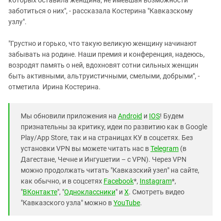
которых оставила женщина, не имевшая возможности
заботиться о них", - рассказала Костерина "Кавказскому
узлу".
"Грустно и горько, что такую великую женщину начинают
забывать на родине. Наши премия и конференция, надеюсь,
возродят память о ней, вдохновят сотни сильных женщин
быть активными, альтруистичными, смелыми, добрыми", -
отметила Ирина Костерина.
Мы обновили приложения на
Android
и
IOS
! Будем
признательны за критику, идеи по развитию как в Google
Play/App Store, так и на страницах КУ в соцсетях. Без
установки VPN вы можете читать нас в
Telegram
(в
Дагестане, Чечне и Ингушетии – с VPN). Через VPN
можно продолжать читать "Кавказский узел" на сайте,
как обычно, и в соцсетях
Facebook
*,
Instagram
*,
"
ВКонтакте
", "
Одноклассники
" и
X
. Смотреть видео
"Кавказского узла" можно в
YouTube
.