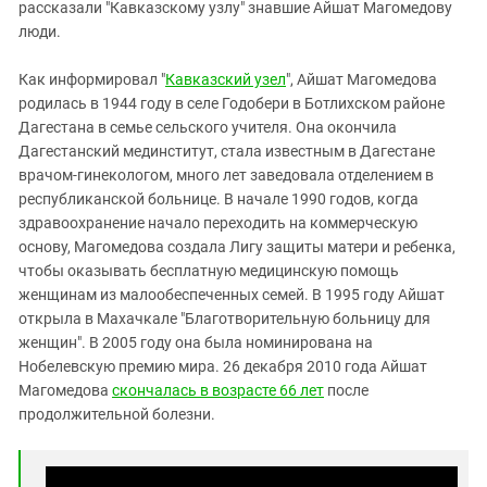
Южный Кавказ
рассказали "Кавказскому узлу" знавшие Айшат Магомедову
люди.
ЮФО
Как информировал "
Кавказский узел
", Айшат Магомедова
родилась в 1944 году в селе Годобери в Ботлихском районе
Дагестана в семье сельского учителя. Она окончила
Дагестанский мединститут, стала известным в Дагестане
врачом-гинекологом, много лет заведовала отделением в
республиканской больнице. В начале 1990 годов, когда
здравоохранение начало переходить на коммерческую
основу, Магомедова создала Лигу защиты матери и ребенка,
чтобы оказывать бесплатную медицинскую помощь
женщинам из малообеспеченных семей. В 1995 году Айшат
открыла в Махачкале "Благотворительную больницу для
женщин". В 2005 году она была номинирована на
Нобелевскую премию мира. 26 декабря 2010 года Айшат
Магомедова
скончалась в возрасте 66 лет
после
продолжительной болезни.