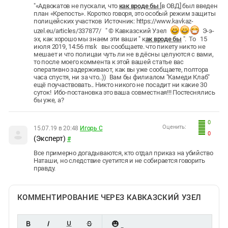
"«Адвокатов не пускали, что
как вроде бы
[в ОВД] был введен
план «Крепость». Коротко говоря, это особый режим защиты
полицейских участков Источник: https://www.kavkaz-
uzel.eu/articles/337877/ " © Кавказский Узел
Э-э-
эх, как хорошо мы знаем эти ваши " к
ак вроде бы
". То 15
июля 2019, 14:56 msk вы сообщаете. что пикету никто не
мешает и что полицаи чуть ли не в дёсны целуются с вами,
то после моего коммента к этой вашей статье вас
оперативно задерживают, как вы уже сообщаете, полтора
часа спустя, ни за что..)) Вам бы филиалом "Камеди Клаб"
ещё поучаствовать.. Никто никого не посадит ни какие 30
суток! Ибо-постановка это ваша совместная!!! Постеснялись
бы уже, а?
0
Оценить:
15.07.19 в 20:48
Игорь С
0
(Эксперт)
#
Все примерно догадываются, кто отдал приказ на убийство
Наташи, но следствие суетится и не собирается говорить
правду.
КОММЕНТИРОВАНИЕ ЧЕРЕЗ КАВКАЗСКИЙ УЗЕЛ