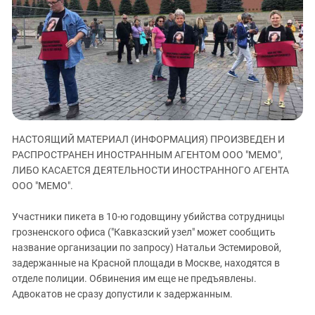
ЗАСТАВЛЯЕТ
Дагестан
КАВКАЗ ЗА ПАЛЕСТИНУ
Ингушетия
ИНАКОМЫСЛИЕ В ЧЕЧНЕ
Кабардино-Балкария
ПРЕСЛЕДОВАНИЕ АКТИВИСТОВ
МОБИЛИЗАЦИЯ И ПРОТЕСТЫ
Калмыкия
Карачаево-Черкесия
Краснодарский край
НАСТОЯЩИЙ МАТЕРИАЛ (ИНФОРМАЦИЯ) ПРОИЗВЕДЕН И
Нагорный Карабах
РАСПРОСТРАНЕН ИНОСТРАННЫМ АГЕНТОМ ООО "МЕМО",
Российская Федерация
ЛИБО КАСАЕТСЯ ДЕЯТЕЛЬНОСТИ ИНОСТРАННОГО АГЕНТА
ООО "МЕМО".
Ростовская область
Северная Осетия - Алания
Участники пикета в 10-ю годовщину убийства сотрудницы
СКФО
грозненского офиса ("Кавказский узел" может сообщить
название организации по запросу) Натальи Эстемировой,
Ставропольский край
задержанные на Красной площади в Москве, находятся в
Чечня
отделе полиции. Обвинения им еще не предъявлены.
Адвокатов не сразу допустили к задержанным.
Южная Осетия