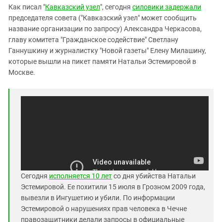
Южный Кавказ
Как писал "
Кавказский узел
", сегодня
силовики задержали
ЮФО
председателя совета ("Кавказский узел" может сообщить
название организации по запросу) Александра Черкасова,
главу комитета "Гражданское содействие" Светлану
Ганнушкину и журналистку "Новой газеты" Елену Милашину,
которые вышли на пикет памяти Натальи Эстемировой в
Москве.
Сегодня
исполняется 10 лет
со дня убийства Натальи
Эстемировой. Ее похитили 15 июля в Грозном 2009 года,
вывезли в Ингушетию и убили. По информации
Эстемировой о нарушениях прав человека в Чечне
правозащитники делали запросы в официальные