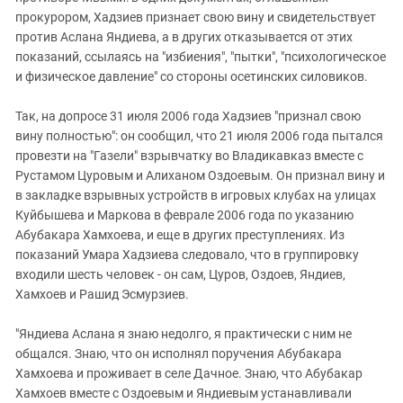
прокурором, Хадзиев признает свою вину и свидетельствует
против Аслана Яндиева, а в других отказывается от этих
показаний, ссылаясь на "избиения", "пытки", "психологическое
и физическое давление" со стороны осетинских силовиков.
Так, на допросе 31 июля 2006 года Хадзиев "признал свою
вину полностью": он сообщил, что 21 июля 2006 года пытался
провезти на "Газели" взрывчатку во Владикавказ вместе с
Рустамом Цуровым и Алиханом Оздоевым. Он признал вину и
в закладке взрывных устройств в игровых клубах на улицах
Куйбышева и Маркова в феврале 2006 года по указанию
Абубакара Хамхоева, и еще в других преступлениях. Из
показаний Умара Хадзиева следовало, что в группировку
входили шесть человек - он сам, Цуров, Оздоев, Яндиев,
Хамхоев и Рашид Эсмурзиев.
"Яндиева Аслана я знаю недолго, я практически с ним не
общался. Знаю, что он исполнял поручения Абубакара
Хамхоева и проживает в селе Дачное. Знаю, что Абубакар
Хамхоев вместе с Оздоевым и Яндиевым устанавливали