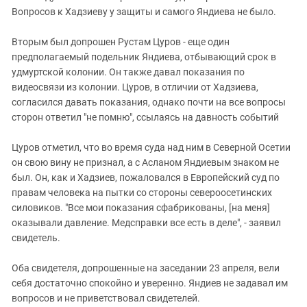
Вопросов к Хадзиеву у защиты и самого Яндиева не было.
Вторым был допрошен Рустам Цуров - еще один
предполагаемый подельник Яндиева, отбывающий срок в
удмуртской колонии. Он также давал показания по
видеосвязи из колонии. Цуров, в отличии от Хадзиева,
согласился давать показания, однако почти на все вопросы
сторон ответил "не помню", ссылаясь на давность событий
Цуров отметил, что во время суда над ним в Северной Осетии
он свою вину не признал, а с Асланом Яндиевым знаком не
был. Он, как и Хадзиев, пожаловался в Европейский суд по
правам человека на пытки со стороны североосетинских
силовиков. "Все мои показания сфабрикованы, [на меня]
оказывали давление. Медсправки все есть в деле", - заявил
свидетель.
Оба свидетеля, допрошенные на заседании 23 апреля, вели
себя достаточно спокойно и уверенно. Яндиев не задавал им
вопросов и не приветствовал свидетелей.