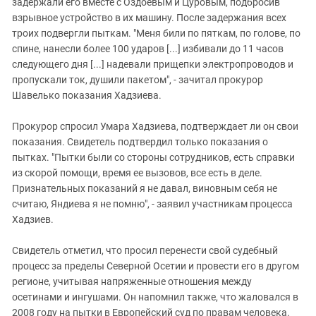
задержали его вместе с Оздоевым и Цуровым, подбросив
взрывное устройство в их машину. После задержания всех
троих подвергли пыткам. "Меня били по пяткам, по голове, по
спине, нанесли более 100 ударов [...] избивали до 11 часов
следующего дня [...] надевали прищепки электропроводов и
пропускали ток, душили пакетом", - зачитал прокурор
Шавелько показания Хадзиева.
Прокурор спросил Умара Хадзиева, подтверждает ли он свои
показания. Свидетель подтвердил только показания о
пытках. "Пытки были со стороны сотрудников, есть справки
из скорой помощи, время ее вызовов, все есть в деле.
Признательных показаний я не давал, виновным себя не
считаю, Яндиева я не помню", - заявил участникам процесса
Хадзиев.
Свидетель отметил, что просил перенести свой судебный
процесс за пределы Северной Осетии и провести его в другом
регионе, учитывая напряженные отношения между
осетинами и ингушами. Он напомнил также, что жаловался в
2008 году на пытки в Европейский суд по правам человека.