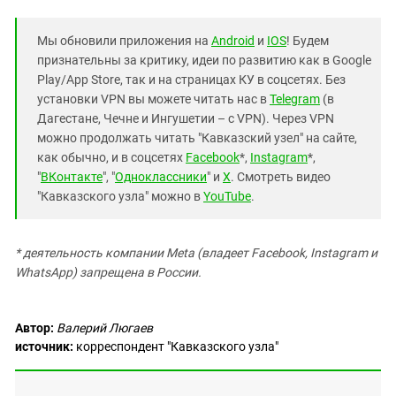
Мы обновили приложения на
Android
и
IOS
! Будем
признательны за критику, идеи по развитию как в Google
Play/App Store, так и на страницах КУ в соцсетях. Без
установки VPN вы можете читать нас в
Telegram
(в
Дагестане, Чечне и Ингушетии – с VPN). Через VPN
можно продолжать читать "Кавказский узел" на сайте,
как обычно, и в соцсетях
Facebook
*,
Instagram
*,
"
ВКонтакте
", "
Одноклассники
" и
X
. Смотреть видео
"Кавказского узла" можно в
YouTube
.
* деятельность компании Meta (владеет Facebook, Instagram и
WhatsApp) запрещена в России.
Автор:
Валерий Люгаев
источник:
корреспондент "Кавказского узла"