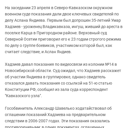
На заседании 23 апреля в Северо-Кавказском окружном
военном суде показания дали двое ключевых свидетелей по
делу Аслана Яндиева. Первым был допрошен 35-летний Умар
Хадзиев - уроженец Владикавказа, ингуш, живший до ареста в
поселке Карца в Пригородном районе. Верховный суд
Северной Осетии приговорил его к 23 годам строгого режима
по делу о группе боевиков, участником которой был, как
считает следствие, и Аслан Яндиев.
Хадзиев давал показания по видеосвязи из колонии №14 в
Новосибирской области. Суд ожидал, что Хадзиев расскажет
об участии Яндиева в группировке, однако свидетель
отказался давать показания со ссылкой на 51-ю статью
Конституции РФ, сообщил из зала суда корреспондент
"Кавказского узла".
Гособвинитель Александр Шавелько ходатайствовал об
оглашении показаний Хадзиева на предварительном
следствии в 2006-2007 годах. Эти показания оказались
противоречивыми: в одних документах, оглашенных