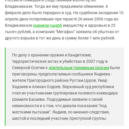
Россию и помещен в следственный изолятор во
Южный Кавказ
Владикавказе. Тогда же ему предъявили обвинение. 6
ЮФО
февраля дело было передано в суд. На судебном заседании 10
апреля двое потерпевших при теракте 26 июня 2006 года во
Владикавказе
оценили ущерб
имуществу и здоровью в 25
тысяч рублей, а компания "Мегафон" заявила об убытках от
другого взрыва в тот же день в сумму более 1 млн рублей.
По делу о хранении оружия и бандитизме,
террористических актах и убийствах в 2007 году в
Северной Осетии к
длительным тюремным срокам
были
приговорены предполагаемые сообщники Яндиева -
жители Пригородного района Рустам Цуров, Умар
Хадзиев и Алихан Оздоев. Верховный суд республики
счел их участниками группировки полевого командира
Шамиля Басаева. Подсудимые заявили о своей
невиновности и о том, что давали показания "под
жесткими пытками". Яндиев, по мнению следствия,
шестой и последний участник преступной группы.