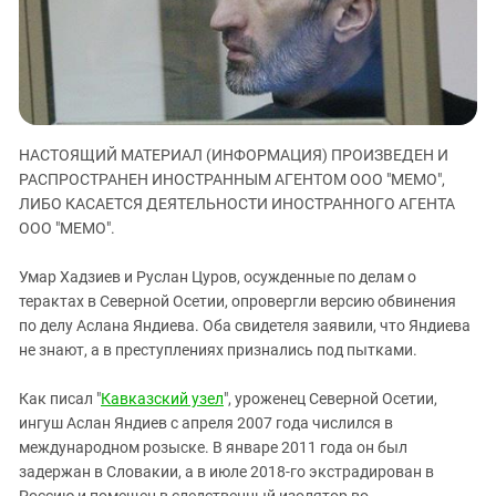
ЗАСТАВЛЯЕТ
Дагестан
КАВКАЗ ЗА ПАЛЕСТИНУ
Ингушетия
ИНАКОМЫСЛИЕ В ЧЕЧНЕ
Кабардино-Балкария
ПРЕСЛЕДОВАНИЕ АКТИВИСТОВ
МОБИЛИЗАЦИЯ И ПРОТЕСТЫ
Калмыкия
НАСТОЯЩИЙ МАТЕРИАЛ (ИНФОРМАЦИЯ) ПРОИЗВЕДЕН И
Карачаево-Черкесия
РАСПРОСТРАНЕН ИНОСТРАННЫМ АГЕНТОМ ООО "МЕМО",
Краснодарский край
ЛИБО КАСАЕТСЯ ДЕЯТЕЛЬНОСТИ ИНОСТРАННОГО АГЕНТА
Нагорный Карабах
ООО "МЕМО".
Российская Федерация
Умар Хадзиев и Руслан Цуров, осужденные по делам о
Ростовская область
терактах в Северной Осетии, опровергли версию обвинения
по делу Аслана Яндиева. Оба свидетеля заявили, что Яндиева
Северная Осетия - Алания
не знают, а в преступлениях признались под пытками.
СКФО
Ставропольский край
Как писал "
Кавказский узел
", уроженец Северной Осетии,
ингуш Аслан Яндиев с апреля 2007 года числился в
Чечня
международном розыске. В январе 2011 года он был
Южная Осетия
задержан в Словакии, а в июле 2018-го экстрадирован в