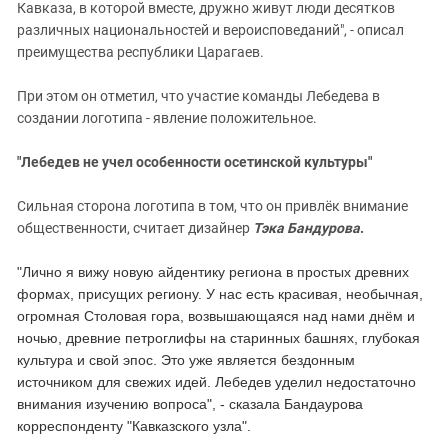
Кавказа, в которой вместе, дружно живут люди десятков
различных национальностей и вероисповеданий", - описал
преимущества республики Царагаев.
При этом он отметил, что участие команды Лебедева в
создании логотипа - явление положительное.
"Лебедев не учел особенности осетинской культуры"
Сильная сторона логотипа в том, что он привлёк внимание
общественности, считает дизайнер
Т
эка Бандурова
.
"Лично я вижу новую айдентику региона в простых древних
формах, присущих региону. У нас есть красивая, необычная,
огромная Столовая гора, возвышающаяся над нами днём и
ночью, древние петроглифы на старинных башнях, глубокая
культура и свой эпос. Это уже является бездонным
источником для свежих идей. Лебедев уделил недостаточно
внимания изучению вопроса", - сказала Бандаурова
корреспонденту "Кавказского узла".