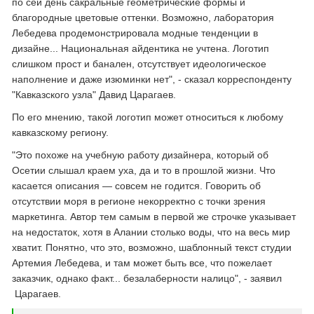
по сей день сакральные геометрические формы и
благородные цветовые оттенки. Возможно, лаборатория
Лебедева продемонстрировала модные тенденции в
дизайне... Национальная айдентика не учтена. Логотип
слишком прост и банален, отсутствует идеологическое
наполнение и даже изюминки нет", - сказал корреспонденту
"Кавказского узла" Давид Царагаев.
По его мнению, такой логотип может относиться к любому
кавказскому региону.
"Это похоже на учебную работу дизайнера, который об
Осетии слышал краем уха, да и то в прошлой жизни. Что
касается описания — совсем не годится. Говорить об
отсутствии моря в регионе некорректно с точки зрения
маркетинга. Автор тем самым в первой же строчке указывает
на недостаток, хотя в Алании столько воды, что на весь мир
хватит. Понятно, что это, возможно, шаблонный текст студии
Артемия Лебедева, и там может быть все, что пожелает
заказчик, однако факт... безалаберности налицо", - заявил
Царагаев.