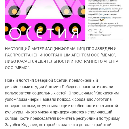
ЗАСТАВЛЯЕТ
Дагестан
КАВКАЗ ЗА ПАЛЕСТИНУ
Ингушетия
ИНАКОМЫСЛИЕ В ЧЕЧНЕ
Кабардино-Балкария
ПРЕСЛЕДОВАНИЕ АКТИВИСТОВ
МОБИЛИЗАЦИЯ И ПРОТЕСТЫ
Калмыкия
Карачаево-Черкесия
НАСТОЯЩИЙ МАТЕРИАЛ (ИНФОРМАЦИЯ) ПРОИЗВЕДЕН И
Краснодарский край
РАСПРОСТРАНЕН ИНОСТРАННЫМ АГЕНТОМ ООО "МЕМО",
Нагорный Карабах
ЛИБО КАСАЕТСЯ ДЕЯТЕЛЬНОСТИ ИНОСТРАННОГО АГЕНТА
Российская Федерация
ООО "МЕМО".
Ростовская область
Новый логотип Северной Осетии, предложенный
Северная Осетия - Алания
дизайнерами студии Артемия Лебедева, раскритиковали
пользователи социальных сетей. Опрошенные "Кавказским
СКФО
узлом" дизайнеры назвали подход к созданию логотипа
Ставропольский край
поверхностным, не учитывающим особенности осетинской
культуры. Иного мнения придерживается исполняющий
Чечня
обязанности председателя комитета республики по туризму
Южная Осетия
Заурбек Кодзаев, который сказал, что доволен работой