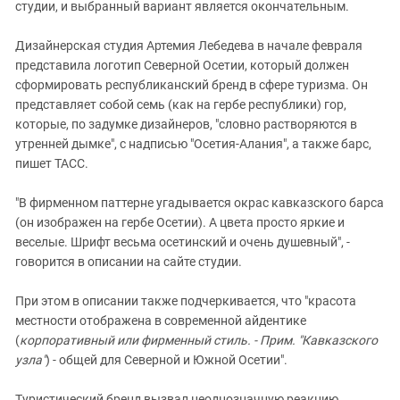
Южный Кавказ
студии, и выбранный вариант является окончательным.
ЮФО
Дизайнерская студия Артемия Лебедева в начале февраля
представила логотип Северной Осетии, который должен
сформировать республиканский бренд в сфере туризма. Он
представляет собой семь (как на гербе республики) гор,
которые, по задумке дизайнеров, "словно растворяются в
утренней дымке", с надписью "Осетия-Алания", а также барс,
пишет ТАСС.
"В фирменном паттерне угадывается окрас кавказского барса
(он изображен на гербе Осетии). А цвета просто яркие и
веселые. Шрифт весьма осетинский и очень душевный", -
говорится в описании на сайте студии.
При этом в описании также подчеркивается, что "красота
местности отображена в современной айдентике
(
корпоративный или фирменный стиль. - Прим. "Кавказского
узла"
) - общей для Северной и Южной Осетии".
Туристический бренд вызвал неоднозначную реакцию