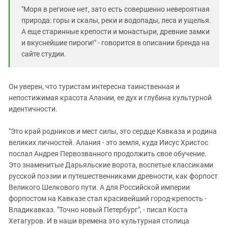
"Моря в регионе нет, зато есть совершенно невероятная
природа: горы и скалы, реки и водопады, леса и ущелья.
А еще старинные крепости и монастыри, древние замки
и вкуснейшие пироги!" - говорится в описании бренда на
сайте студии.
Он уверен, что туристам интересна таинственная и
непостижимая красота Алании, ее дух и глубина культурной
идентичности.
"Это край родников и мест силы, это сердце Кавказа и родина
великих личностей. Алания - это земля, куда Иисус Христос
послал Андрея Первозванного продолжить свое обучение.
Это знаменитые Дарьяльские ворота, воспетые классиками
русской поэзии и путешественниками древности, как форпост
Великого Шелкового пути. А для Российской империи
форпостом на Кавказе стал красивейший город-крепость -
Владикавказ. "Точно новый Петербург", - писал Коста
Хетагуров. И в наши времена это культурная столица