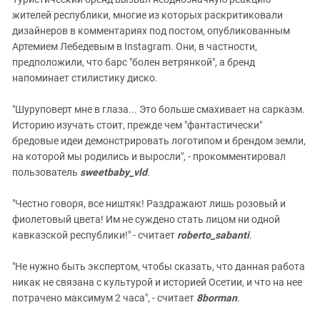
жителей республики, многие из которых раскритиковали
дизайнеров в комментариях под постом, опубликованным
Артемием Лебедевым в Instagram. Они, в частности,
предположили, что барс "болен ветрянкой", а бренд
напоминает стилистику диско.
"Шуруповерт мне в глаза... Это больше смахивает на сарказм.
Историю изучать стоит, прежде чем "фантастически"
бредовые идеи демонстрировать логотипом и брендом земли,
на которой мы родились и выросли", - прокомментировал
пользователь
sweetbaby_vld
.
"Честно говоря, все ништяк! Раздражают лишь розовый и
фиолетовый цвета! Им не суждено стать лицом ни одной
кавказской республики!" - считает
roberto_sabanti
.
"Не нужно быть экспертом, чтобы сказать, что данная работа
никак не связана с культурой и историей Осетии, и что на нее
потрачено максимум 2 часа", - считает
8borman
.