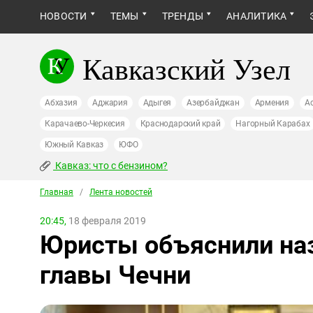
НОВОСТИ
ТЕМЫ
ТРЕНДЫ
АНАЛИТИКА
Кавказский Узел
Абхазия
Аджария
Адыгея
Азербайджан
Армения
А
Карачаево-Черкесия
Краснодарский край
Нагорный Карабах
Южный Кавказ
ЮФО
Кавказ: что с бензином?
Главная
/
Лента новостей
20:45,
18 февраля 2019
Юристы объяснили наз
главы Чечни