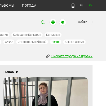
ЛЬБОМЫ
ПОГОДА
RU
EN
ВОЙТИ
шетия
Кабардино-Балкария
Калмыкия
СКФО
Ставропольский край
Чечня
Южная Осетия
Экокатастрофа на Кубани
НОВОСТИ