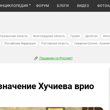
ЭНЦИКЛОПЕДИЯ
ФОРУМ
БЛОГИ
ВИДЕО
ФОТОА
страханская область
Волгоградская область
Грузия
Дагестан
Ингу
Российская Федерация
Ростовская область
Северная Осетия - Алания
Пашинян vs Россия?
начение Хучиева врио