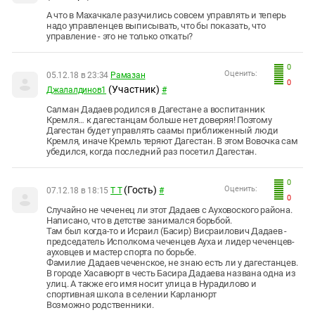
А что в Махачкале разучились совсем управлять и теперь
надо управленцев выписывать, что бы показать, что
управление - это не только откаты?
0
Оценить:
05.12.18 в 23:34
Рамазан
0
(Участник)
Джалалдинов1
#
Салман Дадаев родился в Дагестане а воспитанник
Кремля… к дагестанцам больше нет доверяя! Поэтому
Дагестан будет управлять саамы приближенный люди
Кремля, иначе Кремль теряют Дагестан. В этом Вовочка сам
убедился, когда последний раз посетил Дагестан.
0
(Гость)
Оценить:
07.12.18 в 18:15
T T
#
0
Случайно не чеченец ли этот Дадаев с Ауховоского района.
Написано, что в детстве занимался борьбой.
Там был когда-то и Исраил (Басир) Висраилович Дадаев -
председатель Исполкома чеченцев Ауха и лидер чеченцев-
ауховцев и мастер спорта по борьбе.
Фамилие Дадаев чеченское, не знаю есть ли у дагестанцев.
В городе Хасавюрт в честь Басира Дадаева названа одна из
улиц. А также его имя носит улица в Нурадилово и
спортивная школа в селении Карланюрт
Возможно родственники.