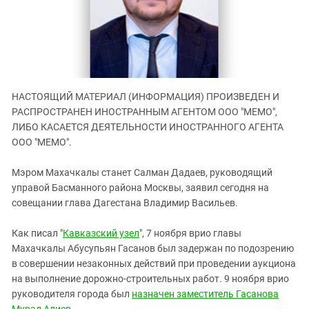
ЗАСТАВЛЯЕТ
Дагестан
КАВКАЗ ЗА ПАЛЕСТИНУ
Ингушетия
ИНАКОМЫСЛИЕ В ЧЕЧНЕ
Кабардино-Балкария
ПРЕСЛЕДОВАНИЕ АКТИВИСТОВ
МОБИЛИЗАЦИЯ И ПРОТЕСТЫ
Калмыкия
НАСТОЯЩИЙ МАТЕРИАЛ (ИНФОРМАЦИЯ) ПРОИЗВЕДЕН И
Карачаево-Черкесия
РАСПРОСТРАНЕН ИНОСТРАННЫМ АГЕНТОМ ООО "МЕМО",
Краснодарский край
ЛИБО КАСАЕТСЯ ДЕЯТЕЛЬНОСТИ ИНОСТРАННОГО АГЕНТА
Нагорный Карабах
ООО "МЕМО".
Российская Федерация
Мэром Махачкалы станет Салман Дадаев, руководящий
Ростовская область
управой Басманного района Москвы, заявил сегодня на
совещании глава Дагестана Владимир Васильев.
Северная Осетия - Алания
СКФО
Как писал "
Кавказский узел
", 7 ноября врио главы
Ставропольский край
Махачкалы Абусупьян Гасанов был задержан по подозрению
в совершении незаконных действий при проведении аукциона
Чечня
на выполнение дорожно-строительных работ. 9 ноября врио
Южная Осетия
руководителя города был
назначен заместитель Гасанова