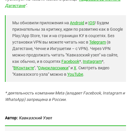
Дагестане
".
Мы обновили приложения на
Android
и
IOS
! Будем
признательны за критику, идеи по развитию как в Google
Play/App Store, так и на страницах КУ в соцсетях. Без
установки VPN вы можете читать нас в
Telegram
(в
Дагестане, Чечне и Ингушетии – с VPN). Через VPN
можно продолжать читать "Кавказский узел" на сайте,
как обычно, и в соцсетях
Facebook
*,
Instagram
*,
"
ВКонтакте
", "
Одноклассники
" и
X
. Смотреть видео
"Кавказского узла" можно в
YouTube
.
* деятельность компании Meta (владеет Facebook, Instagram и
WhatsApp) запрещена в России.
Автор:
Кавказский Узел