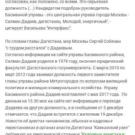
согласован, как положено, со всеми. Это серьезная
должность (...) Кандидатом подобран руководитель
Басманной управы - это центральная управа города Москвы -
Салман Дадаев, дагестанец. Молодой, энергичный", -
цитирует Васильева "Интерфакс".
По словам главы Дагестана, мэр Москвы Сергей Собянин
"с трудом расстался" с Дадаевым.
Согласно информации на сайте управы Басманного района,
Салман Дадаев родился в 1979 году, окончил юридический
факультет Дагестанского госуниверситета. С марта 2010 по
март 2012 года занимал должность первого заместителя
главы управы района Метрогородок по вопросам жилищной
политики и жилищно-коммунального хозяйства. Управу
Басманного района Дадаев возглавляет с мая 2017 года. По
данным на 13.30 мск на сайте нет информации о переходе
Дадаева на другую должность, а в сообщении от 3 декабря
отмечается, что Дадаев встретится с жителями 19 декабря.
Новости об арестах чиновников, обысках и кадровых
перестановках в органах власти Дагестана "Кавказский узел"
публикует на тематической странице "
Кадровые зачистки в