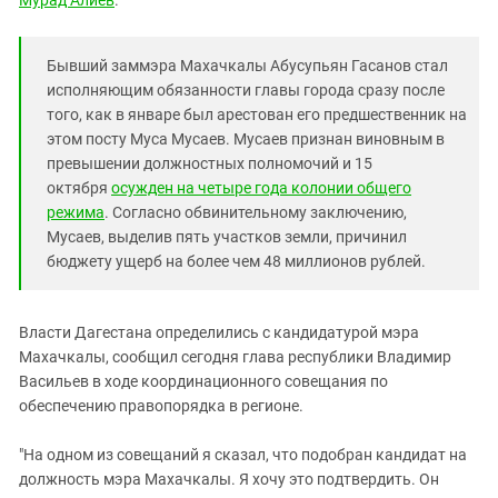
Мурад Алиев
.
Южный Кавказ
ЮФО
Бывший заммэра Махачкалы Абусупьян Гасанов стал
исполняющим обязанности главы города сразу после
того, как в январе был арестован его предшественник на
этом посту Муса Мусаев. Мусаев признан виновным в
превышении должностных полномочий и 15
октября
осужден на четыре года колонии общего
режима
. Согласно обвинительному заключению,
Мусаев, выделив пять участков земли, причинил
бюджету ущерб на более чем 48 миллионов рублей.
Власти Дагестана определились с кандидатурой мэра
Махачкалы, сообщил сегодня глава республики Владимир
Васильев в ходе координационного совещания по
обеспечению правопорядка в регионе.
"На одном из совещаний я сказал, что подобран кандидат на
должность мэра Махачкалы. Я хочу это подтвердить. Он