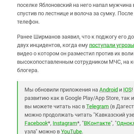
поселке Яблоновский на него напал мужчина 
спустив по лестнице и волоча за сумку. Посл
телефон.
Ранее Ширманов заявил, что к поджогу его до
двух инцидентов, когда ему
поступали угроз
видео о котором он разместил против их воли
высокопоставленным сотрудником МЧС, на к
блогера.
Мы обновили приложения на
Android
и
IOS
развитию как в Google Play/App Store, так 
вы можете читать нас в
Telegram
(в Дагест
можно продолжать читать "Кавказский узел"
Facebook
*,
Instagram
*, "
ВКонтакте
", "
Однок
узла" можно в
YouTube
.