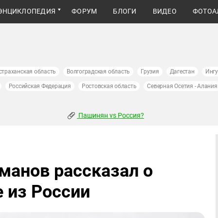
ЭНЦИКЛОПЕДИЯ
ФОРУМ
БЛОГИ
ВИДЕО
ФОТОА
страханская область
Волгоградская область
Грузия
Дагестан
Инг
Российская Федерация
Ростовская область
Северная Осетия - Алания
Пашинян vs Россия?
манов рассказал о
 из России