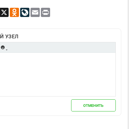
App
Viber
X
Odnoklassniki
LiveJournal
Email
Print
Й УЗЕЛ
ОТМЕНИТЬ