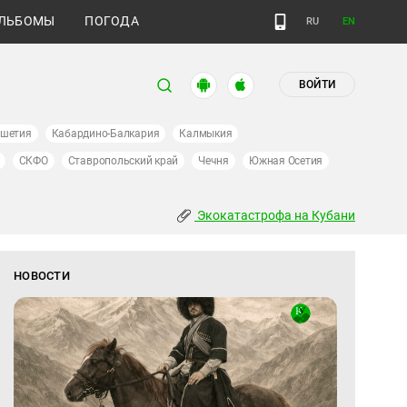
ЛЬБОМЫ
ПОГОДА
RU
EN
ВОЙТИ
ушетия
Кабардино-Балкария
Калмыкия
СКФО
Ставропольский край
Чечня
Южная Осетия
Экокатастрофа на Кубани
НОВОСТИ