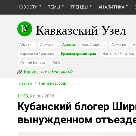
НОВОСТИ
ТЕМЫ
ТРЕНДЫ
АНАЛИТИКА
Кавказский Узел
Абхазия
Аджария
Адыгея
Азербайджан
Армения
А
Карачаево-Черкесия
Краснодарский край
Нагорный Карабах
Южный Кавказ
ЮФО
Кавказ: что с бензином?
Главная
/
Лента новостей
11:38,
9 июля 2018
Кубанский блогер Шир
вынужденном отъезде