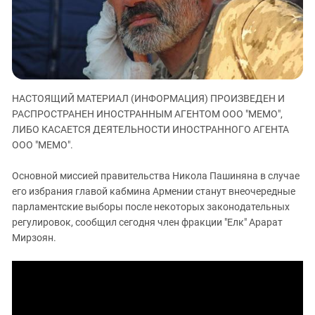
ЗАСТАВЛЯЕТ
Дагестан
КАВКАЗ ЗА ПАЛЕСТИНУ
Ингушетия
ИНАКОМЫСЛИЕ В ЧЕЧНЕ
Кабардино-Балкария
ПРЕСЛЕДОВАНИЕ АКТИВИСТОВ
МОБИЛИЗАЦИЯ И ПРОТЕСТЫ
Калмыкия
НАСТОЯЩИЙ МАТЕРИАЛ (ИНФОРМАЦИЯ) ПРОИЗВЕДЕН И
Карачаево-Черкесия
РАСПРОСТРАНЕН ИНОСТРАННЫМ АГЕНТОМ ООО "МЕМО",
Краснодарский край
ЛИБО КАСАЕТСЯ ДЕЯТЕЛЬНОСТИ ИНОСТРАННОГО АГЕНТА
Нагорный Карабах
ООО "МЕМО".
Российская Федерация
Основной миссией правительства Никола Пашиняна в случае
Ростовская область
его избрания главой кабмина Армении станут внеочередные
парламентские выборы после некоторых законодательных
Северная Осетия - Алания
регулировок, сообщил сегодня член фракции "Елк" Арарат
СКФО
Мирзоян.
Ставропольский край
Чечня
Южная Осетия