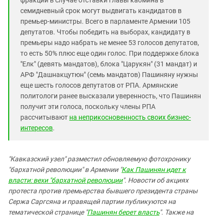
фракции в случае отставки главы кабмина в
семидневный срок могут выдвигать кандидатов в
премьер-министры. Всего в парламенте Армении 105
депутатов. Чтобы победить на выборах, кандидату в
премьеры надо набрать не менее 53 голосов депутатов,
то есть 50% плюс еще один голос. При поддержке блока
"Елк" (девять мандатов), блока "Царукян" (31 мандат) и
АРФ "Дашнакцутюн" (семь мандатов) Пашиняну нужны
еще шесть голосов депутатов от РПА. Армянские
политологи ранее высказали уверенность, что Пашинян
получит эти голоса, поскольку члены РПА
рассчитывают
на неприкосновенность своих бизнес-
интересов
.
"Кавказский узел" разместил обновляемую фотохронику
"бархатной революции" в Армении "
Как Пашинян идет к
власти: вехи "бархатной революции
". Новости об акциях
протеста против премьерства бывшего президента страны
Сержа Саргсяна и правящей партии публикуются на
тематической странице "
Пашинян берет власть
". Также на