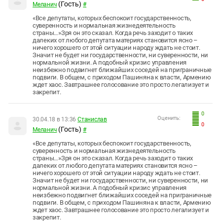
(Гость)
Меланич
#
«Все депутаты, которых беспокоит государственность,
суверенность и нормальная жизнедеятельность
страны…»Зря он это сказал. Когда речь заходит о таких
далеких от любого депутата материях становится ясно –
ничего хорошего от этой ситуации народу ждать не стоит.
Значит не будет ни государственности, ни суверенности, ни
нормальной жизни. А подобный кризис управления
неизбежно подвигнет ближайших соседей на приграничные
подвиги. В общем, с приходом Пашиняна к власти, Армению
ждет хаос. Завтрашнее голосование это просто легализует и
закрепит.
0
Оценить:
30.04.18 в 13:36
Станислав
0
(Гость)
Меланич
#
«Все депутаты, которых беспокоит государственность,
суверенность и нормальная жизнедеятельность
страны…»Зря он это сказал. Когда речь заходит о таких
далеких от любого депутата материях становится ясно –
ничего хорошего от этой ситуации народу ждать не стоит.
Значит не будет ни государственности, ни суверенности, ни
нормальной жизни. А подобный кризис управления
неизбежно подвигнет ближайших соседей на приграничные
подвиги. В общем, с приходом Пашиняна к власти, Армению
ждет хаос. Завтрашнее голосование это просто легализует и
закрепит.