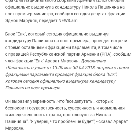
Фракция Национального собрания Армении «Елк» сегодня
официально выдвинула кандидатуру Никола Пашиняна на
пост премьер-министра, сообщил сегодня депутат фракции
Эдмон Марукян, передает NEWS.am.
Блок "Елк", который сегодня официально выдвинул
кандидатуру Пашиняна на пост премьера, проведет встречи
с тремя остальными фракциями парламента, в том числе
с правящей Республиканской партии Армении (РПА), сообщил
член фракции "Елк" Арарат Мирзоян.
Дополнение
«Кавказского узла» от 13.00 мск 30.04.2018: встречи с тремя
фракциями парламента проведет фракция блока "Елк",
которая сегодня официально выдвинула кандидатуру
Пашинян на пост премьера.
Он выразил уверенность, что "все депутаты, которых
беспокоит государственность, суверенность и нормальная
жизнедеятельность страны, проголосуют за Никола
Пашиняна". "Я уверен, что проблем не будет", - сказал Арарат
Мирзоян.