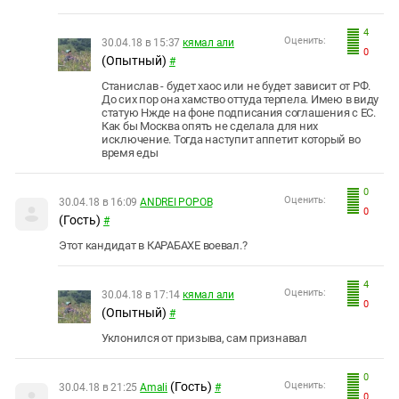
4
Оценить:
30.04.18 в 15:37
кямал али
0
(Опытный)
#
Cтанислав - будет хаос или не будет зависит от РФ.
До сих пор она хамство оттуда терпела. Имею в виду
статую Нжде на фоне подписания соглашения с ЕС.
Как бы Москва опять не сделала для них
исключение. Тогда наступит аппетит который во
время еды
0
Оценить:
30.04.18 в 16:09
ANDREI POPOB
0
(Гость)
#
Этот кандидат в КАРАБАХЕ воевал.?
4
Оценить:
30.04.18 в 17:14
кямал али
0
(Опытный)
#
Уклонился от призыва, сам признавал
0
(Гость)
Оценить:
30.04.18 в 21:25
Amali
#
0