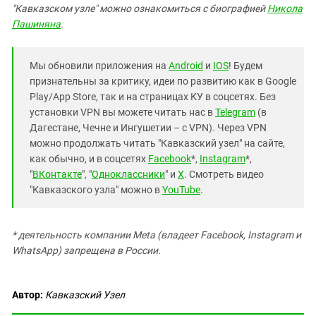
"Кавказском узле" можно ознакомиться с биографией
Никола
Пашиняна
.
Мы обновили приложения на
Android
и
IOS
! Будем
признательны за критику, идеи по развитию как в Google
Play/App Store, так и на страницах КУ в соцсетях. Без
установки VPN вы можете читать нас в
Telegram
(в
Дагестане, Чечне и Ингушетии – с VPN). Через VPN
можно продолжать читать "Кавказский узел" на сайте,
как обычно, и в соцсетях
Facebook
*,
Instagram
*,
"
ВКонтакте
", "
Одноклассники
" и
X
. Смотреть видео
"Кавказского узла" можно в
YouTube
.
* деятельность компании Meta (владеет Facebook, Instagram и
WhatsApp) запрещена в России.
Автор:
Кавказский Узел