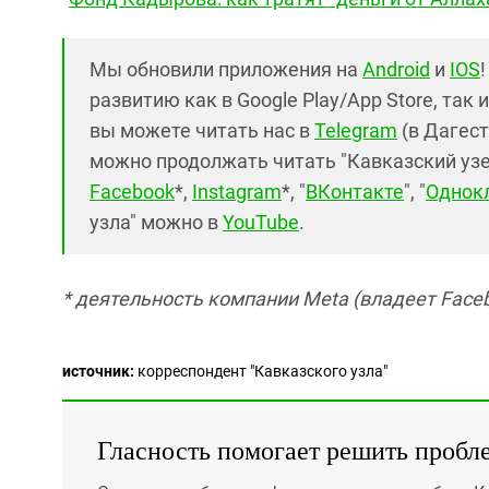
Мы обновили приложения на
Android
и
IOS
развитию как в Google Play/App Store, так 
вы можете читать нас в
Telegram
(в Дагест
можно продолжать читать "Кавказский узел"
Facebook
*,
Instagram
*, "
ВКонтакте
", "
Однок
узла" можно в
YouTube
.
* деятельность компании Meta (владеет Faceb
источник:
корреспондент "Кавказского узла"
Гласность помогает решить пробл