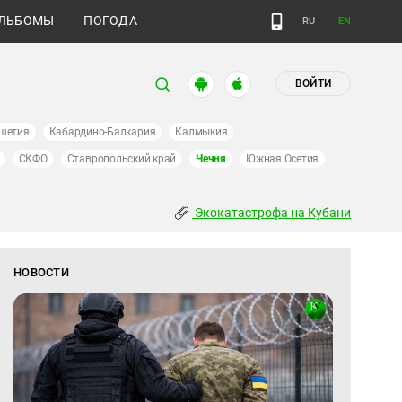
ЛЬБОМЫ
ПОГОДА
RU
EN
ВОЙТИ
шетия
Кабардино-Балкария
Калмыкия
СКФО
Ставропольский край
Чечня
Южная Осетия
Экокатастрофа на Кубани
НОВОСТИ