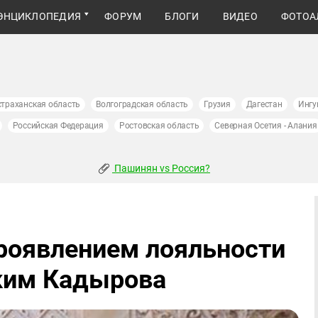
ЭНЦИКЛОПЕДИЯ
ФОРУМ
БЛОГИ
ВИДЕО
ФОТОА
страханская область
Волгоградская область
Грузия
Дагестан
Ингу
Российская Федерация
Ростовская область
Северная Осетия - Алания
Пашинян vs Россия?
роявлением лояльности
ким Кадырова