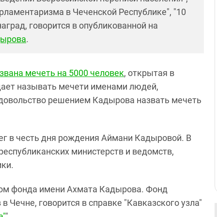
рламентаризма в Чеченской Республике", "10
аград, говорится в опубликованной на
дырова
.
звана мечеть на 5000 человек
, открытая в
ещает называть мечети именами людей,
едовольство решением Кадырова назвать мечеть
бег в честь дня рождения Аймани Кадыровой. В
республиканских министерств и ведомств,
ики.
ом фонда имени Ахмата Кадырова. Фонд
 Чечне, говорится в справке "Кавказского узла"
а"
".