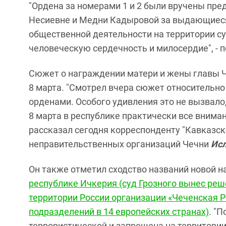
"Ордена за номерами 1 и 2 были вручены пр
Несиевне и Медни Кадыровой за выдающиеся
общественной деятельности на территории су
человеческую сердечность и милосердие", - 
Сюжет о награждении матери и жены главы Ч
8 марта. "Смотрел вчера сюжет относитель
орденами. Особого удивления это не вызвало,
8 марта в республике практически все вниман
рассказал сегодня корреспонденту "Кавказск
неправительственных организаций Чечни
Ис
Он также отметил сходство названий новой н
республике Ичкерия (суд Грозного вынес реш
территории России организации «Чеченская Р
подразделений в 14 европейских странах)
. "
террористической и запрещена на территории