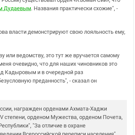
м Дудаевым
. Названия практически схожие", -
ва власти демонстрируют свою лояльность ему,
ву или ведомству, это тут же вручается самому
меня очевидно, что для наших чиновников это
д Кадыровым и в очередной раз
езусловную преданность", - сказал он
оссии, награжден орденами Ахмата-Хаджи
IV степени, орденом Мужества, орденом Почета,
еспублики", "За отличие в охране
оведении Всероссийской переписи населения",