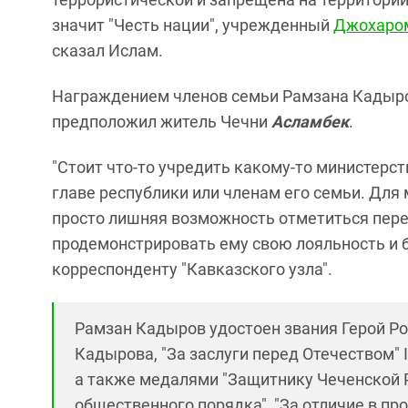
значит "Честь нации", учрежденный
Джохаро
сказал Ислам.
Награждением членов семьи Рамзана Кадыро
предположил житель Чечни
Асламбек
.
"Стоит что-то учредить какому-то министерст
главе республики или членам его семьи. Для 
просто лишняя возможность отметиться пере
продемонстрировать ему свою лояльность и б
корреспонденту "Кавказского узла".
Рамзан Кадыров удостоен звания Герой Р
Кадырова, "За заслуги перед Отечеством" 
а также медалями "Защитнику Чеченской Р
общественного порядка", "За отличие в пр