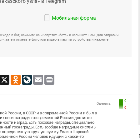
авказского узла» в Telegram
Мобильная форма
ехода в бот, нажмите на «Запустить бота» и напишите нам. Для отправки
», затем отметьте фото или видео в памяти устройства и нажмите
App
Viber
X
Odnoklassniki
LiveJournal
Email
Print
0
Оценить:
0
кой России, в СССР и в современной России и был в
ших свои награды в современной России достигло
енности наград. Есть похожие награды, специально
енный госнаграды. Есть вообще наградные системы
шь определенную круглую сумму. Если в Царской
временной России человек идущий с какой-то