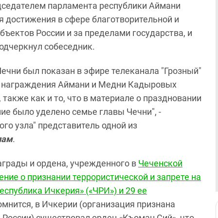
едседателем парламента республики Аймани
 достижения в сфере благотворительной и
бъектов России и за пределами государства, и
подчеркнул собеседник.
ечни был показан в эфире телеканала "Грозный"
но награждения Аймани и Медни Кадыровых
 также как и то, что в материале о праздновании
ие было уделено семье главы Чечни", -
ого узла" представитель одной из
лам
.
аграды и ордена, учрежденного в
Чеченской
ение о признании террористической и запрете на
еспублика Ичкерия» («ЧРИ») и 29 ее
Помнится, в Ичкерии (организация признана
 России) существовал орден «Къоман Сий», что