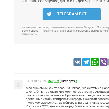
Отправь сообщение, фото и видео через бот «К
TELEGRAM-БОТ
Кнопка работает при установленном приложении Telegram. После пер
фото и видео — нажмите на значок скрепки, выберите функцию «Файл
«Отправить».
VK
Telegram
Whats
(Эксперт)
09.03.18 в 20:36
Игорь С
#
Мой знакомый как-то сравнил наградную систему в Царс
школе. Он мне сказал, что количество структур учредив
фантастических размеров. При этом никто не думает о ц
сделанные что бы копировать награды СССР или соврем
чисто коммерческие, где тебя сразу наградят как внесе
России и в СССР ценность наград была высокой, но в со