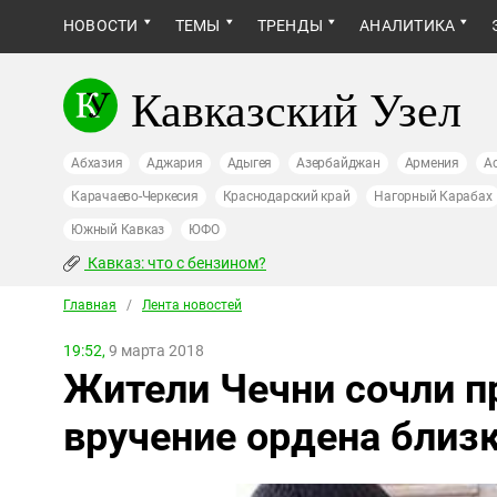
НОВОСТИ
ТЕМЫ
ТРЕНДЫ
АНАЛИТИКА
Кавказский Узел
Абхазия
Аджария
Адыгея
Азербайджан
Армения
А
Карачаево-Черкесия
Краснодарский край
Нагорный Карабах
Южный Кавказ
ЮФО
Кавказ: что с бензином?
Главная
/
Лента новостей
19:52,
9 марта 2018
Жители Чечни сочли п
вручение ордена близ