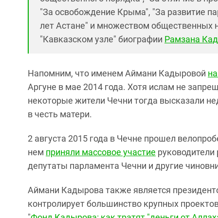
"За освобождение Крыма", "За развитие па
лет Астане" и множеством общественных н
"Кавказском узле" биографии
Рамзана Ка
Напомним, что именем Аймани Кадыровой
на
Аргуне в мае 2014 года. Хотя ислам не запр
некоторые жители Чечни тогда высказали н
в честь матери.
2 августа 2015 года в Чечне прошел велопро
нем
приняли массовое участие
руководители 
депутаты парламента Чечни и другие чиновн
Аймани Кадырова также является президент
контролирует большинство крупных проектов в
"
Фонд Кадырова: как тратят "деньги от Аллах