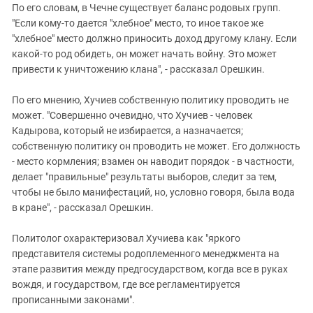
По его словам, в Чечне существует баланс родовых групп.
"Если кому-то дается "хлебное" место, то иное такое же
"хлебное" место должно приносить доход другому клану. Если
какой-то род обидеть, он может начать войну. Это может
привести к уничтожению клана", - рассказал Орешкин.
По его мнению, Хучиев собственную политику проводить не
может. "Совершенно очевидно, что Хучиев - человек
Кадырова, который не избирается, а назначается;
собственную политику он проводить не может. Его должность
- место кормления; взамен он наводит порядок - в частности,
делает "правильные" результаты выборов, следит за тем,
чтобы не было манифестаций, но, условно говоря, была вода
в кране", - рассказал Орешкин.
Политолог охарактеризовал Хучиева как "яркого
представителя системы родоплеменного менеджмента на
этапе развития между предгосударством, когда все в руках
вождя, и государством, где все регламентируется
прописанными законами".