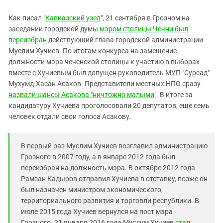
Южный Кавказ
ЮФО
Как писал "
Кавказский узел
", 21 сентября в Грозном на
заседании городской думы
мэром столицы Чечни был
переизбран
действующий глава городской администрации
Муслим Хучиев. По итогам конкурса на замещение
должности мэра чеченской столицы к участию в выборах
вместе с Хучиевым был допущен руководитель МУП "Сурсад"
Мухумд-Хасан Асаков. Представители местных НПО сразу
назвали шансы Асакова "ничтожно малыми"
. В итоге за
кандидатуру Хучиева проголосовали 20 депутатов, еще семь
человек отдали свои голоса Асакову.
В первый раз Муслим Хучиев возглавил администрацию
Грозного в 2007 году, а в январе 2012 года был
переизбран на должность мэра. В октябре 2012 года
Рамзан Кадыров отправил Хучиева в отставку, позже он
был назначен министром экономического,
территориального развития и торговли республики. В
июле 2015 года Хучиев вернулся на пост мэра
Грозного. 21 января 2016 года Муслим Хучиев
стал