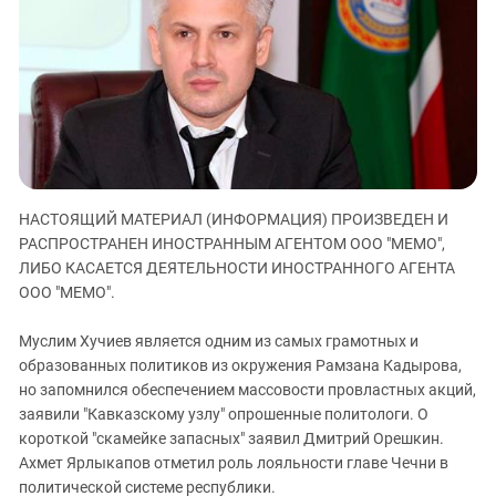
ЗАСТАВЛЯЕТ
Дагестан
КАВКАЗ ЗА ПАЛЕСТИНУ
Ингушетия
ИНАКОМЫСЛИЕ В ЧЕЧНЕ
Кабардино-Балкария
ПРЕСЛЕДОВАНИЕ АКТИВИСТОВ
МОБИЛИЗАЦИЯ И ПРОТЕСТЫ
Калмыкия
Карачаево-Черкесия
Краснодарский край
НАСТОЯЩИЙ МАТЕРИАЛ (ИНФОРМАЦИЯ) ПРОИЗВЕДЕН И
Нагорный Карабах
РАСПРОСТРАНЕН ИНОСТРАННЫМ АГЕНТОМ ООО "МЕМО",
Российская Федерация
ЛИБО КАСАЕТСЯ ДЕЯТЕЛЬНОСТИ ИНОСТРАННОГО АГЕНТА
ООО "МЕМО".
Ростовская область
Северная Осетия - Алания
Муслим Хучиев является одним из самых грамотных и
СКФО
образованных политиков из окружения Рамзана Кадырова,
но запомнился обеспечением массовости провластных акций,
Ставропольский край
заявили "Кавказскому узлу" опрошенные политологи. О
Чечня
короткой "скамейке запасных" заявил Дмитрий Орешкин.
Ахмет Ярлыкапов отметил роль лояльности главе Чечни в
Южная Осетия
политической системе республики.