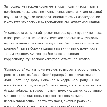
За последние несколько лет чеченская политическая элита
не обновлялась, здесь не видны новые люди, считает старший
научный сотрудник Центра этнополитических исследований
Института этнологии и антропологии РАН
Ахмет Ярлыкапов
.
"У Кадырова есть некий предел выбора среди приближенных.
В построенной в Чечне политической системе важную роль
играет лояльность чеченскому главе. Это самый серьезный
критерий при выборе кандидата на ту или иную должность.
Таким образом, Хучиев крайне важен", - заявил
корреспонденту "Кавказского узла" Ахмет Ярлыкапов.
"Клановость", если и присутствует, то играет второстепенную
роль, считает он. "Важнейший критерий - исключительная
лояльность Кадырову. Пока новые кадры не выращены. Но
пока Рамзану придется работать с теми, кто его окружает, мы
будем наблюдать тасование политических фигур, их ротацию.
Однако появление новых персон - это ожидаемая,
несомненная вещь. Власть это знает, система рано или
поздно обязательно с этим сталкивается", - сказал