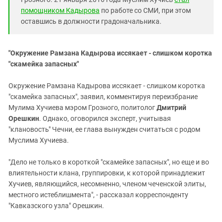
помощником Кадырова
по работе со СМИ, при этом
оставшись в должности градоначальника.
"Окружение Рамзана Кадырова иссякает - слишком коротка
"скамейка запасных"
Окружение Рамзана Кадырова иссякает - слишком коротка
"скамейка запасных", заявил, комментируя переизбрание
Мулима Хучиева мэром Грозного, политолог
Дмитрий
Орешкин
. Однако, оговорился эксперт, учитывая
"клановость" Чечни, ее глава вынужден считаться с родом
Муслима Хучиева.
"Дело не только в короткой "скамейке запасных", но еще и во
влиятельности клана, группировки, к которой принадлежит
Хучиев, являющийся, несомненно, членом чеченской элиты,
местного истеблишмента", - рассказал корреспонденту
"Кавказского узла" Орешкин.