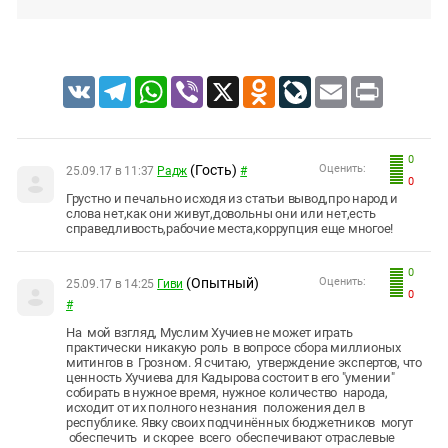
VK
Telegram
WhatsApp
Viber
X
Odnoklassniki
LiveJournal
Email
Print
0
(Гость)
Оценить:
25.09.17 в 11:37
Радж
#
0
Грустно и печально исходя из статьи вывод,про народ и
слова нет,как они живут,довольны они или нет,есть
справедливость,рабочие места,коррупция еще многое!
0
(Опытный)
Оценить:
25.09.17 в 14:25
Гиви
0
#
На мой взгляд, Муслим Хучиев не может играть
практически никакую роль в вопросе сбора миллионых
митингов в Грозном. Я считаю, утверждение экспертов, что
ценность Хучиева для Кадырова состоит в его "умении"
собирать в нужное время, нужное количество народа,
исходит от их полного незнания положения дел в
республике. Явку своих подчинённых бюджетников могут
обеспечить и скорее всего обеспечивают отраслевые