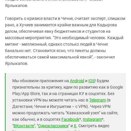
Ярлыкапов.
Говорить о кризисе власти в Чечне, считает эксперт, слишком
рано, а Хучиев занимается крайне важным для Кадырова
делом, обеспечивая явку бюджетников и студентов на
массовые мероприятия. "Это необходимый человек. Каждый
митинг - миллионный, однако столько людей в Чечне
банально нет. Становится ясно, что пикеты должны
обеспечиваться самой максимальной явкой", - закончил
Ярлыкапов.
Мы обновили приложения на
Android
и
IOS
! Будем
признательны за критику, идеи по развитию как в Google
Play/App Store, так и на страницах КУ в соцсетях. Без
установки VPN вы можете читать нас в
Telegram
(в
Дагестане, Чечне и Ингушетии – с VPN). Через VPN
можно продолжать читать "Кавказский узел" на сайте,
как обычно, и в соцсетях
Facebook
*,
Instagram
*,
"
ВКонтакте
", "
Одноклассники
" и
X
. Смотреть видео