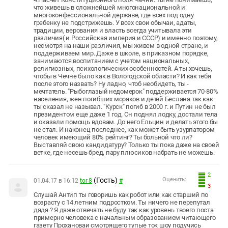
что живешь в сложнейшей многонациональной и
многоконфессиональной державе, где всех под одну
гребенку не подстрижешь. У всех свои обычаи, адаты,
традиции, верования и власть всегда учитывала эти
различия( и Российская империя и СССР) и именно поэтому,
несмотря на наши различия, мы живем в одной стране, и
поддерживаем мир. Даже в школе, в приказном порядке,
занимаются воспитанием с учетом национальных,
религиозных, психологических особенностей. А ты хочешь,
чтобы в Чечне было как в Вологодской области? И как тебя
после этого назвать? Ну ладно, чтоб необидеть, ты -
мечтатель. "Рыбоглазый недомерок" поддерживается 70-80%
населения, жен погибших моряков и детей Беслана так как
ты сказал не называл. "Курск" погиб в 2000 г. и Путин не был
президентом еще даже 1 год. Он поднял лодку, достали тела
и оказали помощь вдовам. До него Ельцин и делать этого бы
не стал. И наконец последнее, как может быть узурпатором
человек имеющий 80% рейтинг? Ты больной что ли?
Выставляй свою кандидатуру? Только ты пока даже на своей
ветке, где несешь бред, пару плюсиков набрать не можешь.
2
(Гость)
Оценить:
01.04.17 в 16:12
tor 8
#
3
Слушай Антип ты говоришь как робот или как старший по
возрасту с 14 летним подростком. Ты ничего не перепутал
дядя ? Я даже отвечать не буду так как уровень твоего поста
примерно человека с начальным образованием читающего
газету Прохановаи смотрящего тупые ток шоу подучись