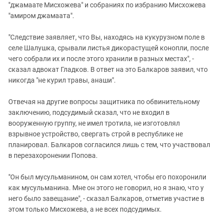
"джамаате Мисхожева" и собраниях по избранию Мисхожева
"амиром джамаата".
"Следствие заявляет, что Вы, находясь на кукурузном поле в
селе Шалушка, срывали листья дикорастущей конопли, после
чего собрали их и после этого хранили в разных местах", -
сказал адвокат Гладков. В ответ на это Балкаров заявил, что
никогда "не курил травы, анаши".
Отвечая на другие вопросы защитника по обвинительному
заключению, подсудимый сказал, что не входил в
вооруженную группу, не имел тротила, не изготовлял
взрывное устройство, свергать строй в республике не
планировал. Балкаров согласился лишь с тем, что участвовал
в перезахоронении Попова.
"Он был мусульманином, он сам хотел, чтобы его похоронили
как мусульманина. Мне он этого не говорил, но я знаю, что у
него было завещание", - сказал Балкаров, отметив участие в
этом только Мисхожева, а не всех подсудимых.