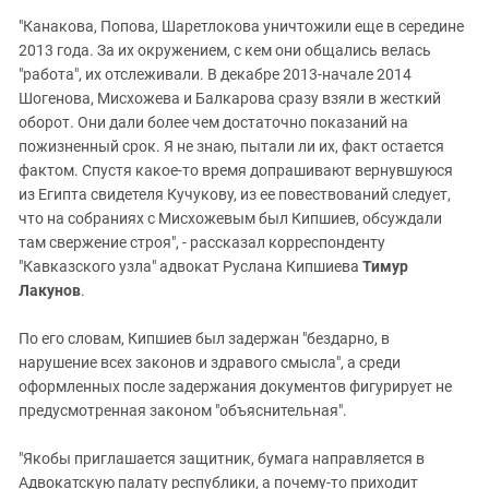
"Канакова, Попова, Шаретлокова уничтожили еще в середине
2013 года. За их окружением, с кем они общались велась
"работа", их отслеживали. В декабре 2013-начале 2014
Шогенова, Мисхожева и Балкарова сразу взяли в жесткий
оборот. Они дали более чем достаточно показаний на
пожизненный срок. Я не знаю, пытали ли их, факт остается
фактом. Спустя какое-то время допрашивают вернувшуюся
из Египта свидетеля Кучукову, из ее повествований следует,
что на собраниях с Мисхожевым был Кипшиев, обсуждали
там свержение строя", - рассказал корреспонденту
"Кавказского узла" адвокат Руслана Кипшиева
Тимур
Лакунов
.
По его словам, Кипшиев был задержан "бездарно, в
нарушение всех законов и здравого смысла", а среди
оформленных после задержания документов фигурирует не
предусмотренная законом "объяснительная".
"Якобы приглашается защитник, бумага направляется в
Адвокатскую палату республики, а почему-то приходит