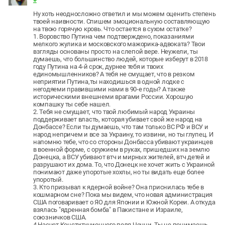
#
Ну хоть неодносложно ответил и мы можем оценить степень
твоей наивности. Спишем эмоциональную составляющую
на твою горячую кровь. Что остается в сухом остатке?
1. Воровство Путина чем подтверждено, показаниями
мелкого жулика и московского мажорика-адвоката? Твои
взгляды основаны просто на слепой вере. Неужели, ты
думаешь, что большинство людей, которые изберут в 2018
году Путина на 4-й срок, дурнее тебя и твоих
единомышленников? А тебя не смущает, что в резком
неприятии Путина,ты находишься в одной лодке с
негодяеми правившими нами в 90-е годы? А также
историческими внешнеми врагами России. Хорошую
компашку ты себе нашел.
2. Тебя не смущает, что твой любимый народ Украины
поддерживает власть, которая убивает свой же народ на
Донбассе? Если ты думаешь, что там только ВС РФ и ВСУ и
народ непричем и все за Украину, то извини, но ты глупец. И
напомню тебе, что со стороны Донбасса убивают украинцев
в военной форме, с оружием в руках, пришедших на землю
Донецка, а ВСУ убивают втч и мирных жителей, втч детей и
разрушают их дома. То, что Донецк не хочет жить с Украиной
понимают даже упоротые хохлы, но ты видать еще более
упоротый.
3. Кто призывал к ядерной войне? Она приснилась тебе в
кошмарном сне? Пока мы видем, что новая администрация
США поговаривает о ЯО для Японии и Южной Кореи. А откуда
взялась "ядренная бомба" в Пакистане и Израиле,
союзничков США.
4.Насчет Конституционного поля Чечни. Ты не понимаешь,