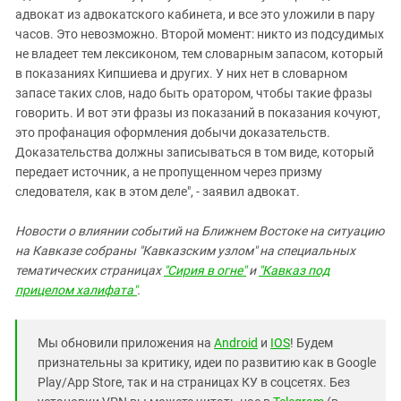
адвокат из адвокатского кабинета, и все это уложили в пару
часов. Это невозможно. Второй момент: никто из подсудимых
не владеет тем лексиконом, тем словарным запасом, который
в показаниях Кипшиева и других. У них нет в словарном
запасе таких слов, надо быть оратором, чтобы такие фразы
говорить. И вот эти фразы из показаний в показания кочуют,
это профанация оформления добычи доказательств.
Доказательства должны записываться в том виде, который
передает источник, а не пропущенном через призму
следователя, как в этом деле", - заявил адвокат.
Новости о влиянии событий на Ближнем Востоке на ситуацию
на Кавказе собраны "Кавказским узлом" на специальных
тематических страницах
"Сирия в огне"
и
"Кавказ под
прицелом халифата"
.
Мы обновили приложения на
Android
и
IOS
! Будем
признательны за критику, идеи по развитию как в Google
Play/App Store, так и на страницах КУ в соцсетях. Без