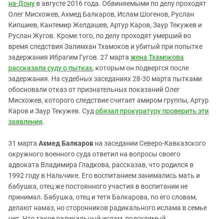
Южный Кавказ
на-Дону
в августе 2016 года. Обвиняемыми по делу проходят
Олег Мисхожев, Ахмед Балкаров, Ислам Шогенов, Руслан
ЮФО
Кипшиев, Кантемир Желдашев, Артур Каров, Заур Текужев и
Руслан Жугов. Кроме того, по делу проходят умерший во
время следствия Залимхан Тхамоков и убитый при попытке
задержания Ибрагим Гугов. 27 марта
жена Тхамокова
рассказала суду о пытках
, которым он подвергся после
задержания. На судебных заседаниях 28-30 марта пытками
обосновали отказ от признательных показаний Олег
Мисхожев, которого следствие считает амиром группы,
Артур
Каров и
Заур Текужев. Суд
обязал прокуратуру проверить эти
заявления
.
31 марта
Ахмед Балкаров
на заседании Северо-Кавказского
окружного военного суда ответил на вопросы своего
адвоката Владимира Гладкова, рассказав, что родился в
1992 году в Нальчике. Его воспитанием занимались мать и
бабушка, отец же постоянного участия в воспитании не
принимал. Бабушка, отец и тетя Балкарова, по его словам,
делают намаз, но сторонников радикального ислама в семье
нет. Что такое радикальный ислам, подсудимый