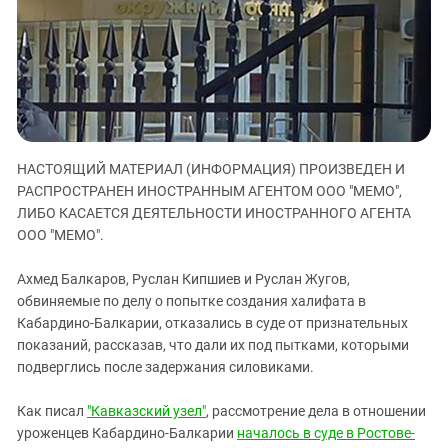
ЗАСТАВЛЯЕТ
Дагестан
КАВКАЗ ЗА ПАЛЕСТИНУ
Ингушетия
ИНАКОМЫСЛИЕ В ЧЕЧНЕ
Кабардино-Балкария
ПРЕСЛЕДОВАНИЕ АКТИВИСТОВ
МОБИЛИЗАЦИЯ И ПРОТЕСТЫ
Калмыкия
Карачаево-Черкесия
НАСТОЯЩИЙ МАТЕРИАЛ (ИНФОРМАЦИЯ) ПРОИЗВЕДЕН И
Краснодарский край
РАСПРОСТРАНЕН ИНОСТРАННЫМ АГЕНТОМ ООО "МЕМО",
Нагорный Карабах
ЛИБО КАСАЕТСЯ ДЕЯТЕЛЬНОСТИ ИНОСТРАННОГО АГЕНТА
Российская Федерация
ООО "МЕМО".
Ростовская область
Ахмед Балкаров, Руслан Кипшиев и Руслан Жугов,
Северная Осетия - Алания
обвиняемые по делу о попытке создания халифата в
Кабардино-Балкарии, отказались в суде от признательных
СКФО
показаний, рассказав, что дали их под пытками, которыми
Ставропольский край
подверглись после задержания силовиками.
Чечня
Как писал
"Кавказский узел"
, рассмотрение дела в отношении
Южная Осетия
уроженцев Кабардино-Балкарии
началось в суде в Ростове-