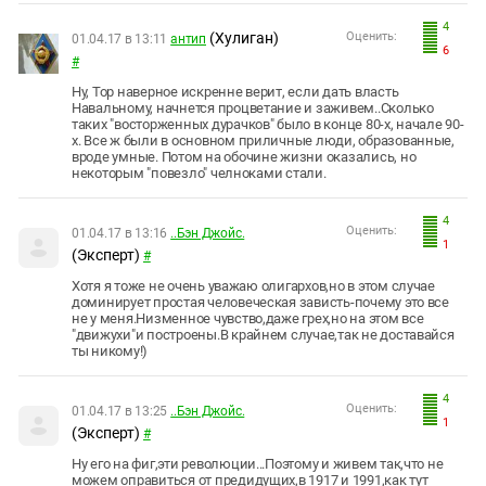
4
(Хулиган)
Оценить:
01.04.17 в 13:11
антип
6
#
Ну, Тор наверное искренне верит, если дать власть
Навальному, начнется процветание и заживем..Сколько
таких "восторженных дурачков" было в конце 80-х, начале 90-
х. Все ж были в основном приличные люди, образованные,
вроде умные. Потом на обочине жизни оказались, но
некоторым "повезло" челноками стали.
4
Оценить:
01.04.17 в 13:16
..Бэн Джойс.
1
(Эксперт)
#
Хотя я тоже не очень уважаю олигархов,но в этом случае
доминирует простая человеческая зависть-почему это все
не у меня.Низменное чувство,даже грех,но на этом все
"движухи"и построены.В крайнем случае,так не доставайся
ты никому!)
4
Оценить:
01.04.17 в 13:25
..Бэн Джойс.
1
(Эксперт)
#
Ну его на фиг,эти революции...Поэтому и живем так,что не
можем оправиться от предидущих,в 1917 и 1991,как тут