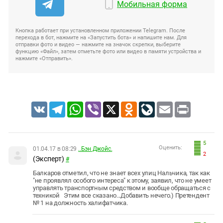
Мобильная форма
Кнопка работает при установленном приложении Telegram. После
перехода в бот, нажмите на «Запустить бота» и напишите нам. Для
отправки фото и видео — нажмите на значок скрепки, выберите
функцию «Файл», затем отметьте фото или видео в памяти устройства и
нажмите «Отправить».
VK
Telegram
WhatsApp
Viber
X
Odnoklassniki
LiveJournal
Email
Print
5
Оценить:
01.04.17 в 08:29
..Бэн Джойс.
2
(Эксперт)
#
Балкаров отметил, что не знает всех улиц Нальчика, так как
"не проявлял особого интереса" к этому, заявил, что не умеет
управлять транспортным средством и вообще обращаться с
техникой Этим все сказано...Добавить нечего.) Претендент
№ 1 на должность халифатчика.