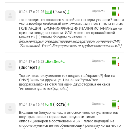
1
(Гость)
Оценить:
01.04.17 в 21:26
tor 8
#
1
так выходит ты согласен что сейчас негодяи у власти? но эт я
так .А вообще любезный есть страны -АНГЛИЯ США БЕЛЬГИЯ
ГОЛЛАНДИЯ ГЕРМАНИЯ ФРАНЦИЯ ИТАЛИЯ ИСПАНИЯ где не
пришли негодяи к власти ИЛИ может ты прокажённый
может ты [...] своим блюдом считаешь?
[Комментарий отредактирован модератором интернет-СМИ
"Кавказский Узел". Воздержитесь от грубых высказываний.]
4
Оценить:
01.04.17 в 16:23
..Бэн Джойс.
3
(Эксперт)
#
Тор,а интеллектуальные ток шоу,это на Украине?)Или на
СNN?)Вишь ли дружище...На наших "тупых"ток-
шоу,рассматриваются позиции двух сторон,а не как в
"интеллектуальных",одной...)
4
(Гость)
Оценить:
01.04.17 в 16:44
tor 8
#
3
Видишь ли бенуар на наши высокоинтеллектуальные ток
шоу приглашают горластых лизунов и тихих
оппозиционеров в соотношении 5 к 1 плюс ведущий на
стороне жуликов вечно объявляющий рекламу когда что то