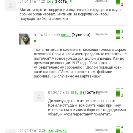
(Гость)
Оценить:
01.04.17 в 11:21
tor 8
#
2
Митинги против коррупции подрывают государство надо
срочно организовать митинги за коррупцию чтобы
государство было сильным
3
(Хулиган)
Оценить:
01.04.17 в 11:39
антип
7
#
Тор, а ты писать комменты, можешь только в форме
лозунгов? Свои мысли членораздельно излагать не
пытался? А то все уря да уря, долой и даешь. Как во
времена революции 1917 года. "Вся власть
-учредительному собранию", "Долой помещиков -
капиталистов","Земля- крестьянам, фабрики-
рабочим". Ты случайно не картавишь?
2
(Гость)
Оценить:
01.04.17 в 12:18
tor 8
#
3
Да рассуждать то че всяко ясно - вор в
Кремле оттуда и вся смута надо причину
иссечь а вы с мухами боретесь надо дерьмо
убрать и мухи перестанут прилетать
4
Оценить:
01.04.17 в 12:28
..Бэн Джойс.