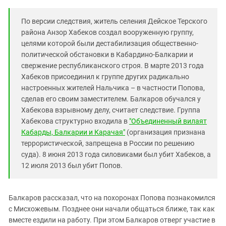
По версии следствия, житель селения Дейское Терского
района Анзор Хабеков создал вооруженную группу,
целями которой были дестабилизация общественно-
политической обстановки в Кабардино-Балкарии и
свержение республиканского строя. В марте 2013 года
Хабеков присоединил к группе других радикально
настроенных жителей Нальчика – в частности Попова,
сделав его своим заместителем. Балкаров обучался у
Хабекова взрывному делу, считает следствие. Группа
Хабекова структурно входила в
"Объединенный вилаят
Кабарды, Балкарии и Карачая"
(организация признана
террористической, запрещена в России по решению
суда). 8 июня 2013 года силовиками был убит Хабеков, а
12 июля 2013 был убит Попов.
Балкаров рассказал, что на похоронах Попова познакомился
с Мисхожевым. Позднее они начали общаться ближе, так как
вместе ездили на работу. При этом Балкаров отверг участие в