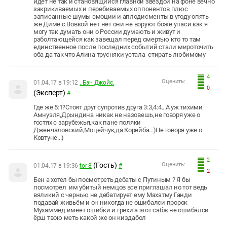
идёт не так и становящийся главной звездой на фоне вечно
закрикиваемых и перебиваемых оппонентов плюс
записанные шумы эмоции и аплодисменты в угоду опять
же Диме с Вовкой нет нет они не воруют боже упаси как я
могу так думать они о России думають и живут и
раболтающейся как завещал перед смертью кто то там
единственное после последних событий стали мироточить
оба да так что Алина трусняки устала стирать любимому
4
Оценить:
01.04.17 в 19:12
..Бэн Джойс.
0
(Эксперт)
#
Где же 5:1?Стоят друг супротив друга 3:3,4:4...А уж тихими
Амнуэля,Дрындина никак не назовешь,не говоря уже о
гостях с зарубежья,как пане поляки
Дженчаловский,Моцейчук,да Корейба...)Не говоря уже о
Ковтуне...)
2
(Гость)
Оценить:
01.04.17 в 19:36
tor 8
#
2
Бен а хотел бы посмотреть дебаты с Путиным ? Я бы
посмотрел им убитый немцов все приглашал но тот ведь
вяликий с чернью не дебатирует ему Махатму Ганди
подавай живьём и он никогда не ошибалси пророк
Мухаммед имеет ошибки и грехи а этот сабж не ошибалси
ёрш твою меть какой же он киздабол