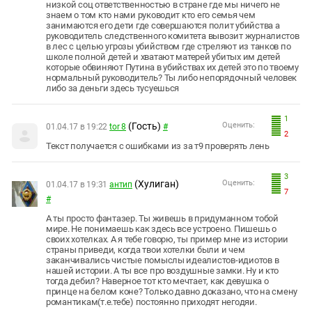
низкой соц ответственностью в стране где мы ничего не
знаем о том кто нами руководит кто его семья чем
занимаются его дети где совершаются полит убийства а
руководитель следственного комитета вывозит журналистов
в лес с целью угрозы убийством где стреляют из танков по
школе полной детей и хватают матерей убитых им детей
которые обвиняют Путина в убийствах их детей это по твоему
нормальный руководитель? Ты либо непорядочный человек
либо за деньги здесь тусуешься
1
(Гость)
Оценить:
01.04.17 в 19:22
tor 8
#
2
Текст получается с ошибками из за т9 проверять лень
3
(Хулиган)
Оценить:
01.04.17 в 19:31
антип
7
#
А ты просто фантазер. Ты живешь в придуманном тобой
мире. Не понимаешь как здесь все устроено. Пишешь о
своих хотелках. А я тебе говорю, ты пример мне из истории
страны приведи, когда твои хотелки были и чем
заканчивались чистые помыслы идеалистов-идиотов в
нашей истории. А ты все про воздушные замки. Ну и кто
тогда дебил? Наверное тот кто мечтает, как девушка о
принце на белом коне? Только давно доказано, что на смену
романтикам(т.е.тебе) постоянно приходят негодяи.