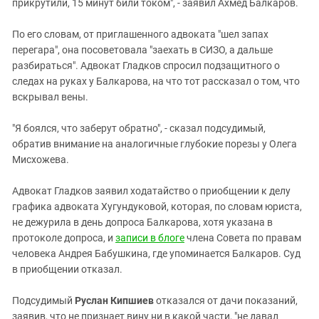
прикрутили, 15 минут били током", - заявил Ахмед Балкаров.
По его словам, от приглашенного адвоката "шел запах
перегара", она посоветовала "заехать в СИЗО, а дальше
разбираться". Адвокат Гладков спросил подзащитного о
следах на руках у Балкарова, на что тот рассказал о том, что
вскрывал вены.
"Я боялся, что заберут обратно", - сказал подсудимый,
обратив внимание на аналогичные глубокие порезы у Олега
Мисхожева.
Адвокат Гладков заявил ходатайство о приобщении к делу
графика адвоката Хугундуковой, которая, по словам юриста,
не дежурила в день допроса Балкарова, хотя указана в
протоколе допроса, и
записи в блоге
члена Совета по правам
человека Андрея Бабушкина, где упоминается Балкаров. Суд
в приобщении отказал.
Подсудимый
Руслан Кипшиев
отказался от дачи показаний,
заявив, что не признает вину ни в какой части, "не давал