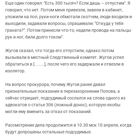
Еще один говорил: "Есть 300 тысяч? Если дашь – отпустим". Я
говорил, что нет. Потом меня привезли, завели в кабинет,
уложили на пол, руки-ноги обмотали скотчем, люди входили и
выходили, задавали вопросы, спрашивали: "Откуда у тебя
граната?". Потом принесли что-то, надели провода на пальцы
рук и ног, били долго током".
Жугов сказал, что тогда его отпустили, однако потом
вызывали в местный Следственный комитет. Жугов успел
обратиться в [........], после чего его задержали и отвезли в
изолятор.
На вопрос прокурора, почему Жугов ранее давал
признательные показания в перезахоронении Попова, а
сейчас отрицает, подсудимый сослался на слова одного из
адвокатов о статье 306 (ложный донос), которую якобы
могли ему вменить за отказ от показаний.
Рассмотрение дела продолжится в 10.30 мск 10 апреля, когда
будут допрошены остальные подсудимые.