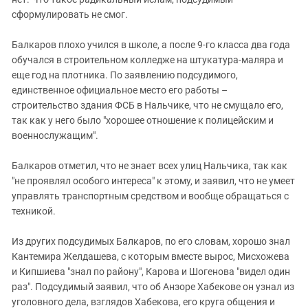
сформулировать не смог.
Балкаров плохо учился в школе, а после 9-го класса два года
обучался в строительном колледже на штукатура-маляра и
еще год на плотника. По заявлению подсудимого,
единственное официальное место его работы –
строительство здания ФСБ в Нальчике, что не смущало его,
так как у него было "хорошее отношение к полицейским и
военнослужащим".
Балкаров отметил, что не знает всех улиц Нальчика, так как
"не проявлял особого интереса" к этому, и заявил, что не умеет
управлять транспортным средством и вообще обращаться с
техникой.
Из других подсудимых Балкаров, по его словам, хорошо знал
Кантемира Желдашева, с которым вместе вырос, Мисхожева
и Кипшиева "знал по району", Карова и Шогенова "видел один
раз". Подсудимый заявил, что об Анзоре Хабекове он узнал из
уголовного дела, взглядов Хабекова, его круга общения и