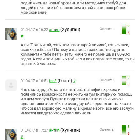
поднимись на новый уровень или методичку требуй для
людей с высшим образованием а твой лепет оскорбляет
моё сознание
2
(Хулиган)
Оценить:
01.04.17 в 16:22
антип
6
#
А ты "Гюльчитай, хоть немного открой личико", хоть скажи,
сколько тебе лет? Потому и написал раньше, что судя по
комментам тебе лет 17. И ты ничего не помнишь из 80-90-х
годов. А если помнишь, что было и как потом все стало, то ты
странный человек.
3
(Гость)
Оценить:
01.04.17 в 16:51
tor 8
#
3
Что стало дядя ?стало то что цена на нефть выросла и
появились возможности не жить на гуманитарную помощь
и в чем заслуга Путина в поднятии цен на сырьё что он
сделал такого чего бы не смог другой а сделал он только то
что создал воровскую малину в Кремле вот и все его заслуги
имеется ввиду то что сделал лично он
3
(Хулиган)
Оценить:
01.04.17 в 17:27
антип
6
#