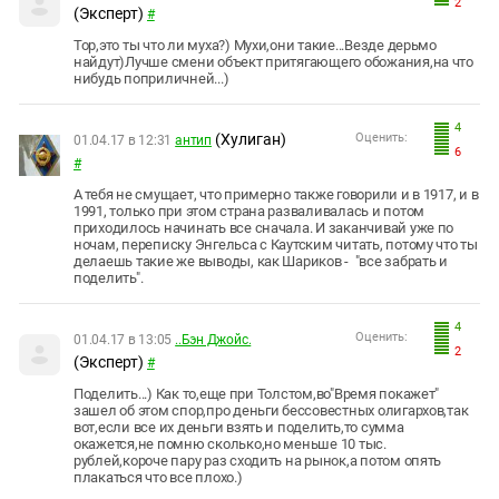
2
(Эксперт)
#
Тор,это ты что ли муха?) Мухи,они такие...Везде дерьмо
найдут)Лучше смени объект притягающего обожания,на что
нибудь поприличней...)
4
(Хулиган)
Оценить:
01.04.17 в 12:31
антип
6
#
А тебя не смущает, что примерно также говорили и в 1917, и в
1991, только при этом страна разваливалась и потом
приходилось начинать все сначала. И заканчивай уже по
ночам, переписку Энгельса с Каутским читать, потому что ты
делаешь такие же выводы, как Шариков - "все забрать и
поделить".
4
Оценить:
01.04.17 в 13:05
..Бэн Джойс.
2
(Эксперт)
#
Поделить...) Как то,еще при Толстом,во"Время покажет"
зашел об этом спор,про деньги бессовестных олигархов,так
вот,если все их деньги взять и поделить,то сумма
окажется,не помню сколько,но меньше 10 тыс.
рублей,короче пару раз сходить на рынок,а потом опять
плакаться что все плохо.)