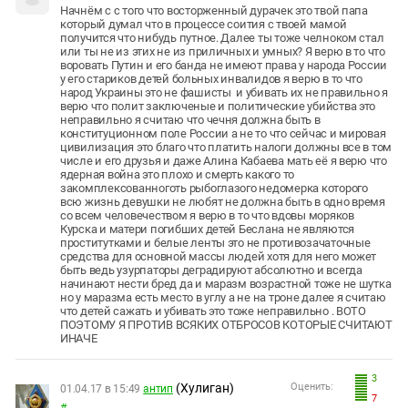
Начнём с с того что восторженный дурачек это твой папа
который думал что в процессе соития с твоей мамой
получится что нибудь путное. Далее ты тоже челноком стал
или ты не из этих не из приличных и умных? Я верю в то что
воровать Путин и его банда не имеют права у народа России
у его стариков детей больных инвалидов я верю в то что
народ Украины это не фашисты и убивать их не правильно я
верю что полит заключеные и политические убийства это
неправильно я считаю что чечня должна быть в
конституционном поле России а не то что сейчас и мировая
цивилизация это благо что платить налоги должны все в том
числе и его друзья и даже Алина Кабаева мать её я верю что
ядерная война это плохо и смерть какого то
закомплексованноготь рыбоглазого недомерка которого
всю жизнь девушки не любят не должна быть в одно время
со всем человечеством я верю в то что вдовы моряков
Курска и матери погибших детей Беслана не являются
проститутками и белые ленты это не противозачаточные
средства для основной массы людей хотя для него может
быть ведь узурпаторы деградируют абсолютно и всегда
начинают нести бред да и маразм возрастной тоже не шутка
но у маразма есть место в углу а не на троне далее я считаю
что детей сажать и убивать это тоже неправильно . ВОТО
ПОЭТОМУ Я ПРОТИВ ВСЯКИХ ОТБРОСОВ КОТОРЫЕ СЧИТАЮТ
ИНАЧЕ
3
(Хулиган)
Оценить:
01.04.17 в 15:49
антип
7