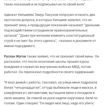
таких показаний и не подписывал их по своей воле".
Адвокат Кипшиева Тимур Лакунов попросил огласить два
протокола допроса, в которых Кипшиев заявлял, что не
признаёт вину, а предыдущие показания называет "данными
под воздействием сотрудников правоохранительных
органов". "Даже при желании изменить конституционный
строй я не смог бы этого сделать", - сказано в документе от
имени подсудимого.
Руслан Жугов
также заявил, что не признает своей вины. Он
рассказал, что после окончания школы прошел курсы
вождения и служил во внутренних войсках МВД, потом
работал. Он пересказал подробности своего задержания:
"Я ехал домой с работы, таксовал, на улице меня подрезала
белая "четырнадцатая", оттуда выбежали люди в масках, в
камуфляже и с автоматами, вытащили меня и посадили в
свою машину. За спиной на руки надели наручники, били по
голове. Один говорил: "Он видел мое лицо, надо его убить".