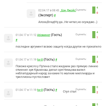
4
Оценить:
02.04.17 в 08:43
..Бэн Джойс.
0
(Эксперт)
#
Алоха,Влад!Ну да...Не читал,но осуждаю...)
4
(Гость)
Оценить:
01.04.17 в 11:12
Абоминог
1
#
последни аргумент всвою защиту когда другое не прокатило
3
(Гость)
Оценить:
01.04.17 в 11:19
tor 8
#
3
Похоже кресло у Путина стало жидким раз прямую линию
отменил зря Крымнаш делал зря Немцова валил
неблагодарный народ за какие то жалкие миллиарды и
триллионы пустословит
0
(Гость)
Оценить:
01.04.17 в 11:19
tor 8
#
Стул стал
2
5