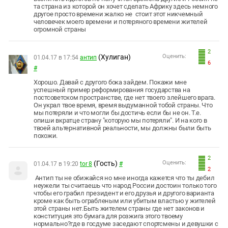
та страна из которой он хочет сделать Африку здесь немного
другое просто времени жалко не стоит этот никчемный
человечек моего времени и потеряного времени жителей
огромной страны
2
(Хулиган)
Оценить:
01.04.17 в 17:54
антип
6
#
Хорошо. Давай с другого бока зайдем. Покажи мне
успешный пример реформирования государства на
постсоветском пространстве, где нет твоего злейшего врага.
Он украл твое время, время выдуманной тобой страны. Что
мы потеряли и что могли бы достичь если бы не он. Т.е.
опиши вкратце страну "которую мы потеряли". И на кого в
твоей альтернативной реальности, мы должны были быть
похожи.
2
(Гость)
Оценить:
01.04.17 в 19:20
tor 8
#
2
Антип ты не обижайся но мне иногда кажется что ты дебил
неужели ты считаешь что народ России достоин только того
чтобы его грабил президент и его друзья и другого варианта
кроме как быть ограбленым или убитым властью у жителей
этой страны нет.Быть жителем страны где нет законов и
конституция это бумага для розжига этого твоему
нормально?где в госдуме заседают спортсмены и девушки с