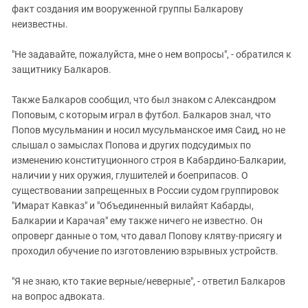
факт создания им вооруженной группы Балкарову
неизвестны.
"Не задавайте, пожалуйста, мне о нем вопросы", - обратился к
защитнику Балкаров.
Также Балкаров сообщил, что был знаком с Александром
Поповым, с которым играл в футбол. Балкаров знал, что
Попов мусульманин и носил мусульманское имя Саид, но не
слышал о замыслах Попова и других подсудимых по
изменению конституционного строя в Кабардино-Балкарии,
наличии у них оружия, глушителей и боеприпасов. О
существовании запрещенных в России судом группировок
"Имарат Кавказ" и "Объединенный вилайят Кабарды,
Балкарии и Карачая" ему также ничего не известно. Он
опроверг данные о том, что давал Попову клятву-присягу и
проходил обучение по изготовлению взрывных устройств.
"Я не знаю, кто такие верные/неверные", - ответил Балкаров
на вопрос адвоката.