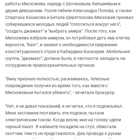
работы Мисхожева, наряду с Шогеновым, Кипшиевым и
двумя девушками. После гибели Александра Попова, а также
Спартака Канакова и Бетала Шеретлокова Мисхожев призвал
собиравшихся молодых людей "сплотиться вокруг него",
"создать джамаат" и "выбрать амира". После того, как
Мисхожева избрали амиром, он потребовал дать ему клятву
верности, "баят", и заявил о необходимости свержения
конституционного строя в Кабардино-Балкарии. Мобильная
группа, "джамаат", должна была, в частности, нападать на
сотрудников правоохранительных органов.
"Вину признаю полностью, раскаиваюсь, телесные
повреждения получил во время того, как вместе с
Мисхожевым пытался убежать", - зачитала прокурор.
"Нет, я не давал показаний, я не читал, что я подписывал.
Меня заставили поставить эти подписи, пытали
электрическим током. Когда везли, мне на голову одели
черный пакет. В кабинете посадили на стул, обмотали
скотчем. Никто не представлялся. Два провода к рукам