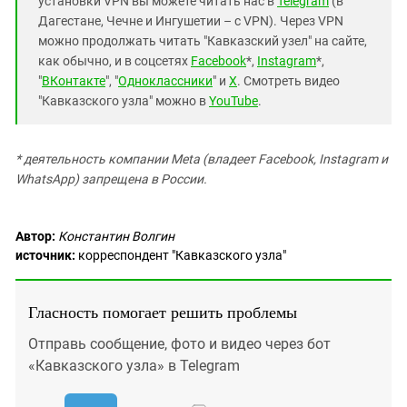
установки VPN вы можете читать нас в
Telegram
(в
Дагестане, Чечне и Ингушетии – с VPN). Через VPN
можно продолжать читать "Кавказский узел" на сайте,
как обычно, и в соцсетях
Facebook
*,
Instagram
*,
"
ВКонтакте
", "
Одноклассники
" и
X
. Смотреть видео
"Кавказского узла" можно в
YouTube
.
* деятельность компании Meta (владеет Facebook, Instagram и
WhatsApp) запрещена в России.
Автор:
Константин Волгин
источник:
корреспондент "Кавказского узла"
Гласность помогает решить проблемы
Отправь сообщение, фото и видео через бот
«Кавказского узла» в Telegram