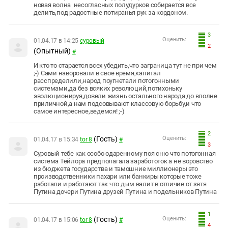
новая волна несогласных полудурков собирается все
делить,под радостные потиранья рук за кордоном.
3
Оценить:
01.04.17 в 14:25
суровый
2
(Опытный)
#
И кто то старается всех убедить,что заграница тут не при чем
;-) Сами наворовали в свое время,капитал
расспределили,народ поугнетали потогонными
системами,да без всяких революций,потихоньку
эволюционируя,довели жизнь остального народа до вполне
приличной,а нам подсовывают классовую борьбу,и что
самое интересное,ведемся! ;-)
2
(Гость)
Оценить:
01.04.17 в 15:34
tor 8
#
3
Суровый тебе как особо одаренному поя сню что потогонная
система Тейлора предполагала заработоток а не воровство
из бюджета государства и тамошние миллионеры это
производственники пахари или банкиры которые тоже
работали и работают так что дым валит в отличие от зятя
Путина дочери Путина друзей Путина и подельников Путина
1
(Гость)
Оценить:
01.04.17 в 15:06
tor 8
#
4