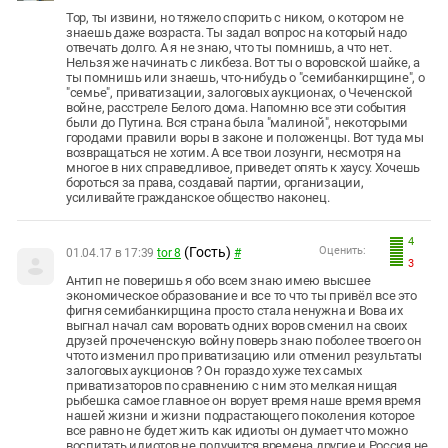
Тор, ты извини, но тяжело спорить с ником, о котором не
знаешь даже возраста. Ты задал вопрос на который надо
отвечать долго. А я не знаю, что ты помнишь, а что нет.
Нельзя же начинать с ликбеза. Вот ты о воровской шайке, а
ты помнишь или знаешь, что-нибудь о "семибанкирщине", о
"семье", приватизации, залоговых аукционах, о Чеченской
войне, расстреле Белого дома. Напомню все эти события
были до Путина. Вся страна была "малиной", некоторыми
городами правили воры в законе и положенцы. Вот туда мы
возвращаться не хотим. А все твои лозунги, несмотря на
многое в них справедливое, приведет опять к хаусу. Хочешь
бороться за права, создавай партии, организации,
усиливайте гражданское общество наконец.
4
(Гость)
Оценить:
01.04.17 в 17:39
tor 8
#
3
Антип не поверишь я обо всем знаю имею высшее
экономическое образование и все то что ты привёл все это
фигня семибанкирщина просто стала ненужна и Вова их
выгнал начал сам воровать одних воров сменил на своих
друзей прочеченскую войну поверь знаю поболее твоего он
чтото изменил про приватизацию или отменил результаты
залоговых аукционов ? Он гораздо хуже тех самых
приватизаторов по сравнению с ним это мелкая нищая
рыбешка самое главное он ворует время наше время время
нашей жизни и жизни подрастающего поколения которое
все равно не будет жить как идиоты он думает что можно
воспитать идиотов не получится времена другие и Россия не