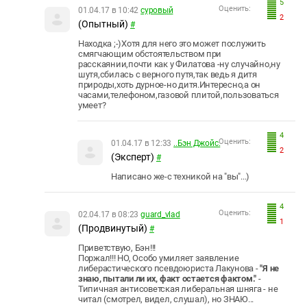
5
Оценить:
01.04.17 в 10:42
суровый
2
(Опытный)
#
Находка ;-)Хотя для него это может послужить
смягчающим обстоятельством при
расскаянии,почти как у Филатова -ну случайно,ну
шутя,сбилась с верного путя,так ведь я дитя
природы,хоть дурное-но дитя.Интересно,а он
часами,телефоном,газовой плитой,пользоваться
умеет?
4
Оценить:
01.04.17 в 12:33
..Бэн Джойс.
2
(Эксперт)
#
Написано же-с техникой на "вы"...)
4
Оценить:
02.04.17 в 08:23
guard_vlad
1
(Продвинутый)
#
Приветствую, Бэн!!!
Поржал!!! НО, Особо умиляет заявление
либерастического псевдоюриста Лакунова -
"
Я не
знаю, пытали ли их, факт остается фактом."
-
Типичная антисоветская либеральная шняга - не
читал (смотрел, видел, слушал), но ЗНАЮ...