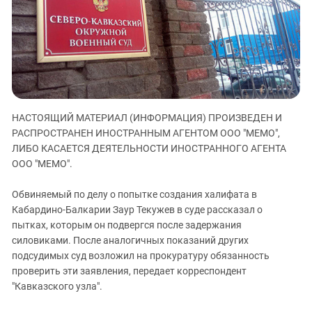
ЗАСТАВЛЯЕТ
Дагестан
КАВКАЗ ЗА ПАЛЕСТИНУ
Ингушетия
ИНАКОМЫСЛИЕ В ЧЕЧНЕ
Кабардино-Балкария
ПРЕСЛЕДОВАНИЕ АКТИВИСТОВ
МОБИЛИЗАЦИЯ И ПРОТЕСТЫ
Калмыкия
Карачаево-Черкесия
НАСТОЯЩИЙ МАТЕРИАЛ (ИНФОРМАЦИЯ) ПРОИЗВЕДЕН И
Краснодарский край
РАСПРОСТРАНЕН ИНОСТРАННЫМ АГЕНТОМ ООО "МЕМО",
Нагорный Карабах
ЛИБО КАСАЕТСЯ ДЕЯТЕЛЬНОСТИ ИНОСТРАННОГО АГЕНТА
Российская Федерация
ООО "МЕМО".
Ростовская область
Обвиняемый по делу о попытке создания халифата в
Северная Осетия - Алания
Кабардино-Балкарии Заур Текужев в суде рассказал о
пытках, которым он подвергся после задержания
СКФО
силовиками. После аналогичных показаний других
Ставропольский край
подсудимых суд возложил на прокуратуру обязанность
Чечня
проверить эти заявления, передает корреспондент
"Кавказского узла".
Южная Осетия