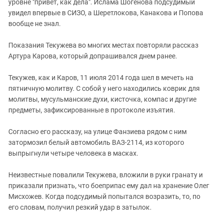
уровне "привет, как дела". Ислама Шогенова подсудимый
увидел впервые в СИЗО, а Шеретлокова, Канакова и Попова
вообще не знал.
Показания Текужева во многих местах повторяли рассказ
Артура Карова, который допрашивался днем ранее.
Текужев, как и Каров, 11 июля 2014 года шел в мечеть на
пятничную молитву. С собой у него находились коврик для
молитвы, мусульманские духи, кисточка, компас и другие
предметы, зафиксированные в протоколе изъятия.
Согласно его рассказу, на улице Фанзиева рядом с ним
затормозил белый автомобиль ВАЗ-2114, из которого
выпрыгнули четыре человека в масках.
Неизвестные повалили Текужева, вложили в руки гранату и
приказали признать, что боеприпас ему дал на хранение Олег
Мисхожев. Когда подсудимый попытался возразить, то, по
его словам, получил резкий удар в затылок.