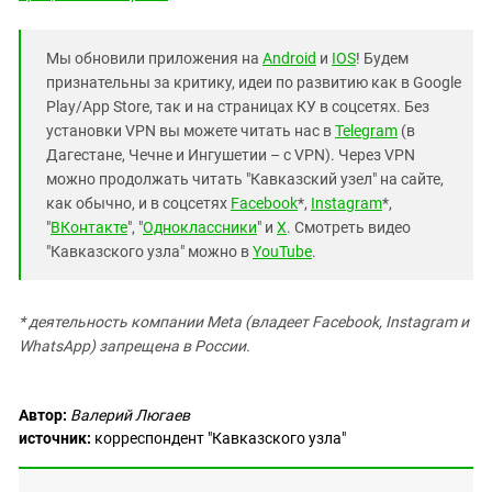
Мы обновили приложения на
Android
и
IOS
! Будем
признательны за критику, идеи по развитию как в Google
Play/App Store, так и на страницах КУ в соцсетях. Без
установки VPN вы можете читать нас в
Telegram
(в
Дагестане, Чечне и Ингушетии – с VPN). Через VPN
можно продолжать читать "Кавказский узел" на сайте,
как обычно, и в соцсетях
Facebook
*,
Instagram
*,
"
ВКонтакте
", "
Одноклассники
" и
X
. Смотреть видео
"Кавказского узла" можно в
YouTube
.
* деятельность компании Meta (владеет Facebook, Instagram и
WhatsApp) запрещена в России.
Автор:
Валерий Люгаев
источник:
корреспондент "Кавказского узла"