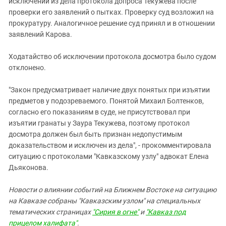
исключении из дела протокола допроса Текужева после
проверки его заявлений о пытках. Проверку суд возложил на
прокуратуру. Аналогичное решение суд принял и в отношении
заявлений Карова.
Ходатайство об исключении протокола досмотра было судом
отклонено.
"Закон предусматривает наличие двух понятых при изъятии
предметов у подозреваемого. Понятой Михаил Болтенков,
согласно его показаниям в суде, не присутствовал при
изъятии гранаты у Заура Текужева, поэтому протокол
досмотра должен был быть признан недопустимым
доказательством и исключен из дела", - прокомментировала
ситуацию с протоколами "Кавказскому узлу" адвокат Елена
Дьяконова.
Новости о влиянии событий на Ближнем Востоке на ситуацию
на Кавказе собраны "Кавказским узлом" на специальных
тематических страницах
"Сирия в огне"
и
"Кавказ под
прицелом халифата"
.