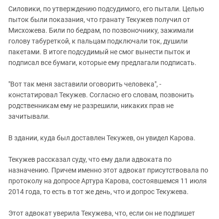
Силовики, по утверждению подсудимого, его пытали. Целью
пыток были показания, что гранату Текужев получил от
Мисхожева. Били по бедрам, по позвоночнику, зажимали
голову табуреткой, к пальцам подключали ток, душили
пакетами. В итоге подсудимый не смог вынести пыток и
подписал все бумаги, которые ему предлагали подписать.
"Вот так меня заставили оговорить человека", -
констатировал Текужев. Согласно его словам, позвонить
родственникам ему не разрешили, никаких прав не
зачитывали.
В здании, куда был доставлен Текужев, он увидел Карова.
Текужев рассказал суду, что ему дали адвоката по
назначению. Причем именно этот адвокат присутствовала по
протоколу на допросе Артура Карова, состоявшемся 11 июля
2014 года, то есть в тот же день, что и допрос Текужева.
Этот адвокат уверила Текужева, что, если он не подпишет