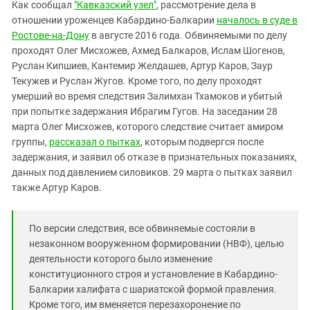
Южный Кавказ
Как сообщал
"Кавказский узел"
, рассмотрение дела в
отношении уроженцев Кабардино-Балкарии
началось в суде в
ЮФО
Ростове-на-Дону
в августе 2016 года. Обвиняемыми по делу
проходят Олег Мисхожев, Ахмед Балкаров, Ислам Шогенов,
Руслан Кипшиев, Кантемир Желдашев, Артур Каров, Заур
Текужев и Руслан Жугов. Кроме того, по делу проходят
умерший во время следствия Залимхан Тхамоков и убитый
при попытке задержания Ибрагим Гугов. На заседании 28
марта Олег Мисхожев, которого следствие считает амиром
группы,
рассказал о пытках
, которым подвергся после
задержания, и заявил об отказе в признательных показаниях,
данных под давлением силовиков. 29 марта о пытках заявил
также Артур Каров.
По версии следствия, все обвиняемые состояли в
незаконном вооруженном формировании (НВФ), целью
деятельности которого было изменение
конституционного строя и установление в Кабардино-
Балкарии халифата с шариатской формой правления.
Кроме того, им вменяется перезахоронение по