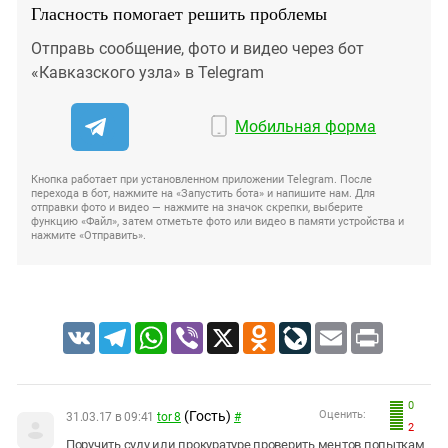
Гласность помогает решить проблемы
Отправь сообщение, фото и видео через бот
«Кавказского узла» в Telegram
Мобильная форма
Кнопка работает при установленном приложении Telegram. После
перехода в бот, нажмите на «Запустить бота» и напишите нам. Для
отправки фото и видео — нажмите на значок скрепки, выберите
функцию «Файл», затем отметьте фото или видео в памяти устройства и
нажмите «Отправить».
VK
Telegram
WhatsApp
Viber
X
Odnoklassniki
LiveJournal
Email
Print
0
(Гость)
Оценить:
31.03.17 в 09:41
tor 8
#
2
Поручить суду или прокуратуре проверить ментов попыткам