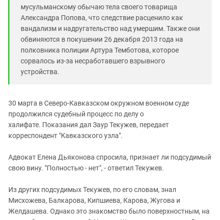
мусульманскому обычаю тела своего товарища
Александра Попова, что следствие расценило как
вандализм и надругательство над умершим. Также они
обвиняются в покушении 26 декабря 2013 года на
полковника полиции Артура Темботова, которое
сорвалось из-за несработавшего взрывного
устройства.
30 марта в Северо-Кавказском окружном военном суде
продолжился судебный процесс по делу о
халифате. Показания дал Заур Текужев, передает
корреспондент "Кавказского узла".
Адвокат Елена Дьяконова спросила, признает ли подсудимый
свою вину. "Полностью - нет", - ответил Текужев.
Из других подсудимых Текужев, по его словам, знал
Мисхожева, Балкарова, Кипшиева, Карова, Жугова и
Желдашева. Однако это знакомство было поверхностным, на