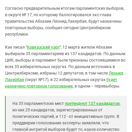
ЗАСТАВЛЯЕТ
Дагестан
Согласно предварительным итогам парламентских выборов,
КАВКАЗ ЗА ПАЛЕСТИНУ
Ингушетия
в округе № 17, по которому баллотировался экс-глава
ИНАКОМЫСЛИЕ В ЧЕЧНЕ
правительства Абхазии Леонид Лакербая, будут назначены
Кабардино-Балкария
ПРЕСЛЕДОВАНИЕ АКТИВИСТОВ
повторные выборы, сообщил сегодня Центризбирком
МОБИЛИЗАЦИЯ И ПРОТЕСТЫ
Калмыкия
республики.
Карачаево-Черкесия
Как писал "
Кавказский узел
", 12 марта жители Абхазии
Краснодарский край
выбирали 35 парламентариев из 137 кандидатов. По данным
Нагорный Карабах
ЦИК, выборы в парламент были признаны состоявшимися во
всех 35 избирательных округах. По данным источника в
Российская Федерация
Центризбиркоме, избраны 12 депутатов, в том числе
Леонид
Ростовская область
Лакербая
(округ №17), в 22 избирательных округах
будет
назначено повторное голосование
, в одном – перевыборы.
Северная Осетия - Алания
СКФО
На 35 парламентских мест
претендуют 137 кандидатов,
Ставропольский край
из них 25 кандидатов, зарегистрированных от
Чечня
политических партий, и 112 - от инициативных групп. В
преддверии голосования эксперты заявляли, что
Южная Осетия
главной интригой выборов будет то, какое количество