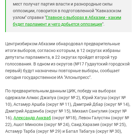
Южный Кавказ
мест получат партия власти и разнородные силы
ЮФО
оппозиции, говорится в подготовленной "Кавказском
узлом" справке "
Главное о выборах в Абхазии - каким
будет парламент и чего добьется оппозиция
".
Центризбирком Абхазии обнародовал предварительные
итоги выборов, согласно которым, в 12 округах избраны
депутаты парламента, в 22 округах пройдет второй тур
голосования. В одном из округов (№17 Гудаутский городской
первый) будут назначены повторные выборы, сообщает
сегодня государственное ИА "Апсныпресс".
По предварительным данным ЦИК, победу на выборах
одержали Алмас Джапуа (округ № 2), Юрий Хагуш (округ №
10), Астамур Аршба (округ № 11), Дмитрий Дбар (округ № 14),
Дмитрий Ардзинба (округ № 15), Михаил Сангулия (округ №
16),
Александр Анкваб
(округ №18), Левон Галустян (округ №
22), Ашот Миносян (округ № 24), Саид Харазия (округ № 25),
Астамур Тарба (округ № 29) и Батал Табагуа (округ № 30),