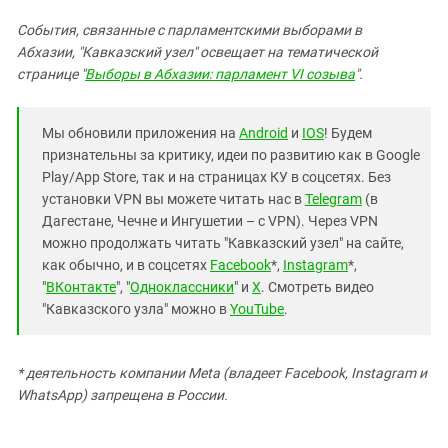
События, связанные с парламентскими выборами в
Абхазии, "Кавказский узел" освещает на тематической
странице "
Выборы в Абхазии: парламент VI созыва
".
Мы обновили приложения на
Android
и
IOS
! Будем
признательны за критику, идеи по развитию как в Google
Play/App Store, так и на страницах КУ в соцсетях. Без
установки VPN вы можете читать нас в
Telegram
(в
Дагестане, Чечне и Ингушетии – с VPN). Через VPN
можно продолжать читать "Кавказский узел" на сайте,
как обычно, и в соцсетях
Facebook
*,
Instagram
*,
"
ВКонтакте
", "
Одноклассники
" и
X
. Смотреть видео
"Кавказского узла" можно в
YouTube
.
* деятельность компании Meta (владеет Facebook, Instagram и
WhatsApp) запрещена в России.