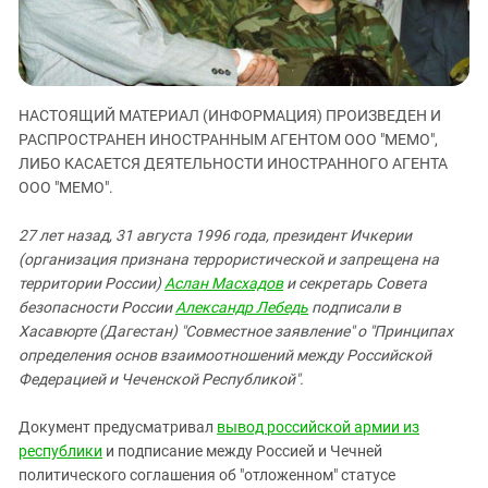
ЗАСТАВЛЯЕТ
Дагестан
КАВКАЗ ЗА ПАЛЕСТИНУ
Ингушетия
ИНАКОМЫСЛИЕ В ЧЕЧНЕ
Кабардино-Балкария
ПРЕСЛЕДОВАНИЕ АКТИВИСТОВ
МОБИЛИЗАЦИЯ И ПРОТЕСТЫ
НАСТОЯЩИЙ МАТЕРИАЛ (ИНФОРМАЦИЯ) ПРОИЗВЕДЕН И
Калмыкия
РАСПРОСТРАНЕН ИНОСТРАННЫМ АГЕНТОМ ООО "МЕМО",
Карачаево-Черкесия
ЛИБО КАСАЕТСЯ ДЕЯТЕЛЬНОСТИ ИНОСТРАННОГО АГЕНТА
ООО "МЕМО".
Краснодарский край
Нагорный Карабах
27 лет назад, 31 августа 1996 года, президент Ичкерии
Российская Федерация
(организация признана террористической и запрещена на
территории России)
Аслан Масхадов
и секретарь Совета
Ростовская область
безопасности России
Александр Лебедь
подписали в
Северная Осетия - Алания
Хасавюрте (Дагестан) "Совместное заявление" о "Принципах
определения основ взаимоотношений между Российской
СКФО
Федерацией и Чеченской Республикой".
Ставропольский край
Чечня
Документ предусматривал
вывод российской армии из
республики
и подписание между Россией и Чечней
Южная Осетия
политического соглашения об "отложенном" статусе