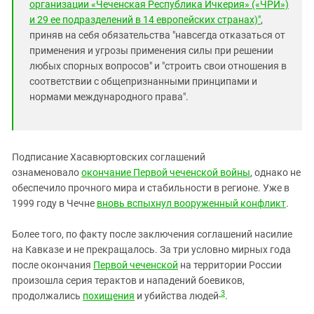
организации «Чеченская Республика Ичкерия» («ЧРИ»)
и 29 ее подразделений в 14 европейских странах)"
,
приняв на себя обязательства "навсегда отказаться от
применения и угрозы применения силы при решении
любых спорных вопросов" и "строить свои отношения в
соответствии с общепризнанными принципами и
нормами международного права".
Подписание Хасавюртовских соглашений
ознаменовало
окончание Первой чеченской войны
, однако не
обеспечило прочного мира и стабильности в регионе. Уже в
1999 году в Чечне
вновь вспыхнул вооруженный конфликт
.
Более того, по факту после заключения соглашений насилие
на Кавказе и не прекращалось. За три условно мирных года
после окончания
Первой чеченской
на территории России
произошла серия терактов и нападений боевиков,
3
продолжались
похищения
и убийства людей
.