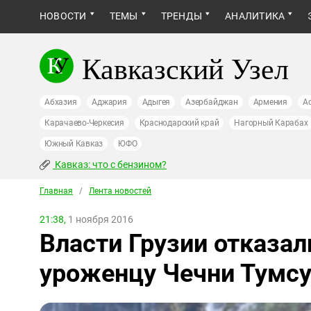
НОВОСТИ
ТЕМЫ
ТРЕНДЫ
АНАЛИТИКА
Кавказский Узел
Абхазия
Аджария
Адыгея
Азербайджан
Армения
А
Карачаево-Черкесия
Краснодарский край
Нагорный Карабах
Южный Кавказ
ЮФО
Кавказ: что с бензином?
Главная
/
Лента новостей
21:38,
1 ноября 2016
Власти Грузии отказал
уроженцу Чечни Тумс