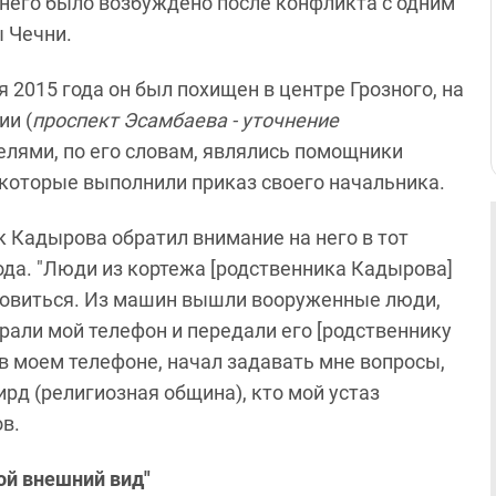
 него было возбуждено после конфликта с одним
 Чечни.
 2015 года он был похищен в центре Грозного, на
ии (
проспект Эсамбаева - уточнение
телями, по его словам, являлись помощники
 которые выполнили приказ своего начальника.
 Кадырова обратил внимание на него в тот
ода. "Люди из кортежа [родственника Кадырова]
ановиться. Из машин вышли вооруженные люди,
рали мой телефон и передали его [родственнику
 в моем телефоне, начал задавать мне вопросы,
ирд (религиозная община), кто мой устаз
ов.
ой внешний вид"