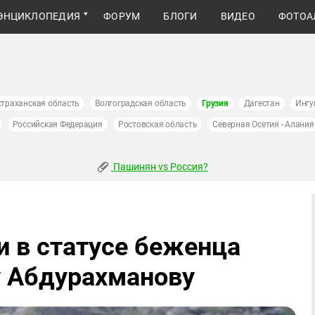
ЭНЦИКЛОПЕДИЯ
ФОРУМ
БЛОГИ
ВИДЕО
ФОТОА
страханская область
Волгоградская область
Грузия
Дагестан
Ингу
Российская Федерация
Ростовская область
Северная Осетия - Алания
Пашинян vs Россия?
и в статусе беженца
у Абдурахманову