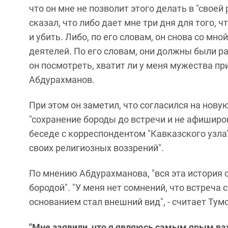
что он мне не позволит этого делать в "своей
сказал, что либо дает мне три дня для того, 
и убить. Либо, по его словам, он снова со мн
деятелей. По его словам, они должны были р
он посмотреть, хватит ли у меня мужества при
Абдурахманов.
При этом он заметил, что согласился на нову
"сохранение бороды до встречи и не афиширо
беседе с корреспондентом "Кавказского узла" 
своих религиозных воззрений".
По мнению Абдурахманова, "вся эта история 
бородой". "У меня нет сомнений, что встреча
основанием стал внешний вид", - считает Тум
"Мне заявили, что я являюсь самым ярым ва