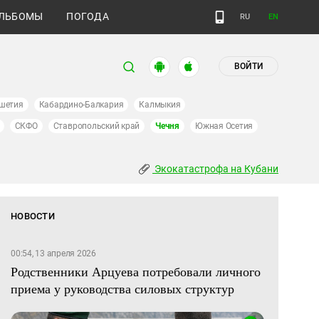
ЛЬБОМЫ
ПОГОДА
RU
EN
ВОЙТИ
шетия
Кабардино-Балкария
Калмыкия
СКФО
Ставропольский край
Чечня
Южная Осетия
Экокатастрофа на Кубани
НОВОСТИ
00:54, 13 апреля 2026
Родственники Арцуева потребовали личного
приема у руководства силовых структур