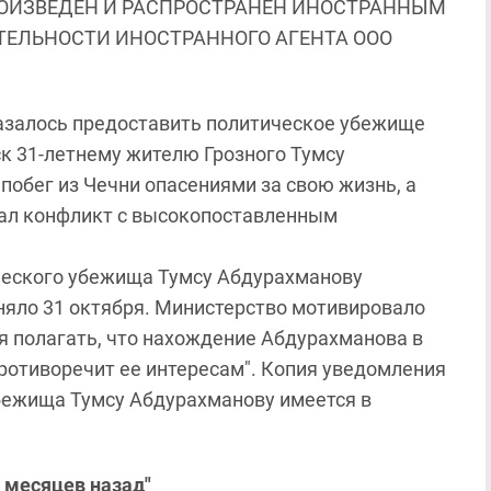
ОИЗВЕДЕН И РАСПРОСТРАНЕН ИНОСТРАННЫМ
ЯТЕЛЬНОСТИ ИНОСТРАННОГО АГЕНТА ООО
азалось предоставить политическое убежище
к 31-летнему жителю Грозного Тумсу
обег из Чечни опасениями за свою жизнь, а
вал конфликт с высокопоставленным
ческого убежища Тумсу Абдурахманову
няло 31 октября. Министерство мотивировало
ия полагать, что нахождение Абдурахманова в
противоречит ее интересам". Копия уведомления
убежища Тумсу Абдурахманову имеется в
 месяцев назад"