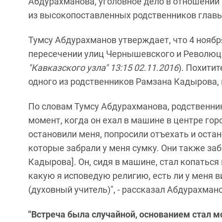
Абдурахманова, уголовное дело в отношении
из высокопоставленных родственников главы
Тумсу Абдурахманов утверждает, что 4 ноября
пересечении улиц Чернышевского и Революц
"Кавказского узла" 13:15 02.11.2016
). Похити
одного из родственников Рамзана Кадырова,
По словам Тумсу Абдурахманова, родственник
момент, когда он ехал в машине в центре гор
остановили меня, попросили отъехать и ост
которые забрали у меня сумку. Они также заб
Кадырова]. Он, сидя в машине, стал копаться
какую я исповедую религию, есть ли у меня в
(духовный учитель)", - рассказал Абдурахман
"Встреча была случайной, основанием стал м