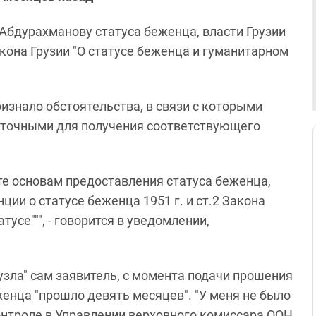
Абдурахманову статуса беженца, власти Грузии
Закона Грузии "О статусе беженца и гуманитарном
ризнало обстоятельства, в связи с которыми
аточными для получения соответствующего
те основам предоставления статуса беженца,
ции о статусе беженца 1951 г. и ст.2 Закона
тусе""", - говорится в уведомлении,
узла" сам заявитель, с момента подачи прошения
женца "прошло девять месяцев". "У меня не было
онтроле в Управлении верховного комиссара ООН