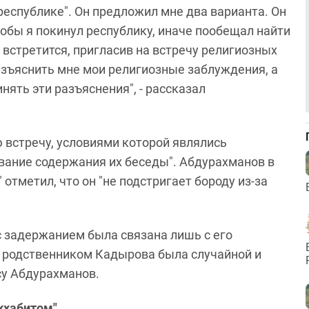
 республике". Он предложил мне два варианта. Он
чтобы я покинул республику, иначе пообещал найти
ой встретится, пригласив на встречу религиозных
азъяснить мне мои религиозные заблуждения, а
нять эти разъяснения", - рассказал
ю встречу, условиями которой являлись
вание содержания их беседы". Абдурахманов в
отметил, что он "не подстригает бороду из-за
с задержанием была связана лишь с его
 с родственником Кадырова была случайной и
су Абдурахманов.
ххабитом"