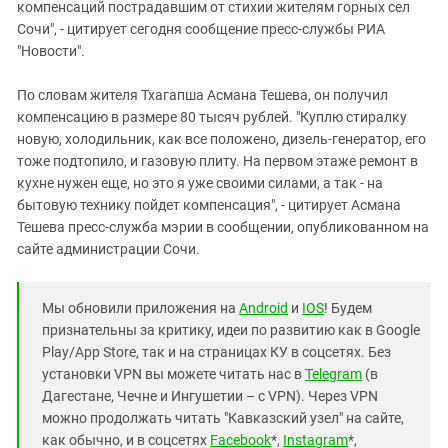
компенсаций пострадавшим от стихии жителям горных сел
Сочи", - цитирует сегодня сообщение пресс-службы РИА
"Новости".
По словам жителя Тхагапша Асмана Тешева, он получил
компенсацию в размере 80 тысяч рублей. "Куплю стиралку
новую, холодильник, как все положено, дизель-генератор, его
тоже подтопило, и газовую плиту. На первом этаже ремонт в
кухне нужен еще, но это я уже своими силами, а так - на
бытовую технику пойдет компенсация", - цитирует Асмана
Тешева пресс-служба мэрии в сообщении, опубликованном на
сайте администрации Сочи.
Мы обновили приложения на
Android
и
IOS
! Будем
признательны за критику, идеи по развитию как в Google
Play/App Store, так и на страницах КУ в соцсетях. Без
установки VPN вы можете читать нас в
Telegram
(в
Дагестане, Чечне и Ингушетии – с VPN). Через VPN
можно продолжать читать "Кавказский узел" на сайте,
как обычно, и в соцсетях
Facebook
*,
Instagram
*,