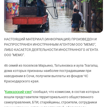
ЗАСТАВЛЯЕТ
Дагестан
КАВКАЗ ЗА ПАЛЕСТИНУ
Ингушетия
ИНАКОМЫСЛИЕ В ЧЕЧНЕ
Кабардино-Балкария
ПРЕСЛЕДОВАНИЕ АКТИВИСТОВ
МОБИЛИЗАЦИЯ И ПРОТЕСТЫ
Калмыкия
Карачаево-Черкесия
НАСТОЯЩИЙ МАТЕРИАЛ (ИНФОРМАЦИЯ) ПРОИЗВЕДЕН И
Краснодарский край
РАСПРОСТРАНЕН ИНОСТРАННЫМ АГЕНТОМ ООО "МЕМО",
Нагорный Карабах
ЛИБО КАСАЕТСЯ ДЕЯТЕЛЬНОСТИ ИНОСТРАННОГО АГЕНТА
ООО "МЕМО".
Российская Федерация
Ростовская область
46 семей из поселков Марьино, Татьяновка и аула Тхагапш,
дома которых признаны наиболее пострадавшими при
Северная Осетия - Алания
наводнении в Сочи, получили выплаты из фондов ЧС
СКФО
Краснодарского края.
Ставропольский край
"
Кавказский узел
" сообщал, что комиссии, в состав которых
Чечня
вошли представители территориального общественного
Южная Осетия
самоуправления, БТИ, старейшины, строители, сотрудники