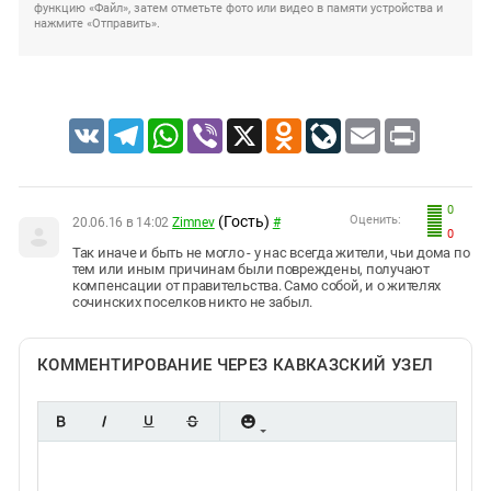
функцию «Файл», затем отметьте фото или видео в памяти устройства и
нажмите «Отправить».
VK
Telegram
WhatsApp
Viber
X
Odnoklassniki
LiveJournal
Email
Print
0
(Гость)
Оценить:
20.06.16 в 14:02
Zimnev
#
0
Так иначе и быть не могло - у нас всегда жители, чьи дома по
тем или иным причинам были повреждены, получают
компенсации от правительства. Само собой, и о жителях
сочинских поселков никто не забыл.
КОММЕНТИРОВАНИЕ ЧЕРЕЗ КАВКАЗСКИЙ УЗЕЛ