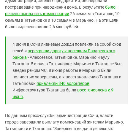
администрации, сетевых предприятий, обследовали
Южный Кавказ
пострадавшие при наводнении дома. В результате
было
ЮФО
решено выплатить компенсации
26 семьям в Тхагапше, 10
семьям в Татьяновке и 10 семьям в Марьино. На эти цели
было выделено около 2,6 млн рублей.
4 июня в Сочи ливневые дожди повлекли за собой сход
селей и
перекрыли дорогу к поселкам Лазаревского
района
- Алексеевке, Татьяновке, Марьино и аулу
Тхагапш. 5 июня в Татьяновке, Марьино и Тхагапше был
введен режим ЧС. 8 июня работы в Марьино были
полностью завершены, а к восстановлению Тхагапша и
Татьяновки
привлекли 340 волонтеров
.
Инфраструктура Тхагапша была
восстановлена к 9
июня
.
По данным пресс-службы администрации Сочи, власти
города завершили выплату компенсаций жителям Марьино,
Татьяновки и Тхагапша. "Завершена выдача денежных