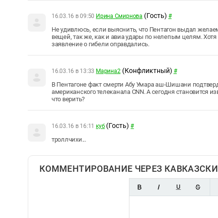
(Гость)
16.03.16 в 09:50
Ирина Смирнова
#
Не удивлюсь, если выяснить, что Пентагон выдал желаем
вещей, так же, как и авиа удары по нелепым целям. Хотя 
заявление о гибели оправдались.
(Конфликтный)
16.03.16 в 13:33
Марина2
#
В Пентагоне факт смерти Абу Умара аш-Шишани подтвер
американского телеканала CNN. А сегодня становится изв
что верить?
(Гость)
16.03.16 в 16:11
куб
#
троллчихи...
КОММЕНТИРОВАНИЕ ЧЕРЕЗ КАВКАЗСКИ