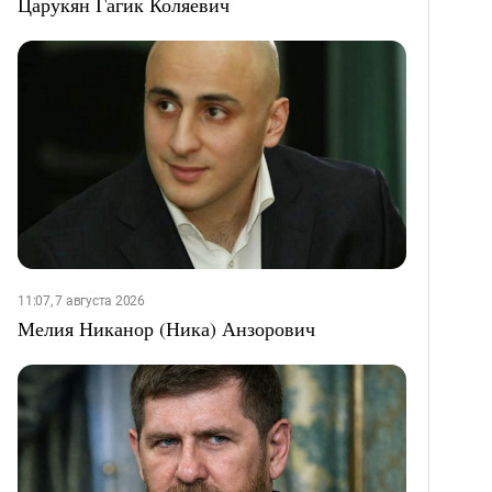
Царукян Гагик Коляевич
11:07, 7 августа 2026
Мелия Никанор (Ника) Анзорович