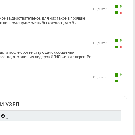
0
Оценить:
0
ое за действительное, для них такое в порядке
в данном случае очень бы хотелось, что бы
0
Оценить:
0
дили после соответствующего сообщения
естно, что один из лидеров ИГИЛ жив и здоров. Во
0
Оценить:
1
Й УЗЕЛ