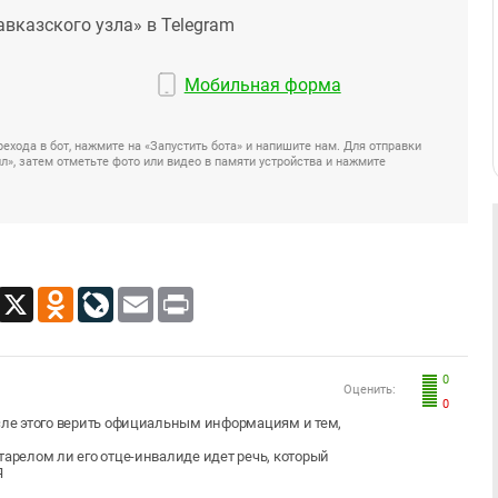
авказского узла» в Telegram
Мобильная форма
ехода в бот, нажмите на «Запустить бота» и напишите нам. Для отправки
», затем отметьте фото или видео в памяти устройства и нажмите
App
Viber
X
Odnoklassniki
LiveJournal
Email
Print
0
Оценить:
0
осле этого верить официальным информациям и тем,
тарелом ли его отце-инвалиде идет речь, который
Я