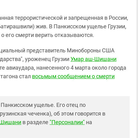
анная террористической и запрещенная в России,
Батирашвили) жив. В Панкисском ущелье Грузии,
 о его смерти верить отказываются.
фициальный представитель Минобороны США
ударства", уроженец Грузии
Умар аш-Шишани
те авиаудара, нанесенного 4 марта около города
нтагона стал
восьмым сообщением о смерти
 Панкисском ущелье. Его отец по
рузинская чеченка), об этом говорится в
-Шишани
в разделе
"Персоналии"
на