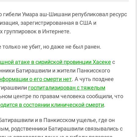
о гибели Умара аш-Шишани републиковал ресурс
анизация, зарегистрированная в США и
 группировок в Интернете.
только не убит, но даже не был ранен.
шной атаке в сирийской провинции Хасеке
с
нники Батирашвили и жители Панкисского
формации о его смерти нет
. А чуть позднее
атирашвили
госпитализирован с тяжелым
ьном центре по правам человека сообщили, что
одится в состоянии клинической смерти
.
Батирашвили и в Панкисском ущелье, где он
ным, родственники Батирашвили связывались с