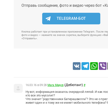
Отправь сообщение, фото и видео через бот «К
TELEGRAM-БОТ
Кнопка работает при установленном приложении Telegram. После пер
фото и видео — нажмите на значок скрепки, выберите функцию «Файл
«Отправить».
VK
Telegram
Whats
(Дебютант)
16.03.16 в 09:28
Мага Медов
#
Ну вот, информация оказалсь очередной ляпой. И как п
кто все это мусолит?
Что значит "родственники Батирашвилли"? Это не о прес
живет один и к тому же не имеет мобильного телефона? 