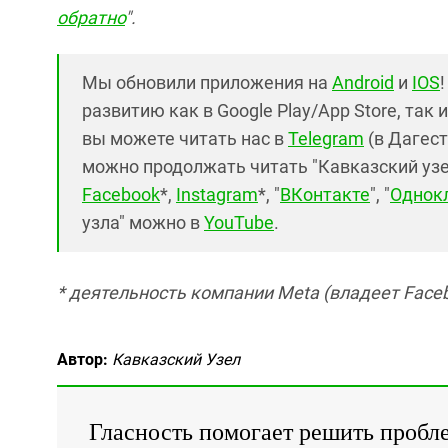
обратно
".
Мы обновили приложения на
Android
и
IOS
развитию как в Google Play/App Store, так 
вы можете читать нас в
Telegram
(в Дагест
можно продолжать читать "Кавказский узел"
Facebook
*,
Instagram
*, "
ВКонтакте
", "
Однок
узла" можно в
YouTube
.
* деятельность компании Meta (владеет Faceb
Автор:
Кавказский Узел
Гласность помогает решить пробл