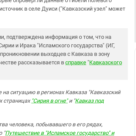
орые опровергли данные о гибели полевого
источник в селе Дуиси ("Кавказский узел" может
и, подтверждена информация о том, что на
ирии и Ирака "Исламского государства" (ИГ,
 проникновении выходцев с Кавказа в зону
честве рассказывается в
справке
"
Кавказского
 на ситуацию в регионах Кавказа "Кавказский
их страницах
"Сирия в огне"
и "
Кавказ под
ва человека, побывавшего в его рядах,
 "
Путешествие в "Исламское государство" и