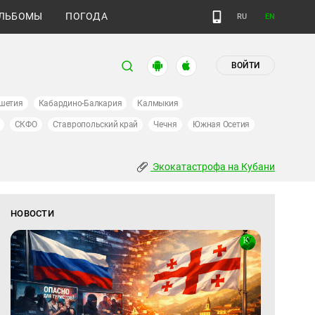
ЛЬБОМЫ
ПОГОДА
RU
EN
ВОЙТИ
шетия
Кабардино-Балкария
Калмыкия
СКФО
Ставропольский край
Чечня
Южная Осетия
Экокатастрофа на Кубани
НОВОСТИ