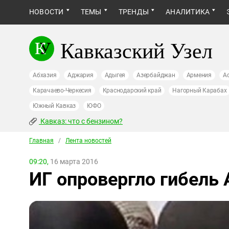
НОВОСТИ
ТЕМЫ
ТРЕНДЫ
АНАЛИТИКА
Кавказский Узел
Абхазия
Аджария
Адыгея
Азербайджан
Армения
А
Карачаево-Черкесия
Краснодарский край
Нагорный Карабах
Южный Кавказ
ЮФО
Кавказ: что с бензином?
Главная
/
Лента новостей
09:20,
16 марта 2016
ИГ опровергло гибель