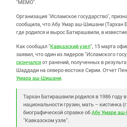
"МЕМО".
Организация "Исламское государство", призн
сообщила, что Абу Умар аш-Шишани (Тархан 
где родился и вырос Батирашвили, в известие
Как сообщал "
Кавказский узел
", 15 марта о
заявил, что один из лидеров "Исламского гос
скончался
от ранений, полученных в результа
Шаддади на северо-востоке Сирии. Отчет Пе
Умара аш-Шишани
.
Тархан Батирашвили родился в 1986 году в
национальности грузин, мать – кистинка (г
биографической справке об
Абу Умаре аш
"Кавказском узле".