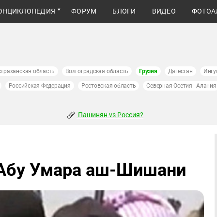
ЭНЦИКЛОПЕДИЯ
ФОРУМ
БЛОГИ
ВИДЕО
ФОТОА
страханская область
Волгоградская область
Грузия
Дагестан
Ингу
Российская Федерация
Ростовская область
Северная Осетия - Алания
Пашинян vs Россия?
 Абу Умара аш-Шишани