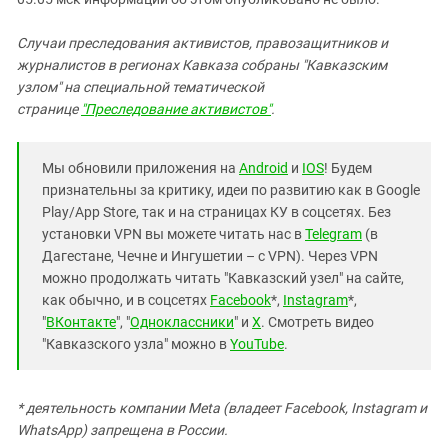
Случаи преследования активистов, правозащитников и
журналистов в регионах Кавказа собраны "Кавказским
узлом" на специальной тематической
странице
"Преследование активистов"
.
Мы обновили приложения на
Android
и
IOS
! Будем
признательны за критику, идеи по развитию как в Google
Play/App Store, так и на страницах КУ в соцсетях. Без
установки VPN вы можете читать нас в
Telegram
(в
Дагестане, Чечне и Ингушетии – с VPN). Через VPN
можно продолжать читать "Кавказский узел" на сайте,
как обычно, и в соцсетях
Facebook
*,
Instagram
*,
"
ВКонтакте
", "
Одноклассники
" и
X
. Смотреть видео
"Кавказского узла" можно в
YouTube
.
* деятельность компании Meta (владеет Facebook, Instagram и
WhatsApp) запрещена в России.