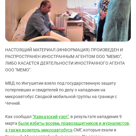
ЗАСТАВЛЯЕТ
Дагестан
КАВКАЗ ЗА ПАЛЕСТИНУ
Ингушетия
ИНАКОМЫСЛИЕ В ЧЕЧНЕ
Кабардино-Балкария
ПРЕСЛЕДОВАНИЕ АКТИВИСТОВ
МОБИЛИЗАЦИЯ И ПРОТЕСТЫ
Калмыкия
Карачаево-Черкесия
НАСТОЯЩИЙ МАТЕРИАЛ (ИНФОРМАЦИЯ) ПРОИЗВЕДЕН И
Краснодарский край
РАСПРОСТРАНЕН ИНОСТРАННЫМ АГЕНТОМ ООО "МЕМО",
Нагорный Карабах
ЛИБО КАСАЕТСЯ ДЕЯТЕЛЬНОСТИ ИНОСТРАННОГО АГЕНТА
ООО "МЕМО".
Российская Федерация
Ростовская область
МВД по Ингушетии взяло под государственную защиту
потерпевших и свидетелей по делу о нападении на
Северная Осетия - Алания
микроавтобус Сводной мобильной группы на границе с
СКФО
Чечней.
Ставропольский край
Как сообщал
"Кавказский узел"
, в результате нападения 9
Чечня
марта
были избиты восемь правозащитников и журналистов,
Южная Осетия
а также водитель микроавтобуса
СМГ, которые ехали в