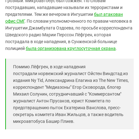
Грозный. Микроавтобус был сожжен. По словам
Южный Кавказ
пострадавших, нападавшие называли их террористами и
ЮФО
предателями. Тем же вечером в Ингушетии
был атакован
офис СМГ
. По словам уполномоченного по правам человека в
Ингушетии Джамбулата Оздоева, по просьбе корреспондента
Шведского радио Марии Перссон Лёфгрен, которая
пострадала в ходе нападения, в Сунженской больнице
полицией
была организована круглосуточная охрана
.
Помимо Лёфгрен, в ходе нападения
пострадали норвежский журналист Ойстен Виндстад из
издания Ny Tid, Александрина Елагина из The New Times,
корреспондент "Медиазоны" Егор Сковорода, блогер
Михаил Солунин, сотрудничавший с "Коммерсантом"
журналист Антон Прусаков, юрист Комитета по
предотвращению пыток Екатерина Ванслова, пресс-
секретарь комитета Иван Жильцов, а также водитель
микроавтобуса Башир Плиев.