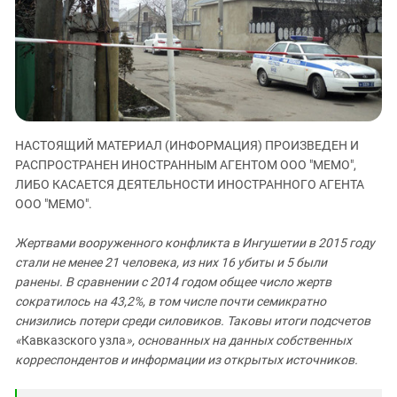
ЗАСТАВЛЯЕТ
Дагестан
КАВКАЗ ЗА ПАЛЕСТИНУ
Ингушетия
ИНАКОМЫСЛИЕ В ЧЕЧНЕ
Кабардино-Балкария
ПРЕСЛЕДОВАНИЕ АКТИВИСТОВ
МОБИЛИЗАЦИЯ И ПРОТЕСТЫ
Калмыкия
Карачаево-Черкесия
НАСТОЯЩИЙ МАТЕРИАЛ (ИНФОРМАЦИЯ) ПРОИЗВЕДЕН И
Краснодарский край
РАСПРОСТРАНЕН ИНОСТРАННЫМ АГЕНТОМ ООО "МЕМО",
Нагорный Карабах
ЛИБО КАСАЕТСЯ ДЕЯТЕЛЬНОСТИ ИНОСТРАННОГО АГЕНТА
ООО "МЕМО".
Российская Федерация
Ростовская область
Жертвами вооруженного конфликта в Ингушетии в 2015 году
стали не менее 21 человека, из них 16 убиты и 5 были
Северная Осетия - Алания
ранены.
В сравнении с 2014 годом общее число жертв
СКФО
сократилось на 43,2%, в том числе почти семикратно
Ставропольский край
снизились потери среди силовиков. Таковы итоги подсчетов
«
Кавказского узла
», основанных на данных собственных
Чечня
корреспондентов и информации из открытых источников.
Южная Осетия