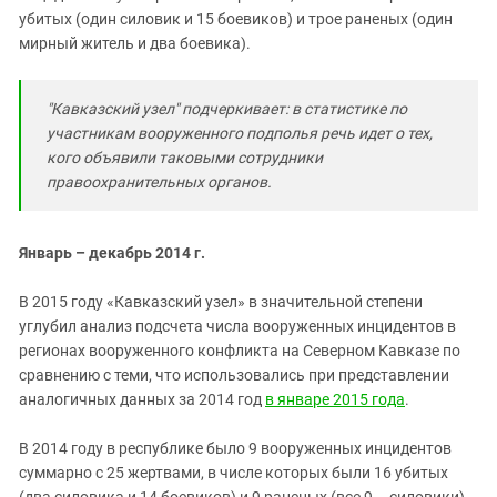
убитых (один силовик и 15 боевиков) и трое раненых (один
мирный житель и два боевика).
"Кавказский узел" подчеркивает: в статистике по
участникам вооруженного подполья речь идет о тех,
кого объявили таковыми сотрудники
правоохранительных органов.
Январь – декабрь 2014 г.
В 2015 году «Кавказский узел» в значительной степени
углубил анализ подсчета числа вооруженных инцидентов в
регионах вооруженного конфликта на Северном Кавказе по
сравнению с теми, что использовались при представлении
аналогичных данных за 2014 год
в январе 2015 года
.
В 2014 году в республике было 9 вооруженных инцидентов
суммарно с 25 жертвами, в числе которых были 16 убитых
(два силовика и 14 боевиков) и 9 раненых (все 9 – силовики).