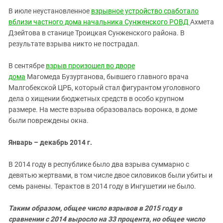
В июле неустановленное
взрывное устройство сработало
вблизи частного дома начальника Сунженского РОВД
Ахмета
Дзейтова в станице Троицкая Сунженского района. В
результате взрыва никто не пострадал.
В сентябре
взрыв произошел во дворе
дома
Магомеда Бузуртанова, бывшего главного врача
Малгобекской ЦРБ, который стал фигурантом уголовного
дела о хищении бюджетных средств в особо крупном
размере. На месте взрыва образовалась воронка, в доме
были повреждены окна.
Январь – декабрь 2014 г.
В 2014 году в республике было два взрыва суммарно с
девятью жертвами, в том числе двое силовиков были убиты и
семь ранены. Терактов в 2014 году в Ингушетии не было.
Таким образом, общее число взрывов в 2015 году в
сравнении с 2014 выросло на 33 процента, но общее число