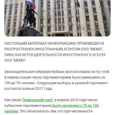
ЗАСТАВЛЯЕТ
Дагестан
КАВКАЗ ЗА ПАЛЕСТИНУ
Ингушетия
ИНАКОМЫСЛИЕ В ЧЕЧНЕ
Кабардино-Балкария
ПРЕСЛЕДОВАНИЕ АКТИВИСТОВ
МОБИЛИЗАЦИЯ И ПРОТЕСТЫ
Калмыкия
Карачаево-Черкесия
НАСТОЯЩИЙ МАТЕРИАЛ (ИНФОРМАЦИЯ) ПРОИЗВЕДЕН И
Краснодарский край
РАСПРОСТРАНЕН ИНОСТРАННЫМ АГЕНТОМ ООО "МЕМО",
Нагорный Карабах
ЛИБО КАСАЕТСЯ ДЕЯТЕЛЬНОСТИ ИНОСТРАННОГО АГЕНТА
Российская Федерация
ООО "МЕМО".
Ростовская область
Законодательное собрание Кубани проголосовало за то, чтоб
Северная Осетия - Алания
в новом созыве число парламентариев было уменьшено со
100 до 70 человек. Следующие выборы в краевой парламент
СКФО
состоятся осенью 2017 года.
Ставропольский край
Чечня
Как писал
"Кавказский узел"
, в апреле 2012 года число
кубанских парламентариев
было увеличено с 70 до 100
Южная Осетия
человек
. Это объяснялось тем, что при численности