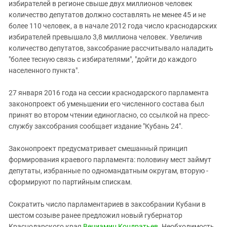
Южный Кавказ
избирателей в регионе свыше двух миллионов человек
количество депутатов должно составлять не менее 45 и не
ЮФО
более 110 человек, а в начале 2012 года число краснодарских
избирателей превышало 3,8 миллиона человек. Увеличив
количество депутатов, заксобрание рассчитывало наладить
"более тесную связь с избирателями", "дойти до каждого
населенного пункта".
27 января 2016 года на сессии краснодарского парламента
законопроект об уменьшении его численного состава был
принят во втором чтении единогласно, со ссылкой на пресс-
службу заксобрания сообщает издание "Кубань 24".
Законопроект предусматривает смешанный принцип
формирования краевого парламента: половину мест займут
депутаты, избранные по одномандатным округам, вторую -
сформируют по партийным спискам.
Сократить число парламентариев в заксобрании Кубани в
шестом созыве ранее предложил новый губернатор
Краснодарского края
Вениамин Кондратьев
. Необходимость