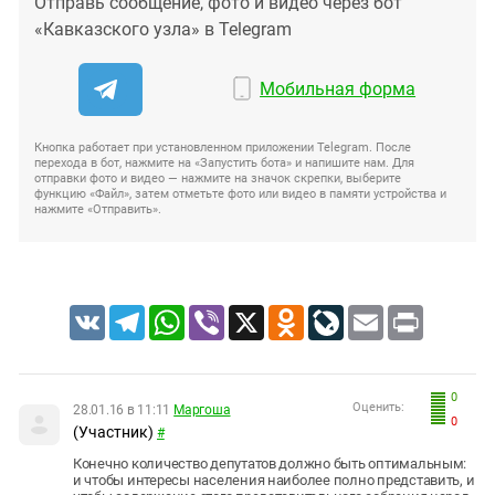
Отправь сообщение, фото и видео через бот
«Кавказского узла» в Telegram
Мобильная форма
Кнопка работает при установленном приложении Telegram. После
перехода в бот, нажмите на «Запустить бота» и напишите нам. Для
отправки фото и видео — нажмите на значок скрепки, выберите
функцию «Файл», затем отметьте фото или видео в памяти устройства и
нажмите «Отправить».
VK
Telegram
WhatsApp
Viber
X
Odnoklassniki
LiveJournal
Email
Print
0
Оценить:
28.01.16 в 11:11
Маргоша
0
(Участник)
#
Конечно количество депутатов должно быть оптимальным:
и чтобы интересы населения наиболее полно представить, и