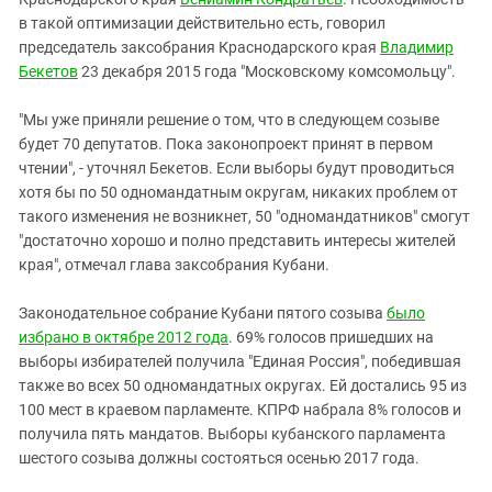
в такой оптимизации действительно есть, говорил
председатель заксобрания Краснодарского края
Владимир
Бекетов
23 декабря 2015 года "Московскому комсомольцу".
"Мы уже приняли решение о том, что в следующем созыве
будет 70 депутатов. Пока законопроект принят в первом
чтении", - уточнял Бекетов. Если выборы будут проводиться
хотя бы по 50 одномандатным округам, никаких проблем от
такого изменения не возникнет, 50 "одномандатников" смогут
"достаточно хорошо и полно представить интересы жителей
края", отмечал глава заксобрания Кубани.
Законодательное собрание Кубани пятого созыва
было
избрано в октябре 2012 года
. 69% голосов пришедших на
выборы избирателей получила "Единая Россия", победившая
также во всех 50 одномандатных округах. Ей достались 95 из
100 мест в краевом парламенте. КПРФ набрала 8% голосов и
получила пять мандатов. Выборы кубанского парламента
шестого созыва должны состояться осенью 2017 года.