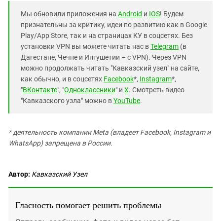
Мы обновили приложения на
Android
и
IOS
! Будем
признательны за критику, идеи по развитию как в Google
Play/App Store, так и на страницах КУ в соцсетях. Без
установки VPN вы можете читать нас в
Telegram
(в
Дагестане, Чечне и Ингушетии – с VPN). Через VPN
можно продолжать читать "Кавказский узел" на сайте,
как обычно, и в соцсетях
Facebook
*,
Instagram
*,
"
ВКонтакте
", "
Одноклассники
" и
X
. Смотреть видео
"Кавказского узла" можно в
YouTube
.
* деятельность компании Meta (владеет Facebook, Instagram и
WhatsApp) запрещена в России.
Автор:
Кавказский Узел
Гласность помогает решить проблемы