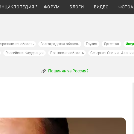
ЭНЦИКЛОПЕДИЯ
ФОРУМ
БЛОГИ
ВИДЕО
ФОТОА
страханская область
Волгоградская область
Грузия
Дагестан
Ингу
Российская Федерация
Ростовская область
Северная Осетия - Алания
Пашинян vs Россия?