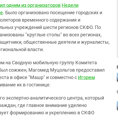
ил одним из организаторов
Недели
зе
. Было организовано посещение городских и
золяторов временного содержания и
ельных учреждений шести регионов СКФО. По
низованы "круглые столы" во всех регионах,
защитники, общественные деятели и журналисты,
егиональной власти.
ном на Сводную мобильную группу Комитета
с был сожжен, Магомед Муцольгов предоставил
ста в офисе "Машр" и совместно с
Игорем
ивание их в гостинице.
о экспертно-аналитического центра, который
раждан, где главное внимание уделено
твует формированию и укреплению в СКФО