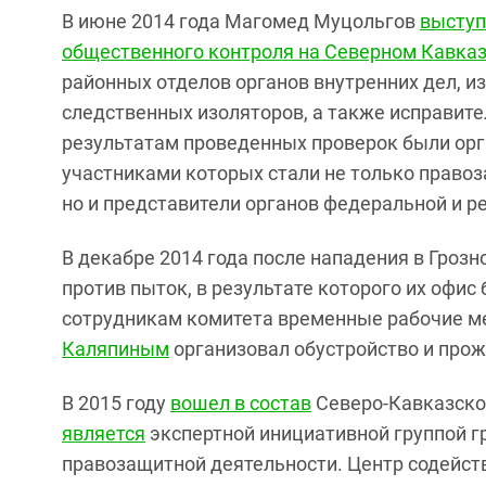
В июне 2014 года Магомед Муцольгов
выступ
общественного контроля на Северном Кавка
районных отделов органов внутренних дел, и
следственных изоляторов, а также исправит
результатам проведенных проверок были орга
участниками которых стали не только право
но и представители органов федеральной и р
В декабре 2014 года после нападения в Гроз
против пыток, в результате которого их офи
сотрудникам комитета временные рабочие ме
Каляпиным
организовал обустройство и прож
В 2015 году
вошел в состав
Северо-Кавказског
является
экспертной инициативной группой г
правозащитной деятельности. Центр содейс