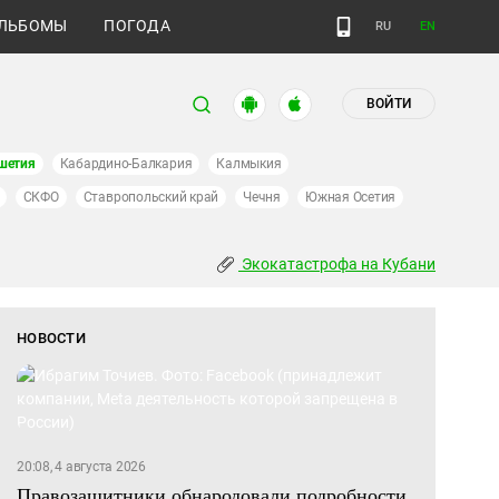
ЛЬБОМЫ
ПОГОДА
RU
EN
ВОЙТИ
шетия
Кабардино-Балкария
Калмыкия
СКФО
Ставропольский край
Чечня
Южная Осетия
Экокатастрофа на Кубани
НОВОСТИ
20:08, 4 августа 2026
Правозащитники обнародовали подробности