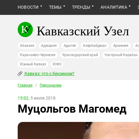
НОВОСТИ
ТЕМЫ
ТРЕНДЫ
АНАЛИТИКА
Кавказский Узел
Абхазия
Аджария
Адыгея
Азербайджан
Армения
А
Карачаево-Черкесия
Краснодарский край
Нагорный Карабах
Южный Кавказ
ЮФО
Кавказ: что с бензином?
Главная
/
Персоналии
15:02,
5 июля 2018
Муцольгов Магомед