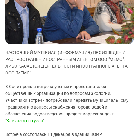
ЗАСТАВЛЯЕТ
Дагестан
КАВКАЗ ЗА ПАЛЕСТИНУ
Ингушетия
ИНАКОМЫСЛИЕ В ЧЕЧНЕ
Кабардино-Балкария
ПРЕСЛЕДОВАНИЕ АКТИВИСТОВ
МОБИЛИЗАЦИЯ И ПРОТЕСТЫ
Калмыкия
Карачаево-Черкесия
НАСТОЯЩИЙ МАТЕРИАЛ (ИНФОРМАЦИЯ) ПРОИЗВЕДЕН И
Краснодарский край
РАСПРОСТРАНЕН ИНОСТРАННЫМ АГЕНТОМ ООО "МЕМО",
Нагорный Карабах
ЛИБО КАСАЕТСЯ ДЕЯТЕЛЬНОСТИ ИНОСТРАННОГО АГЕНТА
Российская Федерация
ООО "МЕМО".
Ростовская область
В Сочи прошла встреча ученых и представителей
Северная Осетия - Алания
общественных организаций по вопросам экологии.
Участники встречи потребовали передать муниципальному
СКФО
предприятию вопросы снабжения города водой и
Ставропольский край
обеспечения водоотведения, предает корреспондент
Чечня
"
Кавказского узла
".
Южная Осетия
Встреча состоялась 11 декабря в здании ВОИР