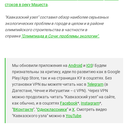
стоков в реку Мацеста
.
"Кавказский узел"
составил обзор наиболее серьезных
экологических проблем
в городе в целом и в районе
олимпийского строительства в частности в
справке
"Олимпиада в Сочи: проблемы экологии".
Мы обновили приложения на
Android
и
IOS
! Будем
признательны за критику, идеи по развитию как в Google
Play/App Store, так и на страницах КУ в соцсетях. Без
установки VPN вы можете читать нас в
Telegram
(в
Дагестане, Чечне и Ингушетии – с VPN). Через VPN
можно продолжать читать "Кавказский узел" на сайте,
как обычно, и в соцсетях
Facebook
*,
Instagram
*,
"
ВКонтакте
", "
Одноклассники
" и
X
. Смотреть видео
"Кавказского узла" можно в
YouTube
.