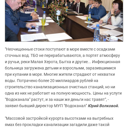
"Неочищенные стоки поступают в море вместе с осадками
сточных вод. ТБО не перерабатываются, а портят атмосферу
и ручьи, реки Малая Херота, Бытха и другие... Инфекционная
больница загружена детьми и взрослыми, заразившимися
при купании в море. Многие жители страдают от нехватки
воды. Потрачено более 20 миллиардов рублей на
строительство канализационных очистных станций, но ни
одна из них не работает на полную мощность. Цены на услуги
"Водоканала" растут, и за наши же деньги нас травят", -
заявил бывший директор МУП "Водоканал"
Юрий Волковой.
"Массовой застройкой курорта высотками на выгребных
ямах без прокладки канализации загадили даже такой