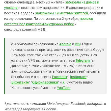
словам очевидцев, местных жителей
забирали из домов и
увозили
в неизвестном направлении. В ходе спецоперации в
поселке Нардаран
задержаны 19 местных жителей
, сообщили
их односельчане. По состоянию на 2 декабря,
поселок
остается под контролем внутренних войск
и
спецподразделений МВД.
Мы обновили приложения на
Android
и
IOS
! Будем
признательны за критику, идеи по развитию как в Google
Play/App Store, так и на страницах КУ в соцсетях. Без
установки VPN вы можете читать нас в
Telegram
(в
Дагестане, Чечне и Ингушетии – с VPN). Через VPN
можно продолжать читать "Кавказский узел" на сайте,
как обычно, и в соцсетях
Facebook
*,
Instagram
*,
"
ВКонтакте
", "
Одноклассники
" и
X
. Смотреть видео
"Кавказского узла" можно в
YouTube
.
* деятельность компании Meta (владеет Facebook, Instagram и
WhatsApp) запрещена в России.