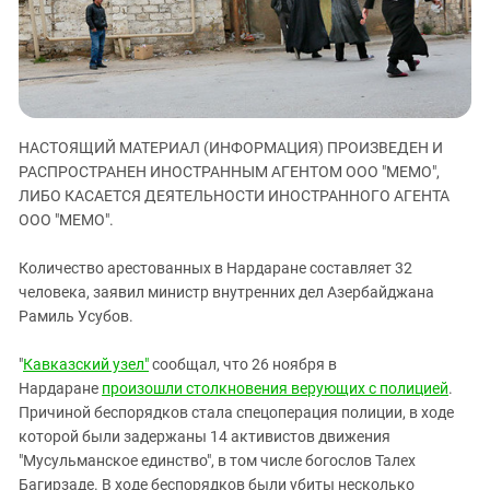
ЗАСТАВЛЯЕТ
Дагестан
КАВКАЗ ЗА ПАЛЕСТИНУ
Ингушетия
ИНАКОМЫСЛИЕ В ЧЕЧНЕ
Кабардино-Балкария
ПРЕСЛЕДОВАНИЕ АКТИВИСТОВ
МОБИЛИЗАЦИЯ И ПРОТЕСТЫ
Калмыкия
НАСТОЯЩИЙ МАТЕРИАЛ (ИНФОРМАЦИЯ) ПРОИЗВЕДЕН И
Карачаево-Черкесия
РАСПРОСТРАНЕН ИНОСТРАННЫМ АГЕНТОМ ООО "МЕМО",
Краснодарский край
ЛИБО КАСАЕТСЯ ДЕЯТЕЛЬНОСТИ ИНОСТРАННОГО АГЕНТА
ООО "МЕМО".
Нагорный Карабах
Российская Федерация
Количество арестованных в Нардаране составляет 32
Ростовская область
человека, заявил министр внутренних дел Азербайджана
Рамиль Усубов.
Северная Осетия - Алания
СКФО
"
Кавказский узел"
сообщал, что 26 ноября в
Нардаране
произошли столкновения верующих с полицией
.
Ставропольский край
Причиной беспорядков стала спецоперация полиции, в ходе
Чечня
которой были задержаны 14 активистов движения
Южная Осетия
"Мусульманское единство", в том числе богослов Талех
Багирзаде. В ходе беспорядков были убиты несколько