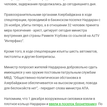
Южный Кавказ
человек, задержания продолжались до сегодняшнего дня.
ЮФО
Правоохранительными органами Азербайджана в ходе
спецоперации, проводимой в бакинском поселке Нардаран с
26 ноября, убиты пятеро, а в отношении 32 человек принята
мера пресечения - арест, цитирует сегодня министра
внутренних дел страны Рамиля Усубова со ссылкой на AzTV
"Интерфакс".
Кроме того, в ходе спецоперации изъяты шесть автоматов,
пистолеты и другие боеприпасы.
Министр попросил жителей Нардарана добровольно сдать
имеющееся у них оружие постовым патрульным службам
МВД. "Общественно-политическая обстановка в
Азербайджане обеспечивается на высоком уровне, повода
для беспокойств нет", - передает слова министра АПА.
Напомним, что 1 декабря вооруженные силовики взяли в
плотное кольцо Нардаран и
ввели в поселок бронетехнику
. По