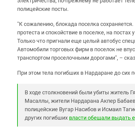
электричества, по-прежнему не работает тел
полицейские посты.
"К сожалению, блокада поселка сохраняется.
протеста и спокойствие в поселке, на постах
Только что пригнали еще целый автобус спец
Автомобили торговых фирм в поселок не впу
транспортом проселочными дорогами", – ска
При этом тела погибших в Нардаране до сих 
В ходе столкновений были убиты житель Г
Масаллы, жители Нардарана Акпер Бабаев
полицейские Вугар Насибов и Исмаил Таги
других погибших
власти обещали выдать е