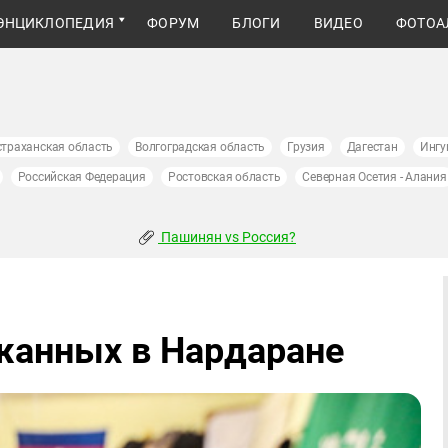
ЭНЦИКЛОПЕДИЯ
ФОРУМ
БЛОГИ
ВИДЕО
ФОТОА
страханская область
Волгоградская область
Грузия
Дагестан
Ингу
Российская Федерация
Ростовская область
Северная Осетия - Алания
Пашинян vs Россия?
жанных в Нардаране