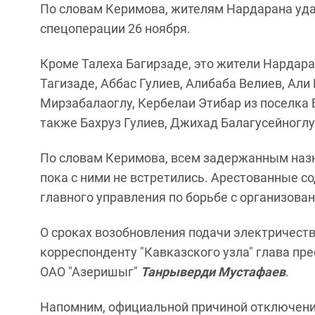
По словам Керимова, жителям Нардарана уда
спецоперации 26 ноября.
Кроме Талеха Багирзаде, это жители Нардара
Тагизаде, Аббас Гулиев, Алибаба Велиев, Ал
Мирзабалаоглу, Кербелаи Этибар из поселка 
также Бахруз Гулиев, Джихад Балагусейноглу
По словам Керимова, всем задержанным наз
пока с ними не встретились. Арестованные с
главного управления по борьбе с организов
О сроках возобновления подачи электричеств
корреспонденту "Кавказского узла" глава п
ОАО "Азеришыг"
Танрыверди Мустафаев
.
Напомним, официальной причиной отключени