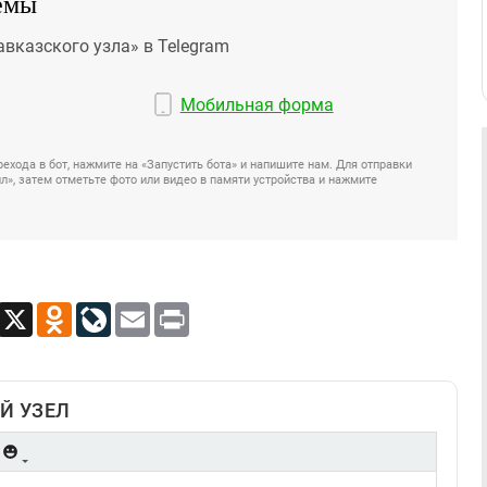
емы
авказского узла» в Telegram
Мобильная форма
ехода в бот, нажмите на «Запустить бота» и напишите нам. Для отправки
», затем отметьте фото или видео в памяти устройства и нажмите
App
Viber
X
Odnoklassniki
LiveJournal
Email
Print
Й УЗЕЛ