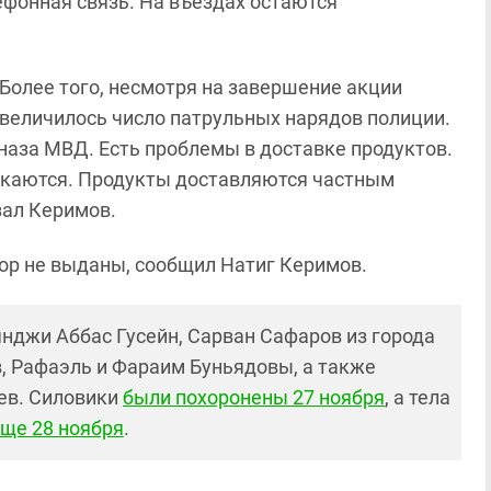
ефонная связь. На въездах остаются
 Более того, несмотря на завершение акции
 увеличилось число патрульных нарядов полиции.
наза МВД. Есть проблемы в доставке продуктов.
скаются. Продукты доставляются частным
зал Керимов.
пор не выданы, сообщил Натиг Керимов.
янджи Аббас Гусейн, Сарван Сафаров из города
, Рафаэль и Фараим Буньядовы, а также
ев. Силовики
были похоронены 27 ноября
, а тела
ще 28 ноября
.