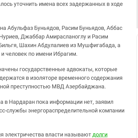
лось уточнить имена всех задержанных в ходе
на Абульфаз Буньядов, Расим Буньядов, Аббас
и Нуриев, Джаббар Амирасланоглу и Расим
Бильгя, Шахин Абдулалиев из Мушфигабада, а
 и человек по имени Ибрагим.
начены государственные адвокаты, которые
одержатся в изоляторе временного содержания
анной преступностью МВД Азербайджана.
а в Нардаран пока информации нет, заявил
ресс-службы энергораспределительной компании
я электричества власти называют
долги