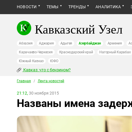
НОВОСТИ
ТЕМЫ
ТРЕНДЫ
АНАЛИТИКА
Кавказский Узел
Абхазия
Аджария
Адыгея
Азербайджан
Армения
А
Карачаево-Черкесия
Краснодарский край
Нагорный Карабах
Южный Кавказ
ЮФО
Кавказ: что с бензином?
Главная
/
Лента новостей
21:12,
30 ноября 2015
Названы имена задер