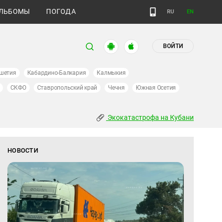
ЛЬБОМЫ
ПОГОДА
RU
EN
ВОЙТИ
шетия
Кабардино-Балкария
Калмыкия
СКФО
Ставропольский край
Чечня
Южная Осетия
Экокатастрофа на Кубани
НОВОСТИ