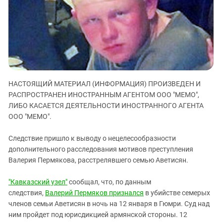
ЗАСТАВЛЯЕТ
Дагестан
КАВКАЗ ЗА ПАЛЕСТИНУ
Ингушетия
ИНАКОМЫСЛИЕ В ЧЕЧНЕ
Кабардино-Балкария
ПРЕСЛЕДОВАНИЕ АКТИВИСТОВ
МОБИЛИЗАЦИЯ И ПРОТЕСТЫ
Калмыкия
Карачаево-Черкесия
НАСТОЯЩИЙ МАТЕРИАЛ (ИНФОРМАЦИЯ) ПРОИЗВЕДЕН И
Краснодарский край
РАСПРОСТРАНЕН ИНОСТРАННЫМ АГЕНТОМ ООО "МЕМО",
Нагорный Карабах
ЛИБО КАСАЕТСЯ ДЕЯТЕЛЬНОСТИ ИНОСТРАННОГО АГЕНТА
Российская Федерация
ООО "МЕМО".
Ростовская область
Следствие пришло к выводу о нецелесообразности
Северная Осетия - Алания
дополнительного расследования мотивов преступления
Валерия Пермякова, расстрелявшего семью Аветисян.
СКФО
Ставропольский край
"Кавказский узел"
сообщал, что, по данным
Чечня
следствия,
Валерий Пермяков признался
в убийстве семерых
членов семьи Аветисян в ночь на 12 января в Гюмри. Суд над
Южная Осетия
ним пройдет под юрисдикцией армянской стороны. 12