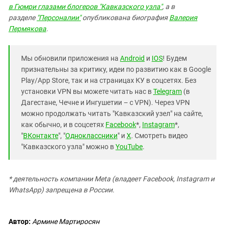
в Гюмри глазами блогеров "Кавказского узла"
, а в
разделе
"Персоналии"
опубликована биография
Валерия
Пермякова
.
Мы обновили приложения на
Android
и
IOS
! Будем
признательны за критику, идеи по развитию как в Google
Play/App Store, так и на страницах КУ в соцсетях. Без
установки VPN вы можете читать нас в
Telegram
(в
Дагестане, Чечне и Ингушетии – с VPN). Через VPN
можно продолжать читать "Кавказский узел" на сайте,
как обычно, и в соцсетях
Facebook
*,
Instagram
*,
"
ВКонтакте
", "
Одноклассники
" и
X
. Смотреть видео
"Кавказского узла" можно в
YouTube
.
* деятельность компании Meta (владеет Facebook, Instagram и
WhatsApp) запрещена в России.
Автор:
Армине Мартиросян