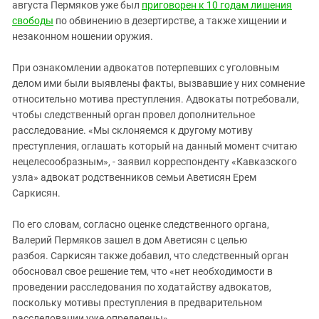
Южный Кавказ
августа Пермяков уже был
приговорен к 10 годам лишения
свободы
по обвинению в дезертирстве, а также хищении и
ЮФО
незаконном ношении оружия.
При ознакомлении адвокатов потерпевших с уголовным
делом ими были выявлены факты, вызвавшие у них сомнение
относительно мотива преступления. Адвокаты потребовали,
чтобы следственный орган провел дополнительное
расследование. «Мы склоняемся к другому мотиву
преступления, оглашать который на данный момент считаю
нецелесообразным», - заявил корреспонденту «Кавказского
узла» адвокат родственников семьи Аветисян Ерем
Саркисян.
По его словам, согласно оценке следственного органа,
Валерий Пермяков зашел в дом Аветисян с целью
разбоя. Саркисян также добавил, что следственный орган
обосновал свое решение тем, что «нет необходимости в
проведении расследования по ходатайству адвокатов,
поскольку мотивы преступления в предварительном
расследовании уже определены».