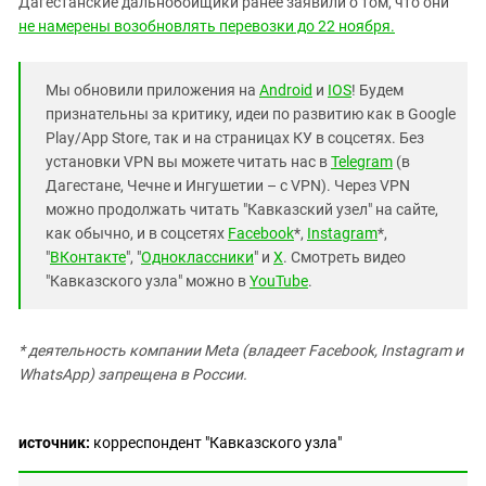
Дагестанские дальнобойщики ранее заявили о том, что они
не намерены возобновлять перевозки до 22 ноября.
Мы обновили приложения на
Android
и
IOS
! Будем
признательны за критику, идеи по развитию как в Google
Play/App Store, так и на страницах КУ в соцсетях. Без
установки VPN вы можете читать нас в
Telegram
(в
Дагестане, Чечне и Ингушетии – с VPN). Через VPN
можно продолжать читать "Кавказский узел" на сайте,
как обычно, и в соцсетях
Facebook
*,
Instagram
*,
"
ВКонтакте
", "
Одноклассники
" и
X
. Смотреть видео
"Кавказского узла" можно в
YouTube
.
* деятельность компании Meta (владеет Facebook, Instagram и
WhatsApp) запрещена в России.
источник:
корреспондент "Кавказского узла"