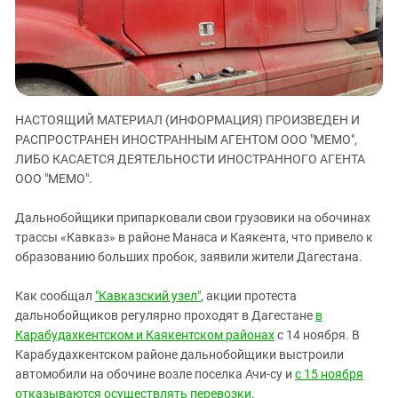
ЗАСТАВЛЯЕТ
Дагестан
КАВКАЗ ЗА ПАЛЕСТИНУ
Ингушетия
ИНАКОМЫСЛИЕ В ЧЕЧНЕ
Кабардино-Балкария
ПРЕСЛЕДОВАНИЕ АКТИВИСТОВ
МОБИЛИЗАЦИЯ И ПРОТЕСТЫ
Калмыкия
НАСТОЯЩИЙ МАТЕРИАЛ (ИНФОРМАЦИЯ) ПРОИЗВЕДЕН И
Карачаево-Черкесия
РАСПРОСТРАНЕН ИНОСТРАННЫМ АГЕНТОМ ООО "МЕМО",
Краснодарский край
ЛИБО КАСАЕТСЯ ДЕЯТЕЛЬНОСТИ ИНОСТРАННОГО АГЕНТА
ООО "МЕМО".
Нагорный Карабах
Российская Федерация
Дальнобойщики припарковали свои грузовики на обочинах
Ростовская область
трассы «Кавказ» в районе Манаса и Каякента, что привело к
образованию больших пробок, заявили жители Дагестана.
Северная Осетия - Алания
СКФО
Как сообщал
"Кавказский узел"
, акции протеста
дальнобойщиков регулярно проходят в Дагестане
в
Ставропольский край
Карабудахкентском и Каякентском районах
с 14 ноября. В
Чечня
Карабудахкентском районе дальнобойщики выстроили
Южная Осетия
автомобили на обочине возле поселка Ачи-су и
с 15 ноября
отказываются осуществлять перевозки
.