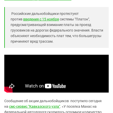
Южный Кавказ
ЮФО
Российские дальнобойщики протестуют
против
введения с 15 ноября
системы "Платон",
предусматривающей взимание платы за проезд
грузовиков на дорогах федерального значения. Власти
объясняют необходимость плат тем, что большегрузы
причиняют вред трассам.
Сообщение об акции дальнобойщиков поступило сегодня
на
смс-сервис "Кавказского узла"
. «У поселка Манас на
федеральной автодороге скопилось огромное количество