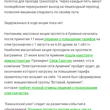
Южный Кавказ
полотна для проезда транспорта. Через каждые пять минут
полицейские перекрывают выход на пешеходный переход,
ЮФО
позволяя машинам следовать по своему пути.
Задержанных в ходе акции пока нет.
Напомним, массовые акции протеста в Ереване начались
после принятия 17 июня
решения о повышении тарифов
на
электроэнергию с 1 августа на 6,93 драма за 1 кВт/ч.
Наиболее масштабная акция проходила на проспекте
Баграмяна. 27 июня власти Армении
пошли навстречу
демонстрантам
. Президент
Серж Саргсян
заявил, что в
компании "Электрические сети Армении" пройдет аудит, до
окончания которого нагрузку за повышение тарифа
правительство возьмет на себя. 16 июля был сформирован
совет инициативной группы "Вставай, Армения!",
которая
требует полной отмены решения о подорожании
электричества
.
"Кавказский узел" следит за развитием событий в
обновляемой
"Хронике протеста против новых цен на