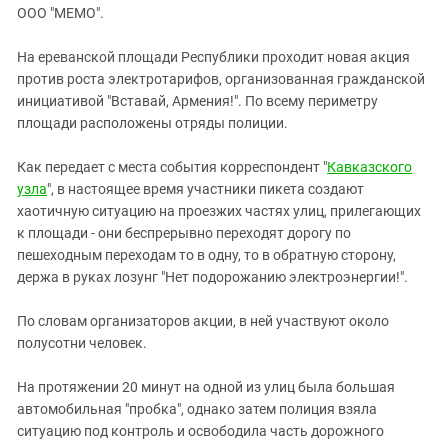
ЗАСТАВЛЯЕТ
ООО "МЕМО".
Дагестан
КАВКАЗ ЗА ПАЛЕСТИНУ
Ингушетия
ИНАКОМЫСЛИЕ В ЧЕЧНЕ
На ереванской площади Республики проходит новая акция
против роста электротарифов, организованная гражданской
Кабардино-Балкария
ПРЕСЛЕДОВАНИЕ АКТИВИСТОВ
инициативой "Вставай, Армения!". По всему периметру
МОБИЛИЗАЦИЯ И ПРОТЕСТЫ
Калмыкия
площади расположены отряды полиции.
Карачаево-Черкесия
Как передает с места события корреспондент "
Кавказского
Краснодарский край
узла
", в настоящее время участники пикета создают
Нагорный Карабах
хаотичную ситуацию на проезжих частях улиц, прилегающих
к площади - они беспрерывно переходят дорогу по
Российская Федерация
пешеходным переходам то в одну, то в обратную сторону,
Ростовская область
держа в руках лозунг "Нет подорожанию электроэнергии!".
Северная Осетия - Алания
По словам организаторов акции, в ней участвуют около
СКФО
полусотни человек.
Ставропольский край
На протяжении 20 минут на одной из улиц была большая
Чечня
автомобильная "пробка", однако затем полиция взяла
Южная Осетия
ситуацию под контроль и освободила часть дорожного