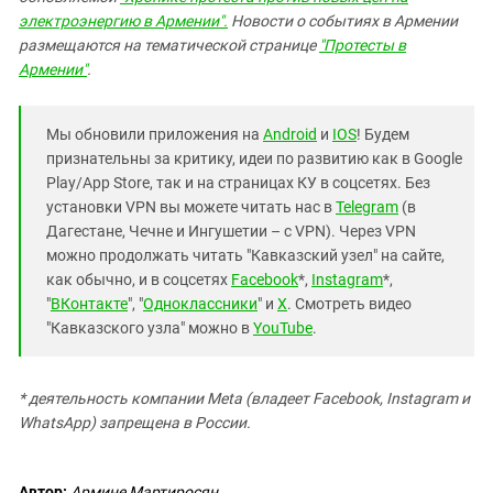
электроэнергию в Армении".
Новости о событиях в Армении
размещаются на тематической странице
"Протесты в
Армении"
.
Мы обновили приложения на
Android
и
IOS
! Будем
признательны за критику, идеи по развитию как в Google
Play/App Store, так и на страницах КУ в соцсетях. Без
установки VPN вы можете читать нас в
Telegram
(в
Дагестане, Чечне и Ингушетии – с VPN). Через VPN
можно продолжать читать "Кавказский узел" на сайте,
как обычно, и в соцсетях
Facebook
*,
Instagram
*,
"
ВКонтакте
", "
Одноклассники
" и
X
. Смотреть видео
"Кавказского узла" можно в
YouTube
.
* деятельность компании Meta (владеет Facebook, Instagram и
WhatsApp) запрещена в России.
Автор:
Армине Мартиросян