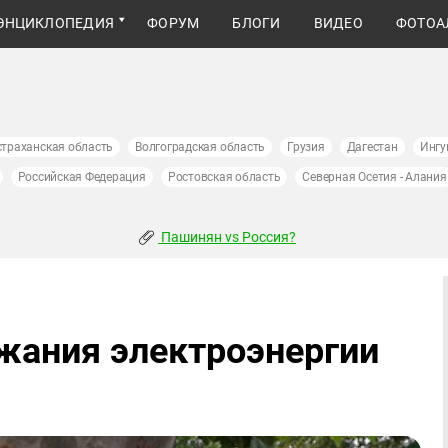
ЭНЦИКЛОПЕДИЯ
ФОРУМ
БЛОГИ
ВИДЕО
ФОТОА
страханская область
Волгоградская область
Грузия
Дагестан
Ингу
Российская Федерация
Ростовская область
Северная Осетия - Алания
Пашинян vs Россия?
жания электроэнергии