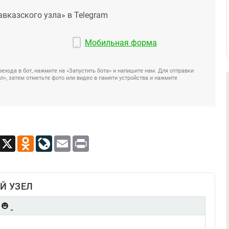
авказского узла» в Telegram
Мобильная форма
ехода в бот, нажмите на «Запустить бота» и напишите нам. Для отправки
», затем отметьте фото или видео в памяти устройства и нажмите
App
Viber
X
Odnoklassniki
LiveJournal
Email
Print
Й УЗЕЛ