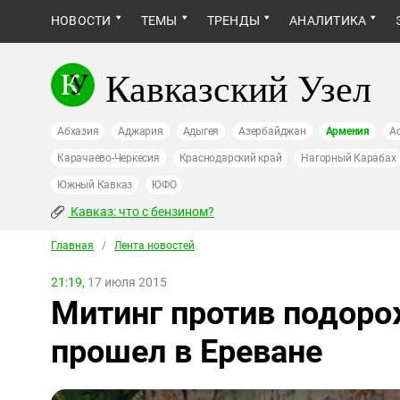
НОВОСТИ
ТЕМЫ
ТРЕНДЫ
АНАЛИТИКА
Кавказский Узел
Абхазия
Аджария
Адыгея
Азербайджан
Армения
А
Карачаево-Черкесия
Краснодарский край
Нагорный Карабах
Южный Кавказ
ЮФО
Кавказ: что с бензином?
Главная
/
Лента новостей
21:19,
17 июля 2015
Митинг против подоро
прошел в Ереване