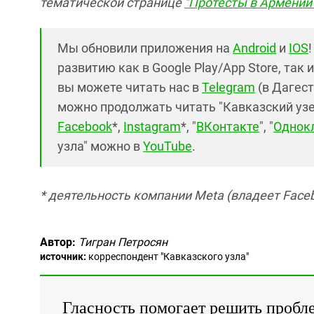
тематической странице
"Протесты в Армении
Мы обновили приложения на
Android
и
IOS
развитию как в Google Play/App Store, так 
вы можете читать нас в
Telegram
(в Дагест
можно продолжать читать "Кавказский узел"
Facebook
*,
Instagram
*, "
ВКонтакте
", "
Однок
узла" можно в
YouTube
.
* деятельность компании Meta (владеет Faceb
Автор:
Тигран Петросян
источник:
корреспондент "Кавказского узла"
Гласность помогает решить пробл