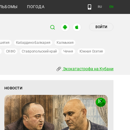
ЛЬБОМЫ
ПОГОДА
RU
EN
ВОЙТИ
шетия
Кабардино-Балкария
Калмыкия
СКФО
Ставропольский край
Чечня
Южная Осетия
Экокатастрофа на Кубани
НОВОСТИ