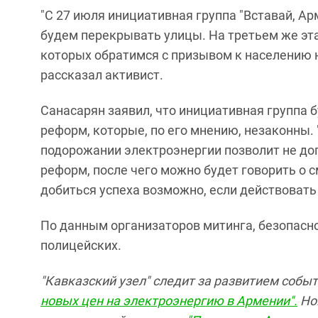
"С 27 июля инициативная группа "Вставай, Арм
будем перекрывать улицы. На третьем же эта
которых обратимся с призывом к населению н
рассказал активист.
Санасарян заявил, что инициативная группа 
реформ, которые, по его мнению, незаконны. 
подорожании электроэнергии позволит не до
реформ, после чего можно будет говорить о см
добиться успеха возможно, если действоват
По данным организаторов митинга, безопасн
полицейских.
"Кавказский узел" следит за развитием собы
новых цен на электроэнергию в Армении".
Нов