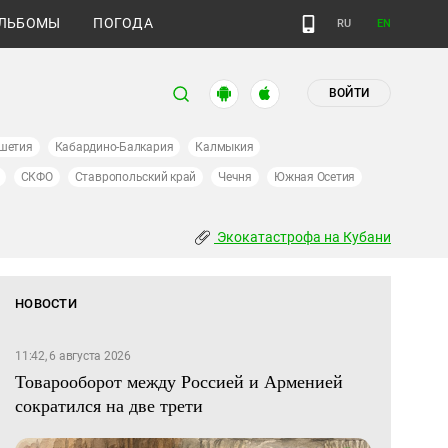
ЛЬБОМЫ
ПОГОДА
RU
EN
ВОЙТИ
шетия
Кабардино-Балкария
Калмыкия
СКФО
Ставропольский край
Чечня
Южная Осетия
Экокатастрофа на Кубани
НОВОСТИ
11:42, 6 августа 2026
Товарооборот между Россией и Арменией
сократился на две трети