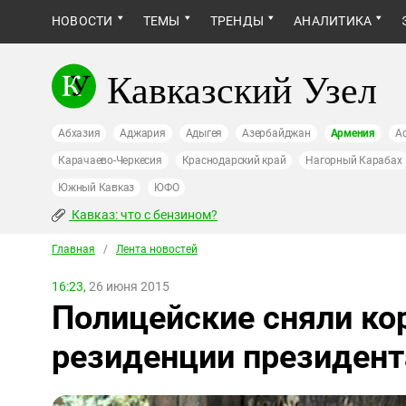
НОВОСТИ
ТЕМЫ
ТРЕНДЫ
АНАЛИТИКА
Кавказский Узел
Абхазия
Аджария
Адыгея
Азербайджан
Армения
А
Карачаево-Черкесия
Краснодарский край
Нагорный Карабах
Южный Кавказ
ЮФО
Кавказ: что с бензином?
Главная
/
Лента новостей
16:23,
26 июня 2015
Полицейские сняли кор
резиденции президент