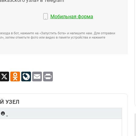
авказского узла» в Telegram
Мобильная форма
ехода в бот, нажмите на «Запустить бота» и напишите нам. Для отправки
», затем отметьте фото или видео в памяти устройства и нажмите
App
Viber
X
Odnoklassniki
LiveJournal
Email
Print
Й УЗЕЛ