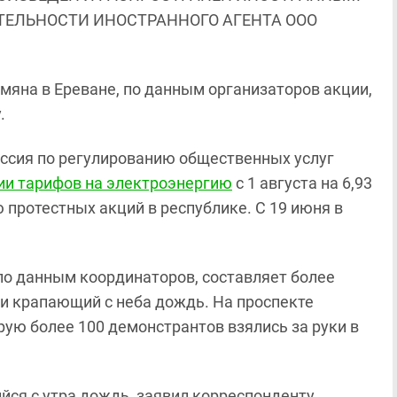
ЯТЕЛЬНОСТИ ИНОСТРАННОГО АГЕНТА ООО
мяна в Ереване, по данным организаторов акции,
.
ссия по регулированию общественных услуг
ии тарифов на электроэнергию
с 1 августа на 6,93
 протестных акций в республике. С 19 июня в
 по данным координаторов, составляет более
 и крапающий с неба дождь. На проспекте
рую более 100 демонстрантов взялись за руки в
ся с утра дождь, заявил корреспонденту