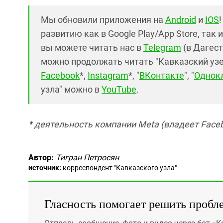
Мы обновили приложения на
Android
и
IOS
развитию как в Google Play/App Store, так 
вы можете читать нас в
Telegram
(в Дагест
можно продолжать читать "Кавказский узел"
Facebook
*,
Instagram
*, "
ВКонтакте
", "
Однок
узла" можно в
YouTube
.
* деятельность компании Meta (владеет Faceb
Автор:
Тигран Петросян
источник:
корреспондент "Кавказского узла"
Гласность помогает решить пробл