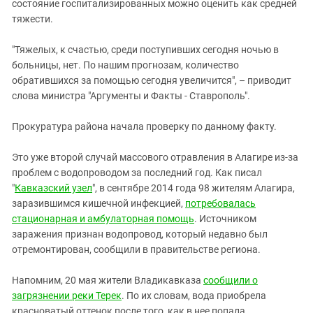
Южный Кавказ
состояние госпитализированных можно оценить как средней
тяжести.
ЮФО
"Тяжелых, к счастью, среди поступивших сегодня ночью в
больницы, нет. По нашим прогнозам, количество
обратившихся за помощью сегодня увеличится", – приводит
слова министра "Аргументы и Факты - Ставрополь".
Прокуратура района начала проверку по данному факту.
Это уже второй случай массового отравления в Алагире из-за
проблем с водопроводом за последний год. Как писал
"
Кавказский узел
", в сентябре 2014 года 98 жителям Алагира,
заразившимся кишечной инфекцией,
потребовалась
стационарная и амбулаторная помощь
. Источником
заражения признан водопровод, который недавно был
отремонтирован, сообщили в правительстве региона.
Напомним, 20 мая жители Владикавказа
сообщили о
загрязнении реки Терек
. По их словам, вода приобрела
красноватый оттенок после того, как в нее попала