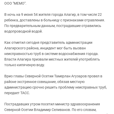
ЗАСТАВЛЯЕТ
ООО "МЕМО".
Дагестан
КАВКАЗ ЗА ПАЛЕСТИНУ
Ингушетия
ИНАКОМЫСЛИЕ В ЧЕЧНЕ
В ночь на 9 июня 54 жителя города Алагир, в том числе 22
ребенка, доставлены в больницу с признаками отравления.
Кабардино-Балкария
ПРЕСЛЕДОВАНИЕ АКТИВИСТОВ
По предварительным данным, пострадавшие отравились
МОБИЛИЗАЦИЯ И ПРОТЕСТЫ
Калмыкия
водопроводной водой.
Карачаево-Черкесия
Как отметил сегодня представитель администрации
Краснодарский край
Алагирского района, инцидент мог быть вызван
Нагорный Карабах
неисправностью труб в системе водоснабжения города.
Власти Алагира призвали местных жителей употреблять
Российская Федерация
только кипяченую воду.
Ростовская область
Северная Осетия - Алания
Врио главы Северной Осетии Тамерлан Агузаров провел в
районе экстренное совещание, обязав местную
СКФО
администрацию срочно решить проблему неисправных труб,
Ставропольский край
передает ТАСС.
Чечня
Пострадавших утром посетил министр здравоохранения
Южная Осетия
Северной Осетии Владимир Селиванов. По его словам,