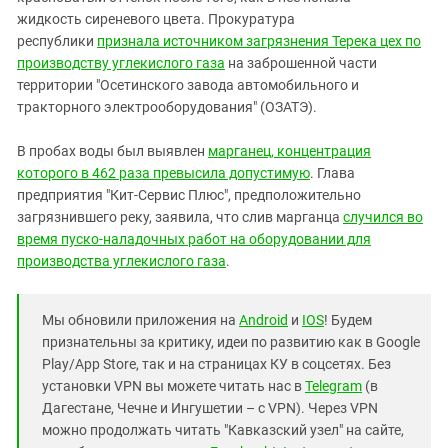
жидкость сиреневого цвета. Прокуратура
республики
признала источником загрязнения Терека цех по
производству углекислого газа
на заброшенной части
территории "Осетинского завода автомобильного и
тракторного электрооборудования" (ОЗАТЭ).
В пробах воды был выявлен
марганец, концентрация
которого в 462 раза превысила допустимую
. Глава
предприятия "Кит-Сервис Плюс", предположительно
загрязнившего реку, заявила, что слив марганца
случился во
время пуско-наладочных работ на оборудовании для
производства углекислого газа
.
Мы обновили приложения на
Android
и
IOS
! Будем
признательны за критику, идеи по развитию как в Google
Play/App Store, так и на страницах КУ в соцсетях. Без
установки VPN вы можете читать нас в
Telegram
(в
Дагестане, Чечне и Ингушетии – с VPN). Через VPN
можно продолжать читать "Кавказский узел" на сайте,