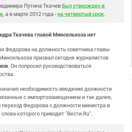
ладимира Путина Ткачев
был утвержден в
ок
, а в марте 2012 года -
на четвертый срок
.
ндра Ткачева главой Минсельхоза нет
ая Федорова на должность советника главы
 Минсельхоза призвал сегодня журналистов
ков
. Он попросил руководствоваться
рства.
бозначил необходимость введения должности
вязанные с импортозамещением и так далее,
л переход Федорова с должности министра в
 слова которого приводят "Вести.Ru".