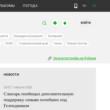
ЛЬБОМЫ
ПОГОДА
RU
EN
ВОЙТИ
шетия
Кабардино-Балкария
Калмыкия
СКФО
Ставропольский край
Чечня
Южная Осетия
Экокатастрофа на Кубани
НОВОСТИ
03:07, 7 августа 2026
Слюсарь пообещал дополнительную
поддержку семьям погибших под
Геленджиком