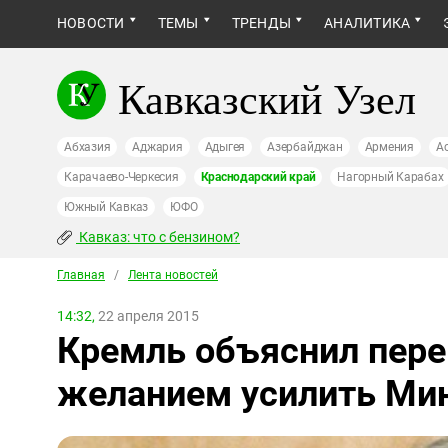
НОВОСТИ
ТЕМЫ
ТРЕНДЫ
АНАЛИТИКА
Кавказский Узел
Абхазия
Аджария
Адыгея
Азербайджан
Армения
А
Карачаево-Черкесия
Краснодарский край
Нагорный Карабах
Южный Кавказ
ЮФО
Кавказ: что с бензином?
Главная
/
Лента новостей
14:32,
22 апреля 2015
Кремль объяснил пере
желанием усилить Ми