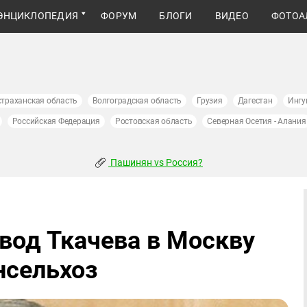
ЭНЦИКЛОПЕДИЯ
ФОРУМ
БЛОГИ
ВИДЕО
ФОТОА
страханская область
Волгоградская область
Грузия
Дагестан
Ингу
Российская Федерация
Ростовская область
Северная Осетия - Алания
Пашинян vs Россия?
вод Ткачева в Москву
нсельхоз