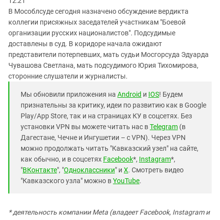
12:21
В Мособлсуде сегодня назначено обсуждение вердикта
коллегии присяжных заседателей участникам "Боевой
организации русских националистов". Подсудимые
доставлены в суд. В коридоре начала ожидают
представители потерпевших, мать судьи Мосгорсуда Эдуарда
Чувашова Светлана, мать подсудимого Юрия Тихомирова,
сторонние слушатели и журналисты.
Мы обновили приложения на
Android
и
IOS
! Будем
признательны за критику, идеи по развитию как в Google
Play/App Store, так и на страницах КУ в соцсетях. Без
установки VPN вы можете читать нас в
Telegram
(в
Дагестане, Чечне и Ингушетии – с VPN). Через VPN
можно продолжать читать "Кавказский узел" на сайте,
как обычно, и в соцсетях
Facebook
*,
Instagram
*,
"
ВКонтакте
", "
Одноклассники
" и
X
. Смотреть видео
"Кавказского узла" можно в
YouTube
.
* деятельность компании Meta (владеет Facebook, Instagram и