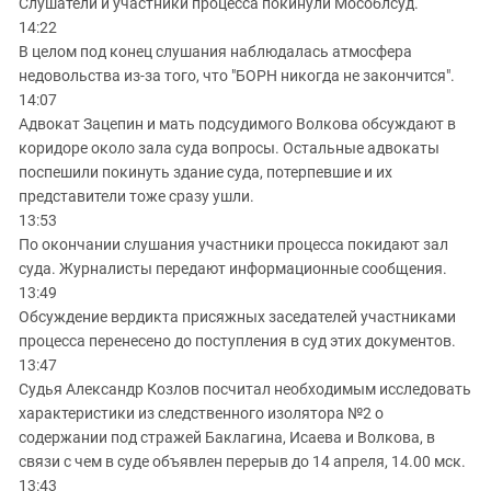
Слушатели и участники процесса покинули Мособлсуд.
14:22
В целом под конец слушания наблюдалась атмосфера
недовольства из-за того, что "БОРН никогда не закончится".
14:07
Адвокат Зацепин и мать подсудимого Волкова обсуждают в
коридоре около зала суда вопросы. Остальные адвокаты
поспешили покинуть здание суда, потерпевшие и их
представители тоже сразу ушли.
13:53
По окончании слушания участники процесса покидают зал
суда. Журналисты передают информационные сообщения.
13:49
Обсуждение вердикта присяжных заседателей участниками
процесса перенесено до поступления в суд этих документов.
13:47
Судья Александр Козлов посчитал необходимым исследовать
характеристики из следственного изолятора №2 о
содержании под стражей Баклагина, Исаева и Волкова, в
связи с чем в суде объявлен перерыв до 14 апреля, 14.00 мск.
13:43