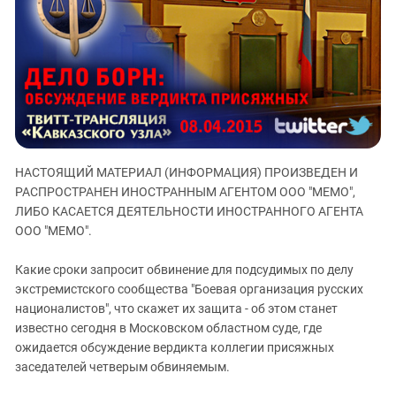
ЗАСТАВЛЯЕТ
Дагестан
КАВКАЗ ЗА ПАЛЕСТИНУ
Ингушетия
ИНАКОМЫСЛИЕ В ЧЕЧНЕ
Кабардино-Балкария
ПРЕСЛЕДОВАНИЕ АКТИВИСТОВ
МОБИЛИЗАЦИЯ И ПРОТЕСТЫ
Калмыкия
Карачаево-Черкесия
Краснодарский край
НАСТОЯЩИЙ МАТЕРИАЛ (ИНФОРМАЦИЯ) ПРОИЗВЕДЕН И
Нагорный Карабах
РАСПРОСТРАНЕН ИНОСТРАННЫМ АГЕНТОМ ООО "МЕМО",
Российская Федерация
ЛИБО КАСАЕТСЯ ДЕЯТЕЛЬНОСТИ ИНОСТРАННОГО АГЕНТА
ООО "МЕМО".
Ростовская область
Северная Осетия - Алания
Какие сроки запросит обвинение для подсудимых по делу
СКФО
экстремистского сообщества "Боевая организация русских
националистов", что скажет их защита - об этом станет
Ставропольский край
известно сегодня в Московском областном суде, где
Чечня
ожидается обсуждение вердикта коллегии присяжных
заседателей четверым обвиняемым.
Южная Осетия