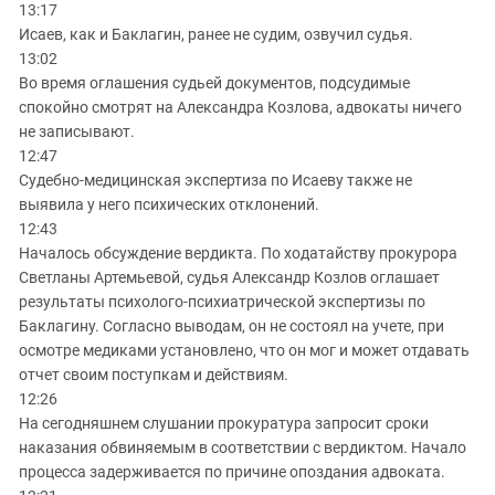
13:17
Исаев, как и Баклагин, ранее не судим, озвучил судья.
13:02
Во время оглашения судьей документов, подсудимые
спокойно смотрят на Александра Козлова, адвокаты ничего
не записывают.
12:47
Судебно-медицинская экспертиза по Исаеву также не
выявила у него психических отклонений.
12:43
Началось обсуждение вердикта. По ходатайству прокурора
Светланы Артемьевой, судья Александр Козлов оглашает
результаты психолого-психиатрической экспертизы по
Баклагину. Согласно выводам, он не состоял на учете, при
осмотре медиками установлено, что он мог и может отдавать
отчет своим поступкам и действиям.
12:26
На сегодняшнем слушании прокуратура запросит сроки
наказания обвиняемым в соответствии с вердиктом. Начало
процесса задерживается по причине опоздания адвоката.