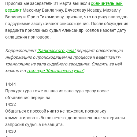
Южный Кавказ
Присяжные заседатели 31 марта вынесли
обвинительный
вердикт
Максиму Баклагину, Вячеславу Исаеву, Михаилу
ЮФО
Волкову и Юрию Тихомирову, признав, что по ряду эпизодов
подсудимые заслуживают снисхождения. После обсуждения
вердикта присяжных судья Александр Козлов назовет дату
оглашения приговора.
Корреспондент
"Кавказского узла"
передает оперативную
информацию о происходящем на процессе и ведет твитт-
трансляцию из зала судебного заседания. Следить за ней
можно и в
твиттере
"Кавказского узла"
.
14:44
Прокуратура тоже вышла из зала суда сразу после
объявления перерыва.
14:32
Общаться с прессой никто не пожелал, поскольку
комментировать было нечего, дополнительные материалы
запросил судья, а не защита.
14:30