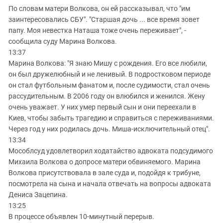
По словам матери Волкова, он ей рассказывал, что "им
заинтересовались СБУ". "Старшая дочь ... все время зовет
папу. Моя невестка Наташа тоже очень переживает", -
сообщила суду Марина Волкова.
13:37
Марина Волкова: "Я знаю Мишу с рождения. Его все любили,
он был дружелюбный и не ленивый. В подростковом периоде
он стал футбольным фанатом и, после судимости, стал очень
рассудительным. В 2006 году он влюбился и женился. Жену
очень уважает. У них умер первый сын и они переехали в
Киев, чтобы забыть трагедию и справиться с переживаниями.
Через год у них родилась дочь. Миша-исключительный отец".
13:34
Мособлсуд удовлетворил ходатайство адвоката подсудимого
Михаила Волкова о допросе матери обвиняемого. Марина
Волкова присутствовала в зале суда и, подойдя к трибуне,
посмотрела на сына и начала отвечать на вопросы адвоката
Дениса Зацепина.
13:25
В процессе объявлен 10-минутный перерыв.