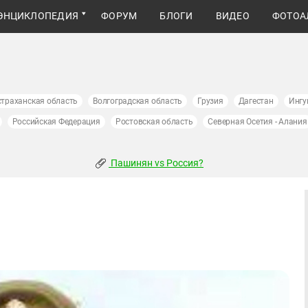
ЭНЦИКЛОПЕДИЯ
ФОРУМ
БЛОГИ
ВИДЕО
ФОТОА
страханская область
Волгоградская область
Грузия
Дагестан
Ингу
Российская Федерация
Ростовская область
Северная Осетия - Алания
Пашинян vs Россия?