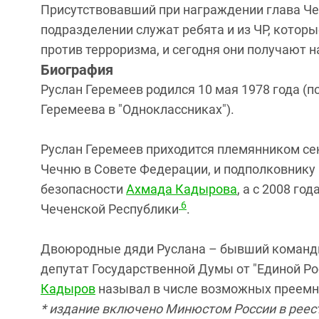
Присутствовавший при награждении глава Чеч
подразделении служат ребята и из ЧР, которы
против терроризма, и сегодня они получают 
Биография
Руслан Геремеев родился 10 мая 1978 года (
Геремеева в "Одноклассниках").
Руслан Геремеев приходится племянником с
Чечню в Совете Федерации, и подполковнику
безопасности
Ахмада Кадырова
, а с 2008 г
6
Чеченской Республики
.
Двоюродные дяди Руслана – бывший команди
депутат Государственной Думы от "Единой Р
Кадыров
называл в числе возможных преем
* издание включено Минюстом России в рее