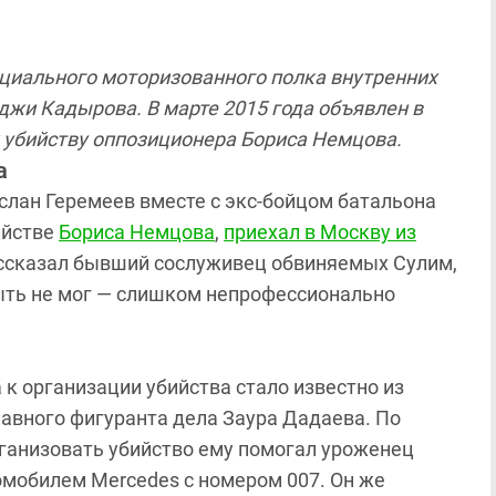
ециального моторизованного полка внутренних
джи Кадырова. В марте 2015 года объявлен в
 убийству оппозиционера Бориса Немцова.
а
услан Геремеев вместе с экс-бойцом батальона
ийстве
Бориса Немцова
,
приехал в Москву из
рассказал бывший сослуживец обвиняемых Сулим,
быть не мог — слишком непрофессионально
 к организации убийства стало известно из
авного фигуранта дела Заура Дадаева. По
рганизовать убийство ему помогал уроженец
омобилем Mercedes с номером 007. Он же