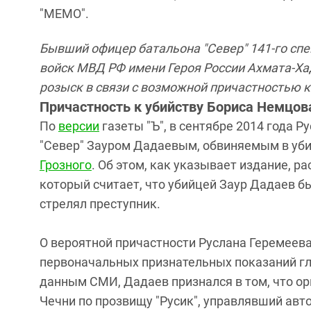
"МЕМО".
Бывший офицер батальона "Север" 141-го сп
войск МВД РФ имени Героя России Ахмата-Ха
розыск в связи с возможной причастностью к
Причастность к убийству Бориса Немцов
​По
версии
газеты "Ъ", в сентябре 2014 года Р
"Север" Зауром Дадаевым, обвиняемым в уб
Грозного
. Об этом, как указывает издание, 
который считает, что убийцей Заур Дадаев 
стрелял преступник.
О вероятной причастности Руслана Геремеева
первоначальных признательных показаний гл
данным СМИ, Дадаев признался в том, что о
Чечни по прозвищу "Русик", управлявший авт