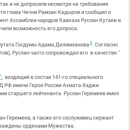
 так и не допросили несмотря на требования
отя глава Чечни Рамзан Кадыров и сообщил о
ент Ассамблеи народов Кавказа Руслан Кутаев и
чили возможность его допроса.
3
епутата Госдумы Адама Делимханова
. Согласно
тов), Руслан часто сопровождал
​его
в качестве
​"​
"
, входящий в состав 141-го специального
Д РФ имени Героя России Ахмата-Хаджи
нии старшего лейтенанта. Руслан Геремеев имел
лан Геремеев, а также его сослуживец сержант
граждены орденами Мужества.