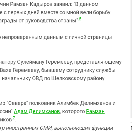
ни Рамзан Кадыров заявил​: "В данном
е с первых дней вместе со мной вели борьбу
5
награды от руководства страны"
.
по непроверенным данным с личной страницы
енатору Сулейману Геремееву, представляющему
 Вахе Геремееву, бывшему сотруднику службы
ода начальнику ОВД по Шелковскому району
р "Севера" полковник Алимбек Делимханов и
оссии"
Адам Делимханов
, которого
Рамзан
7
ников
.
стр иностранных СМИ, выполняющих функции