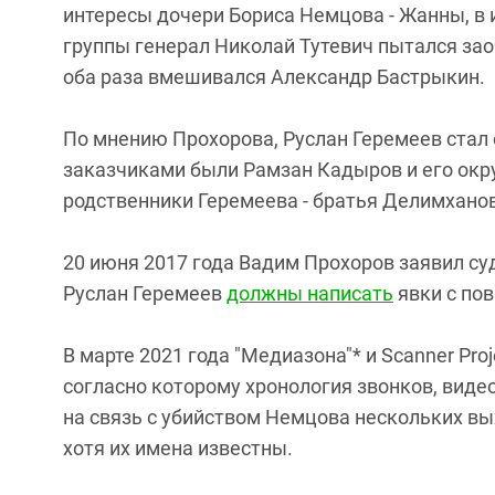
интересы дочери Бориса Немцова - Жанны, в 
группы генерал Николай Тутевич пытался зао
оба раза вмешивался Александр Бастрыкин.
По мнению Прохорова, Руслан Геремеев стал 
заказчиками были Рамзан Кадыров и его ок
родственники Геремеева - братья Делимхано
20 июня 2017 года Вадим Прохоров заявил су
Руслан Геремеев
должны написать
явки с пов
В марте 2021 года "Медиазона"* и Scanner Pro
согласно которому хронология звонков, виде
на связь с убийством Немцова нескольких вы
хотя их имена известны.