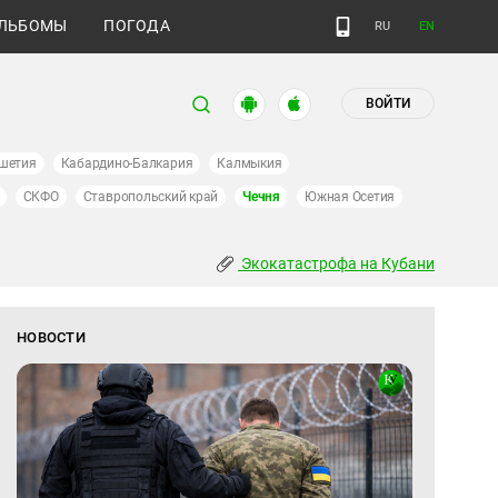
ЛЬБОМЫ
ПОГОДА
RU
EN
ВОЙТИ
шетия
Кабардино-Балкария
Калмыкия
СКФО
Ставропольский край
Чечня
Южная Осетия
Экокатастрофа на Кубани
НОВОСТИ