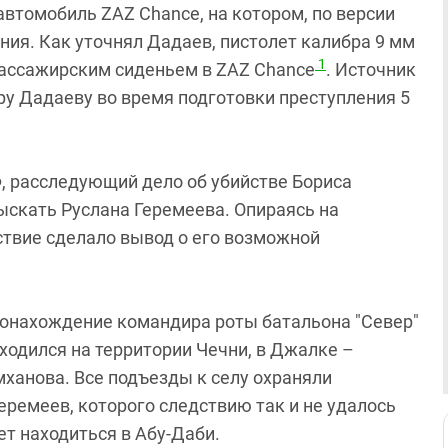
автомобиль ZAZ Chance, на котором, по версии
ния. Как уточнял Дадаев, пистолет калибра 9 мм
1
пассажирским сиденьем в ZAZ Chance
. Источник
у Дадаеву во время подготовки преступления 5
, расследующий дело об убийстве Бориса
скать Руслана Геремеева. Опираясь на
ствие сделало вывод о его возможной
тонахождение командира роты батальона "Север"
ходился на территории Чечни, в Джалке –
ханова. Все подъезды к селу охраняли
ремеев, которого следствию так и не удалось
ет находиться в Абу-Даби.