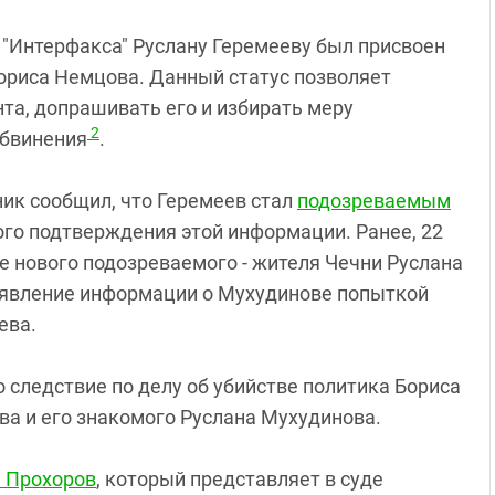
 "Интерфакса" Руслану Геремееву был присвоен
Бориса Немцова. Данный статус позволяет
а, допрашивать его и избирать меру
2
обвинения
.
ник сообщил, что Геремеев стал
подозреваемым
ого подтверждения этой информации. Ранее, 22
е нового подозреваемого - жителя Чечни Руслана
оявление информации о Мухудинове попыткой
ева.
то следствие по делу об убийстве политика Бориса
ва и его знакомого Руслана Мухудинова.
 Прохоров
, который представляет в суде