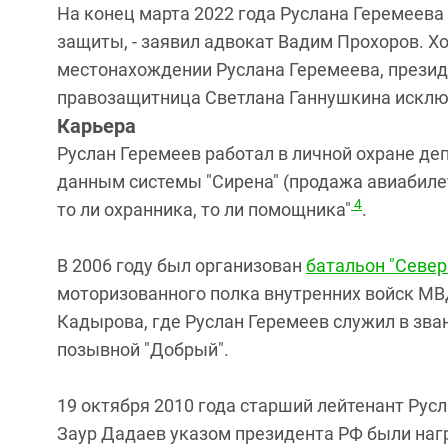
На конец марта 2022 года Руслана Геремеева
защиты, - заявил адвокат Вадим Прохоров. Х
местонахождении Руслана Геремеева, презид
правозащитница Светлана Ганнушкина исклю
Карьера
Руслан Геремеев работал в личной охране д
данным системы "Сирена" (продажа авиабиле
4
то ли охранника, то ли помощника
​"​
.​
В 2006 году был организован
батальон "Север
моторизованного полка внутренних войск МВ
Кадырова, где Руслан Геремеев служил в зва
позывной "Добрый".
19 октября 2010 года старший лейтенант Рус
Заур Дадаев указом президента РФ были на