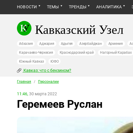
НОВОСТИ
ТЕМЫ
ТРЕНДЫ
АНАЛИТИКА
Кавказский Узел
Абхазия
Аджария
Адыгея
Азербайджан
Армения
А
Карачаево-Черкесия
Краснодарский край
Нагорный Карабах
Южный Кавказ
ЮФО
Кавказ: что с бензином?
Главная
/
Персоналии
11:46,
30 марта 2022
Геремеев Руслан