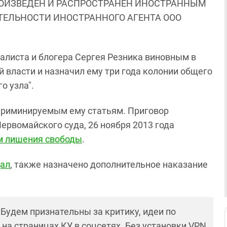
ОИЗВЕДЕН И РАСПРОСТРАНЕН ИНОСТРАННЫМ
ЯТЕЛЬНОСТИ ИНОСТРАННОГО АГЕНТА ООО
алиста и блогера Сергея Резника виновным в
 власти и назначил ему три года колонии общего
о узла".
криминируемым ему статьям. Приговор
ервомайского суда, 26 ноября 2013 года
м лишения свободы
.
цал
, также назначено дополнительное наказание
! Будем признательны за критику, идеи по
и на страницах КУ в соцсетях. Без установки VPN