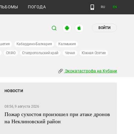
ЛЬБОМЫ
ПОГОДА
RU
EN
ВОЙТИ
шетия
Кабардино-Балкария
Калмыкия
СКФО
Ставропольский край
Чечня
Южная Осетия
Экокатастрофа на Кубани
НОВОСТИ
08:56, 9 августа 2026
Пожар сухостоя произошел при атаке дронов
на Неклиновский район