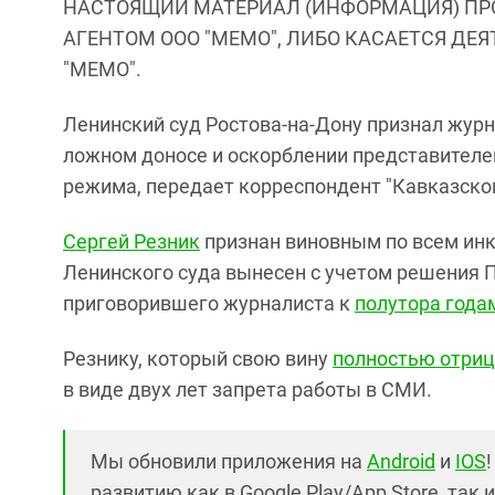
НАСТОЯЩИЙ МАТЕРИАЛ (ИНФОРМАЦИЯ) ПР
АГЕНТОМ ООО "МЕМО", ЛИБО КАСАЕТСЯ ДЕ
"МЕМО".
Ленинский суд Ростова-на-Дону признал журн
ложном доносе и оскорблении представителей
режима, передает корреспондент "Кавказског
Сергей Резник
признан виновным по всем ин
Ленинского суда вынесен с учетом решения П
приговорившего журналиста к
полутора года
Резнику, который свою вину
полностью отри
в виде двух лет запрета работы в СМИ.
Мы обновили приложения на
Android
и
IOS
развитию как в Google Play/App Store, так 