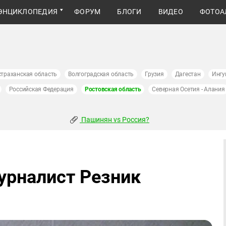
ЭНЦИКЛОПЕДИЯ
ФОРУМ
БЛОГИ
ВИДЕО
ФОТОА
страханская область
Волгоградская область
Грузия
Дагестан
Ингу
Российская Федерация
Ростовская область
Северная Осетия - Алания
Пашинян vs Россия?
урналист Резник