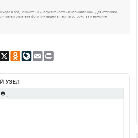
ехода в бот, нажмите на «Запустить бота» и напишите нам. Для отправки
», затем отметьте фото или видео в памяти устройства и нажмите
App
Viber
X
Odnoklassniki
LiveJournal
Email
Print
Й УЗЕЛ