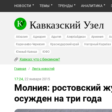
НОВОСТИ
ТЕМЫ
ТРЕНДЫ
АНАЛИТИКА
Кавказский Узел
Абхазия
Аджария
Адыгея
Азербайджан
Армения
А
Карачаево-Черкесия
Краснодарский край
Нагорный Карабах
Южный Кавказ
ЮФО
Кавказ: что с бензином?
Главная
/
Лента новостей
17:24,
22 января 2015
Молния: ростовский ж
осужден на три года