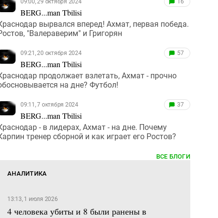
09:00, 29 октября 2024
16
BERG...man Tbilisi
Краснодар вырвался вперед! Ахмат, первая победа.
Ростов, "Валераверим" и Григорян
09:21, 20 октября 2024
57
BERG...man Tbilisi
Краснодар продолжает взлетать, Ахмат - прочно
обосновывается на дне? Футбол!
09:11, 7 октября 2024
37
BERG...man Tbilisi
Краснодар - в лидерах, Ахмат - на дне. Почему
Карпин тренер сборной и как играет его Ростов?
ВСЕ БЛОГИ
АНАЛИТИКА
13:13, 1 июля 2026
4 человека убиты и 8 были ранены в