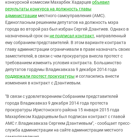
Южный Кавказ
конкурсной комиссии Махарбек Хадарцев
объявил
результаты конкурса на должность главы
ЮФО
администрации
местного самоуправления (АМС).
Единогласным решением депутатов на должность мэра
города во второй раз был избран Сергей Дзантиев. Однако в
назначенный срок он
не подписал контракт
, направленный
ему собранием представителей. В этом варианте контракта
главу администрации ограничивали в праве назначать своих
заместителей, в связи с чем п
рокуратура внесла протест с
требованием изменить условия контракта. Большинство
депутатов гордумы Владикавказа 9 декабря 2014 года
поддержали протест прокуратуры
и согласились внести
изменения в контракт с Дзантиевым.
"В связи с удовлетворением Собранием представителей
города Владикавказ 9 декабря 2014 года протеста
прокуратуры Иристонского района 15 января 2015 года
Махарбеком Хадарцевым был подписан контракт с главой
АМС г.Владикавказа Сергеем Дзантиевым", - сообщает пресс-
служба администрации на сайте администрации местного
самоуправления.