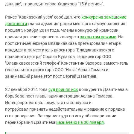
дальше", - приводит слова Хадикова "15-й регион".
Ранее "Кавказский узел" сообщал, что
конкурс на замещение
должности
главы администрации местного самоуправления
прошел 5 ноября 2014 года. Члены конкурсной комиссии
приняли решение провести конкурс в
закрытом режиме
. На
пост сити-менеджера Владикавказа претендовали четыре
кандидата: заместитель директора "Владикавказского
правового центра" Сослан Кудаков, гендиректор ООО
"Владикавказский телефон" Константин Захаров, заместитель
генерального директора ООО "Нота" Аслан Томаев и
занимавший ранее этот пост Сергей Дзантиев.
22 декабря 2014 года
суд принял иск
конкурента Дзантиева в
борьбе за пост главы администрации Аслана Томаева.
Истец опротестовал результаты конкурса и
потребовал признать недействительным решение о порядке
его проведения. Заседание суда по иску об оспаривании
переизбрания Дзантиева
назначено на 30 января
.