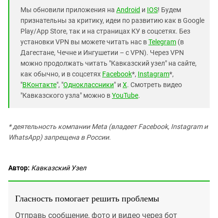
Мы обновили приложения на
Android
и
IOS
! Будем
признательны за критику, идеи по развитию как в Google
Play/App Store, так и на страницах КУ в соцсетях. Без
установки VPN вы можете читать нас в
Telegram
(в
Дагестане, Чечне и Ингушетии – с VPN). Через VPN
можно продолжать читать "Кавказский узел" на сайте,
как обычно, и в соцсетях
Facebook
*,
Instagram
*,
"
ВКонтакте
", "
Одноклассники
" и
X
. Смотреть видео
"Кавказского узла" можно в
YouTube
.
* деятельность компании Meta (владеет Facebook, Instagram и
WhatsApp) запрещена в России.
Автор:
Кавказский Узел
Гласность помогает решить проблемы
Отправь сообщение, фото и видео через бот