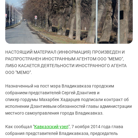
ЗАСТАВЛЯЕТ
Дагестан
КАВКАЗ ЗА ПАЛЕСТИНУ
Ингушетия
ИНАКОМЫСЛИЕ В ЧЕЧНЕ
Кабардино-Балкария
ПРЕСЛЕДОВАНИЕ АКТИВИСТОВ
МОБИЛИЗАЦИЯ И ПРОТЕСТЫ
Калмыкия
Карачаево-Черкесия
НАСТОЯЩИЙ МАТЕРИАЛ (ИНФОРМАЦИЯ) ПРОИЗВЕДЕН И
Краснодарский край
РАСПРОСТРАНЕН ИНОСТРАННЫМ АГЕНТОМ ООО "МЕМО",
Нагорный Карабах
ЛИБО КАСАЕТСЯ ДЕЯТЕЛЬНОСТИ ИНОСТРАННОГО АГЕНТА
Российская Федерация
ООО "МЕМО".
Ростовская область
Назначенный на пост мэра Владикавказа городским
Северная Осетия - Алания
собранием представителей
Сергей Дзантиев и
спикер гордумы Махарбек Хадарцев подписали контракт об
СКФО
исполнении Дзантиевым обязанностей главы администрации
Ставропольский край
местного самоуправления города Владикавказ.
Чечня
Как сообщал "
Кавказский узел
", 7 ноября 2014 года глава
Южная Осетия
собрания представителей Владикавказа, председатель