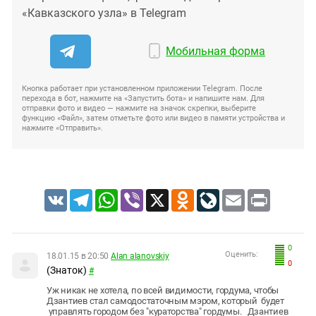
«Кавказского узла» в Telegram
Мобильная форма
Кнопка работает при установленном приложении Telegram. После
перехода в бот, нажмите на «Запустить бота» и напишите нам. Для
отправки фото и видео — нажмите на значок скрепки, выберите
функцию «Файл», затем отметьте фото или видео в памяти устройства и
нажмите «Отправить».
VK
Telegram
WhatsApp
Viber
X
Odnoklassniki
LiveJournal
Email
Print
0
Оценить:
18.01.15 в 20:50
Alan alanovskiy
0
(Знаток)
#
Уж никак не хотела, по всей видимости, гордума, чтобы
Дзантиев стал самодостаточным мэром, который будет
управлять городом без "кураторства" гордумы. Дзантиев