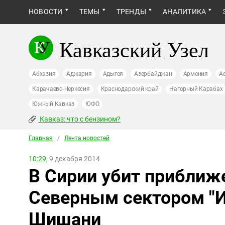
НОВОСТИ
ТЕМЫ
ТРЕНДЫ
АНАЛИТИКА
Кавказский Узел
Абхазия
Аджария
Адыгея
Азербайджан
Армения
А
Карачаево-Черкесия
Краснодарский край
Нагорный Карабах
Южный Кавказ
ЮФО
Кавказ: что с бензином?
Главная
/
Лента новостей
10:29,
9 декабря 2014
В Сирии убит прибли
Северным сектором "И
Шишани