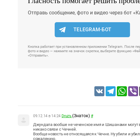
Гласность помогает решить пробл
Отправь сообщение, фото и видео через бот «К
TELEGRAM-БОТ
Кнопка работает при установленном приложении Telegram. После пер
фото и видео — нажмите на значок скрепки, выберите функцию «Файл
«Отправить».
VK
Telegram
Whats
(Знаток)
09.12.14 в 14:24
Druzъ
#
Джундала вообше не чеченское имя и Шишанами могут ве
никако связи с Чечней.
Вообще новость не относящаяся к Чечне. Ну убили и убили
сожалению.