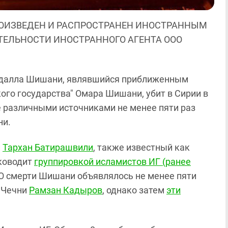
ОИЗВЕДЕН И РАСПРОСТРАНЕН ИНОСТРАННЫМ
ЯТЕЛЬНОСТИ ИНОСТРАННОГО АГЕНТА ООО
ндалла Шишани, являвшийся приближенным
о государства" Омара Шишани, убит в Сирии в
е различными источниками не менее пяти раз
ни.
и
Тархан Батирашвили
, также известный как
уководит
группировкой исламистов ИГ (ранее
 О смерти Шишани объявлялось не менее пяти
 Чечни
Рамзан Кадыров
, однако затем
эти