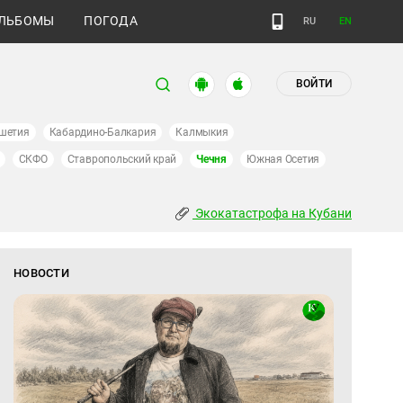
ЛЬБОМЫ
ПОГОДА
RU
EN
ВОЙТИ
шетия
Кабардино-Балкария
Калмыкия
СКФО
Ставропольский край
Чечня
Южная Осетия
Экокатастрофа на Кубани
НОВОСТИ