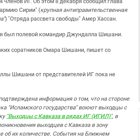
14 членов ИГ. Об этом 8 декабря сообщил глава
армию Сирии" (
крупная антиправительственная
а"
) "Отряда рассвета свободы" Амер Хассан.
бря был полевой командир Джундалла Шишани.
ких соратников Омара Шишани, пишет со
лы Шишани от представителей ИГ пока не
подтверждена информация о том, что на стороне
ака "Исламского государства" воюют выходцы с
вку
"Выходцы с Кавказа в рядах ИГ (ИГИЛ)"
, в
роникновения выходцев с Кавказа
в зону
 об их количестве. События на Ближнем