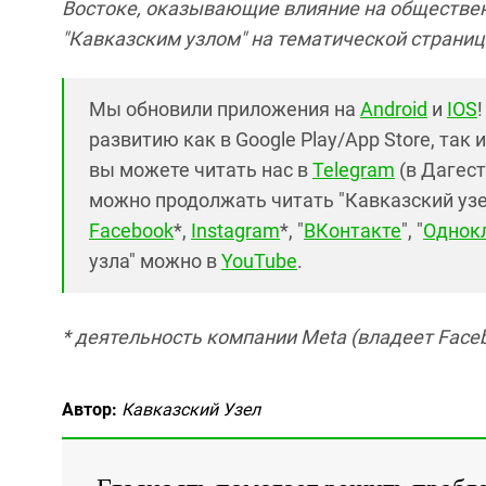
Востоке, оказывающие влияние на обществе
"Кавказским узлом" на тематической страни
Мы обновили приложения на
Android
и
IOS
развитию как в Google Play/App Store, так 
вы можете читать нас в
Telegram
(в Дагест
можно продолжать читать "Кавказский узел"
Facebook
*,
Instagram
*, "
ВКонтакте
", "
Однок
узла" можно в
YouTube
.
* деятельность компании Meta (владеет Faceb
Автор:
Кавказский Узел