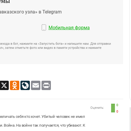
емы
авказского узла» в Telegram
Мобильная форма
ехода в бот, нажмите на «Запустить бота» и напишите нам. Для отправки
», затем отметьте фото или видео в памяти устройства и нажмите
App
Viber
X
Odnoklassniki
LiveJournal
Email
Print
0
Оценить:
0
личать себя кто хочет. Убитый человек не имел
. Война. На войне так получается, что убивают. К