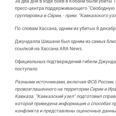
За два дня в ходе боев в Кобани были убиты 
пресс-центра поддерживающего "Свободную 
группировка в Сирии, - прим. "Кавказского узл
По словам Хассана, одним из убитых 8 дека
Джундалла Шишани был одним из самых близ
ссылкой на Хассана ARA News.
Официальных подтверждений гибели Джундал
поступало.
Разными источниками, включая ФСБ России, 
провозглашенного на территории Сирии и Ир
Кавказа. "Кавказский узел" подготовил спра
которой приведена информация
о способах п
конфликта
и представлены оценочные данные