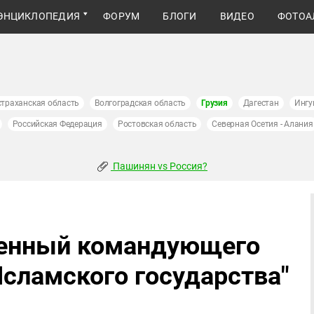
ЭНЦИКЛОПЕДИЯ
ФОРУМ
БЛОГИ
ВИДЕО
ФОТОА
страханская область
Волгоградская область
Грузия
Дагестан
Ингу
Российская Федерация
Ростовская область
Северная Осетия - Алания
Пашинян vs Россия?
женный командующего
сламского государства"