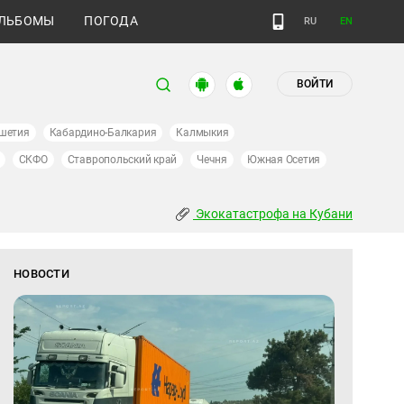
ЛЬБОМЫ
ПОГОДА
RU
EN
ВОЙТИ
шетия
Кабардино-Балкария
Калмыкия
СКФО
Ставропольский край
Чечня
Южная Осетия
Экокатастрофа на Кубани
НОВОСТИ