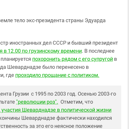
земле тело экс-президента страны Эдуарда
истр иностранных дел СССР и бывший президент
я в 12.00 по грузинскому времени
. В последнее
а планируется
похоронить рядом с его супругой
в
рда Шеварднадзе было перенесено в
и, где
проходило прощание с политиком.
нта Грузии с 1995 по 2003 год. Осенью 2003-го
ультате
"революции роз".
Отметим, что
 участия Шеварднадзе в политической жизни
 кончины Шеварднадзе фактически находился
ственность за это его неясное положение