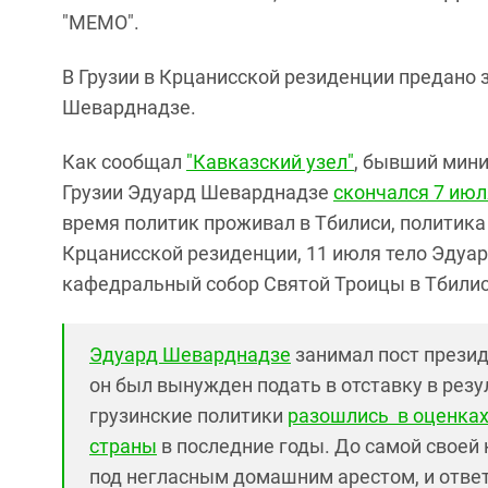
"МЕМО".
В Грузии в Крцанисской резиденции предано 
Шеварднадзе.
Как сообщал
"Кавказский узел"
, бывший мин
Грузии Эдуард Шеварднадзе
скончался 7 июл
время политик проживал в Тбилиси, политик
Крцанисской резиденции, 11 июля тело Эдуа
кафедральный собор Святой Троицы в Тбилис
Эдуард Шеварднадзе
занимал пост президе
он был вынужден подать в отставку в рез
грузинские политики
разошлись в оценках
страны
в последние годы. До самой своей
под негласным домашним арестом, и ответ