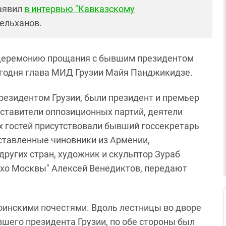
заявил
в интервью "Кавказскому
ельханов.
на церемонию прощания с бывшим президентом
годня глава МИД Грузии Майя Панджикидзе.
-президентом Грузии, были президент и премьер
дставители оппозиционных партий, деятели
х гостей присутствовали бывший госсекретарь
тавленные чиновники из Армении,
других стран, художник и скульптор Зураб
Эхо Москвы" Алексей Венедиктов, передают
оинскими почестями. Вдоль лестницы во дворе
вшего президента Грузии, по обе стороны был