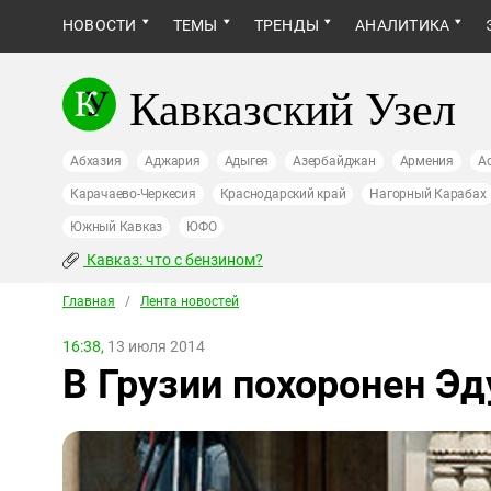
НОВОСТИ
ТЕМЫ
ТРЕНДЫ
АНАЛИТИКА
Кавказский Узел
Абхазия
Аджария
Адыгея
Азербайджан
Армения
А
Карачаево-Черкесия
Краснодарский край
Нагорный Карабах
Южный Кавказ
ЮФО
Кавказ: что с бензином?
Главная
/
Лента новостей
16:38,
13 июля 2014
В Грузии похоронен Э