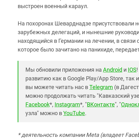
выстроен военный караул.
На похоронах Шеварднадзе присутствовали не
зарубежных делегаций, и нынешние руководит
находящийся в Германии на лечении, в связи
которое было зачитано на панихиде, передает
Мы обновили приложения на
Android
и
IOS
развитию как в Google Play/App Store, так 
вы можете читать нас в
Telegram
(в Дагест
можно продолжать читать "Кавказский узел"
Facebook
*,
Instagram
*, "
ВКонтакте
", "
Однок
узла" можно в
YouTube
.
* деятельность компании Meta (владеет Faceb