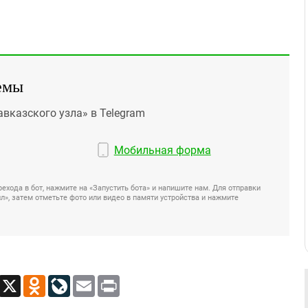
емы
авказского узла» в Telegram
Мобильная форма
ехода в бот, нажмите на «Запустить бота» и напишите нам. Для отправки
», затем отметьте фото или видео в памяти устройства и нажмите
App
Viber
X
Odnoklassniki
LiveJournal
Email
Print