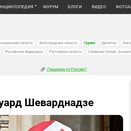
ЭНЦИКЛОПЕДИЯ
ФОРУМ
БЛОГИ
ВИДЕО
ФОТОА
страханская область
Волгоградская область
Грузия
Дагестан
Ингу
Российская Федерация
Ростовская область
Северная Осетия - Алания
Пашинян vs Россия?
дуард Шеварднадзе