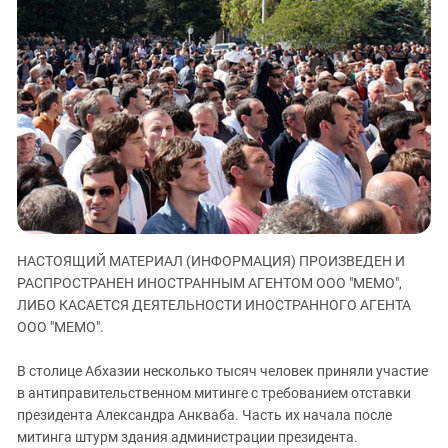
ЗАСТАВЛЯЕТ
Дагестан
КАВКАЗ ЗА ПАЛЕСТИНУ
Ингушетия
ИНАКОМЫСЛИЕ В ЧЕЧНЕ
Кабардино-Балкария
ПРЕСЛЕДОВАНИЕ АКТИВИСТОВ
МОБИЛИЗАЦИЯ И ПРОТЕСТЫ
Калмыкия
Карачаево-Черкесия
Краснодарский край
Нагорный Карабах
Российская Федерация
НАСТОЯЩИЙ МАТЕРИАЛ (ИНФОРМАЦИЯ) ПРОИЗВЕДЕН И
Ростовская область
РАСПРОСТРАНЕН ИНОСТРАННЫМ АГЕНТОМ ООО "МЕМО",
Северная Осетия - Алания
ЛИБО КАСАЕТСЯ ДЕЯТЕЛЬНОСТИ ИНОСТРАННОГО АГЕНТА
СКФО
ООО "МЕМО".
Ставропольский край
В столице Абхазии несколько тысяч человек приняли участие
Чечня
в антиправительственном митинге с требованием отставки
президента Александра Анкваба. Часть их начала после
Южная Осетия
митинга штурм здания администрации президента.