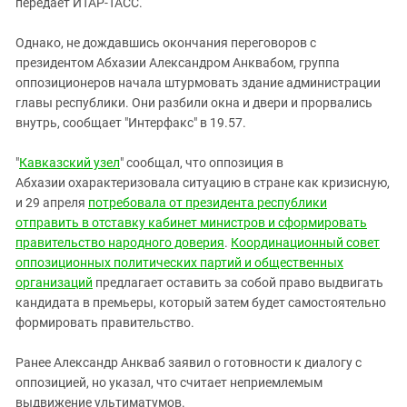
передает ИТАР-ТАСС.
Однако, не дождавшись окончания переговоров с
президентом Абхазии Александром Анквабом, группа
оппозиционеров начала штурмовать здание администрации
главы республики. Они разбили окна и двери и прорвались
внутрь, сообщает "Интерфакс" в 19.57.
"
Кавказский узел
" сообщал, что оппозиция в
Абхазии охарактеризовала ситуацию в стране как кризисную,
и 29 апреля
потребовала от президента республики
отправить в отставку кабинет министров и сформировать
правительство народного доверия
.
Координационный совет
оппозиционных политических партий и общественных
организаций
предлагает оставить за собой право выдвигать
кандидата в премьеры, который затем будет самостоятельно
формировать правительство.
Ранее Александр Анкваб заявил о готовности к диалогу с
оппозицией, но указал, что считает неприемлемым
выдвижение ультиматумов.