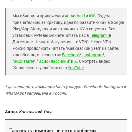
Мы обновили приложения на
Android
и
IOS
! Будем
признательны за критику, идеи по развитию как в Google
Play/App Store, так и на страницах КУ в соцсетях. Без
установки VPN вы можете читать нас в
Telegram
(в
Дагестане, Чечне и Ингушетии – с VPN). Через VPN
можно продолжать читать "Кавказский узел" на сайте,
как обычно, и в соцсетях
Facebook
*,
Instagram
*,
"
ВКонтакте
", "
Одноклассники
" и
X
. Смотреть видео
"Кавказского узла" можно в
YouTube
.
* деятельность компании Meta (владеет Facebook, Instagram и
WhatsApp) запрещена в России.
Автор:
Кавказский Узел
Гласность помогает решить проблемы