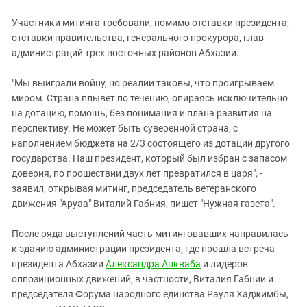
Южный Кавказ
Участники митинга требовали, помимо отставки президента,
ЮФО
отставки правительства, генерального прокурора, глав
администраций трех восточных районов Абхазии.
"Мы выиграли войну, но реалии таковы, что проигрываем
миром. Страна плывет по течению, опираясь исключительно
на дотацию, помощь, без понимания и плана развития на
перспективу. Не может быть суверенной страна, с
наполнением бюджета на 2/3 состоящего из дотаций другого
государства. Наш президент, который был избран с запасом
доверия, по прошествии двух лет превратился в царя", -
заявил, открывая митинг, председатель ветеранского
движения "Аруаа" Виталий Габния, пишет "Нужная газета".
После ряда выступлений часть митинговавших направилась
к зданию администрации президента, где прошла встреча
президента Абхазии
Александра Анкваба
и лидеров
оппозиционных движений, в частности, Виталия Габнии и
председателя Форума народного единства Рауля Хаджимбы,