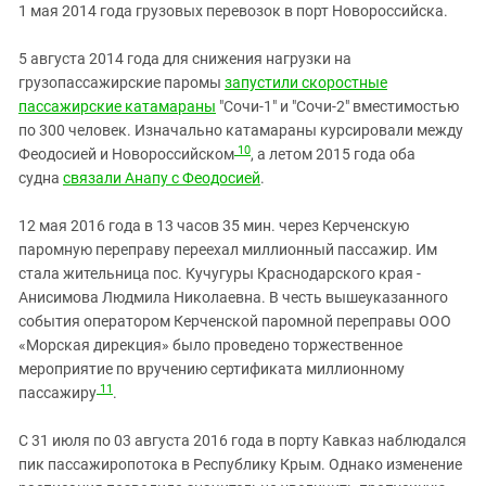
1 мая 2014 года грузовых перевозок в порт Новороссийска.
5 августа 2014 года для снижения нагрузки на
грузопассажирские паромы
запустили скоростные
пассажирские катамараны
"Сочи-1" и "Сочи-2" вместимостью
по 300 человек. Изначально катамараны курсировали между
10
Феодосией и Новороссийском
, а летом 2015 года оба
судна
связали Анапу с Феодосией
.
12 мая 2016 года в 13 часов 35 мин. через Керченскую
паромную переправу переехал миллионный пассажир. Им
стала жительница пос. Кучугуры Краснодарского края -
Анисимова Людмила Николаевна. В честь вышеуказанного
события оператором Керченской паромной переправы ООО
«Морская дирекция» было проведено торжественное
мероприятие по вручению сертификата миллионному
11
пассажиру
.
С 31 июля по 03 августа 2016 года в порту Кавказ наблюдался
пик пассажиропотока в Республику Крым. Однако изменение