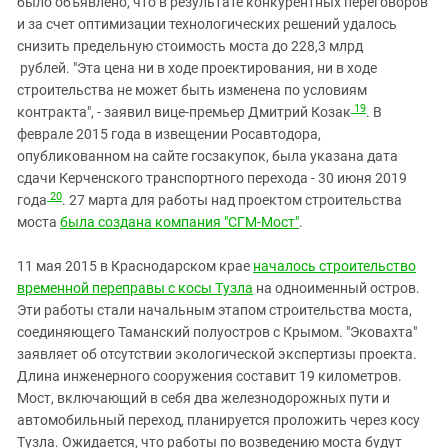
было объявлено, что в результате конкурентных переговоров
и за счет оптимизации технологических решений удалось
снизить предельную стоимость моста до 228,3 млрд
рублей. "Эта цена ни в ходе проектирования, ни в ходе
строительства не может быть изменена по условиям
19
контракта", - заявил вице-премьер Дмитрий Козак
. В
феврале 2015 года в извещении Росавтодора,
опубликованном на сайте госзакупок, была указана дата
сдачи Керченского транспортного перехода - 30 июня 2019
20
года
. 27 марта для работы над проектом строительства
моста
была создана компания "СГМ-Мост"
.
11 мая 2015 в Краснодарском крае
началось строительство
временной переправы с косы Тузла
на одноименный остров.
Эти работы стали начальным этапом строительства моста,
соединяющего Таманский полуостров с Крымом. "Эковахта"
заявляет об отсутствии экологической экспертизы проекта.
Длина инженерного сооружения составит 19 километров.
Мост, включающий в себя два железнодорожных пути и
автомобильный переход, планируется проложить через косу
Тузла. Ожидается, что работы по возведению моста будут