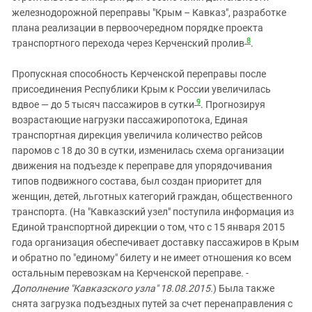
железнодорожной переправы "Крым – Кавказ", разработке
плана реализации в первоочередном порядке проекта
8
транспортного перехода через Керченский пролив
.
Пропускная способность Керченской переправы после
присоединения Республики Крым к России увеличилась
9
вдвое — до 5 тысяч пассажиров в сутки
. Прогнозируя
возрастающие нагрузки пассажиропотока, Единая
транспортная дирекция увеличила количество рейсов
паромов с 18 до 30 в сутки, изменилась схема организации
движения на подъезде к переправе для упорядочивания
типов подвижного состава, был создан приоритет для
женщин, детей, льготных категорий граждан, общественного
транспорта. (На "
Кавказский узел" поступила информация из
Единой транспортной дирекции о том, что с 15 января 2015
года организация обеспечивает доставку пассажиров в Крым
и обратно по "единому" билету и не имеет отношения ко всем
остальным перевозкам на Керченской переправе. -
Дополнение "Кавказского узла" 18.08.2015.
) Была также
снята загрузка подъездных путей за счет перенаправления с