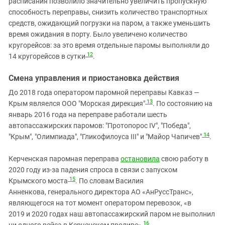
расписания позволило значительно увеличить пропускную
способность переправы, снизить количество транспортных
средств, ожидающий погрузки на паром, а также уменьшить
время ожидания в порту. Было увеличено количество
кругорейсов: за это время отдельные паромы выполняли до
12
14 кругорейсов в сутки
.
Смена управления и приостановка действия
До 2018 года оператором паромной переправы Кавказ —
13
Крым являелся ООО "Морская дирекция"
. По состоянию на
январь 2016 года на переправе работали шесть
автопассажирских паромов: "Протопорос IV", "Победа",
14
"Крым", "Олимпиада", "Гликофилоуса III" и "Майор Чапичев"
.
Керченская паромная переправа
остановила
свою работу в
2020 году из-за падения спроса в связи с запуском
15
Крымского моста
. По словам Василия
Анненкова, генерального директора АО «АнРуссТранс»,
являющегося на тот момент оператором перевозок, «в
2019 и 2020 годах наш автопассажирский паром не выполнил
16
ни одного рейса в Керченском проливе»