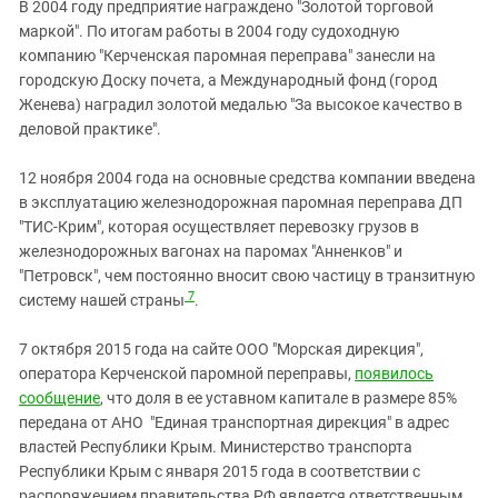
В 2004 году предприятие награждено "Золотой торговой
маркой". По итогам работы в 2004 году судоходную
компанию "Керченская паромная переправа" занесли на
городскую Доску почета, а Международный фонд (город
Женева) наградил золотой медалью "За высокое качество в
деловой практике".
12 ноября 2004 года на основные средства компании введена
в эксплуатацию железнодорожная паромная переправа ДП
"ТИС-Крим", которая осуществляет перевозку грузов в
железнодорожных вагонах на паромах "Анненков" и
"Петровск", чем постоянно вносит свою частицу в транзитную
7
систему нашей страны
.
7 октября 2015 года на сайте ООО "Морская дирекция",
оператора Керченской паромной переправы,
появилось
сообщение
, что доля в ее уставном капитале в размере 85%
передана от АНО "Единая транспортная дирекция" в адрес
властей Республики Крым. Министерство транспорта
Республики Крым с января 2015 года в соответствии с
распоряжением правительства РФ является ответственным