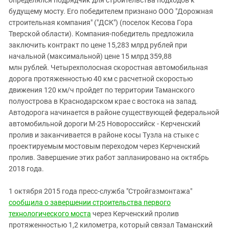
определялся подрядчик для строительства подходов к
будущему мосту. Его победителем признано ООО "Дорожная
строительная компания" ("ДСК") (поселок Кесова Гора
Тверской области). Компания-победитель предложила
заключить контракт по цене 15,283 млрд рублей при
начальной (максимальной) цене 15 млрд 359,88
млн рублей. Четырехполосная скоростная автомобильная
дорога протяженностью 40 км с расчетной скоростью
движения 120 км/ч пройдет по территории Таманского
полуострова в Краснодарском крае с востока на запад.
Автодорога начинается в районе существующей федеральной
автомобильной дороги М-25 Новороссийск - Керченский
пролив и заканчивается в районе косы Тузла на стыке с
проектируемым мостовым переходом через Керченский
пролив. Завершение этих работ запланировано на октябрь
2018 года.
1 октября 2015 года пресс-служба "Стройгазмонтажа"
сообщила о завершении строительства первого
технологического моста
через Керченский пролив
протяженностью 1,2 километра, который связал Таманский