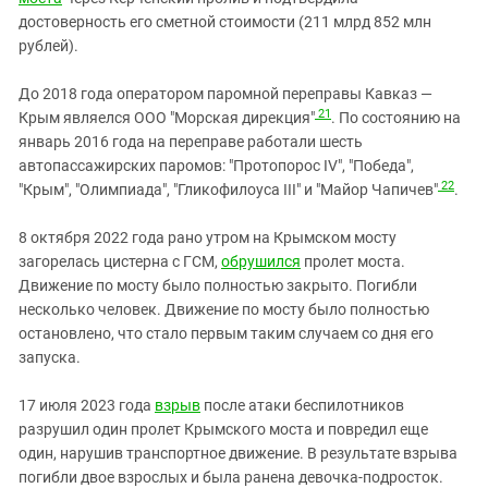
достоверность его сметной стоимости (211 млрд 852 млн
рублей).
До 2018 года оператором паромной переправы Кавказ —
21
Крым являелся ООО "Морская дирекция"
. По состоянию на
январь 2016 года на переправе работали шесть
автопассажирских паромов: "Протопорос IV", "Победа",
22
"Крым", "Олимпиада", "Гликофилоуса III" и "Майор Чапичев"
.
8 октября 2022 года рано утром на Крымском мосту
загорелась цистерна с ГСМ,
обрушился
пролет моста.
Движение по мосту было полностью закрыто. Погибли
несколько человек. Движение по мосту было полностью
остановлено, что стало первым таким случаем со дня его
запуска.
17 июля 2023 года
взрыв
после атаки беспилотников
разрушил один пролет Крымского моста и повредил еще
один, нарушив транспортное движение. В результате взрыва
погибли двое взрослых и была ранена девочка-подросток.