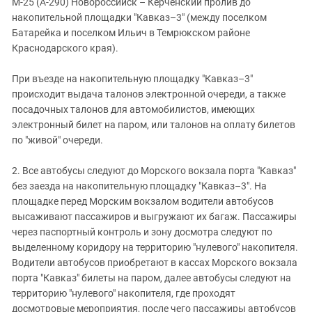
М-25 (А-290) Новороссийск – Керченский пролив до
накопительной площадки "Кавказ–3" (между поселком
Батарейка и поселком Ильич в Темрюкском районе
Краснодарского края).
При въезде на накопительную площадку "Кавказ–3"
происходит выдача талонов электронной очереди, а также
посадочных талонов для автомобилистов, имеющих
электронный билет на паром, или талонов на оплату билетов
по "живой" очереди.
2. Все автобусы следуют до Морского вокзала порта "Кавказ"
без заезда на накопительную площадку "Кавказ–3". На
площадке перед Морским вокзалом водители автобусов
высаживают пассажиров и выгружают их багаж. Пассажиры
через паспортный контроль и зону досмотра следуют по
выделенному коридору на территорию "нулевого" накопителя.
Водители автобусов приобретают в кассах Морского вокзала
порта "Кавказ" билеты на паром, далее автобусы следуют на
территорию "нулевого" накопителя, где проходят
досмотровые мероприятия, после чего пассажиры автобусов