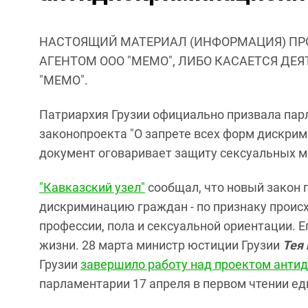
НАСТОЯЩИЙ МАТЕРИАЛ (ИНФОРМАЦИЯ) ПР
АГЕНТОМ ООО "МЕМО", ЛИБО КАСАЕТСЯ ДЕ
"МЕМО".
Патриархия Грузии официально призвала пар
законопроекта "О запрете всех форм дискрими
документ оговаривает защиту сексуальных 
"Кавказский узел"
сообщал, что новый закон 
дискриминацию граждан - по признаку проис
профессии, пола и сексуальной ориентации. 
жизни. 28 марта министр юстиции Грузии
Тея
Грузии
завершило работу над проектом анти
парламентарии 17 апреля в первом чтении е