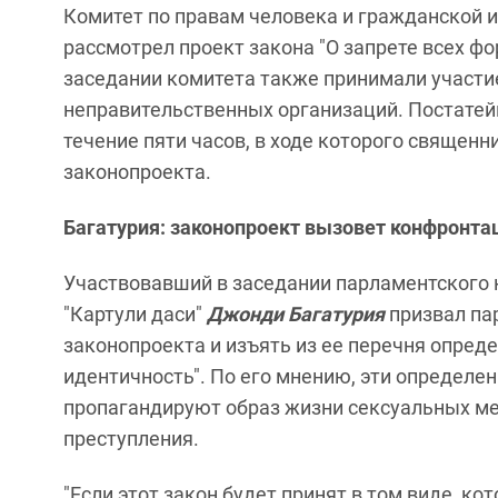
Комитет по правам человека и гражданской и
рассмотрел проект закона "О запрете всех фо
заседании комитета также принимали участие
неправительственных организаций. Постатей
течение пяти часов, в ходе которого священ
законопроекта.
Багатурия: законопроект вызовет конфронта
Участвовавший в заседании парламентского 
"Картули даси"
Джонди Багатурия
призвал пар
законопроекта и изъять из ее перечня опреде
идентичность". По его мнению, эти определе
пропагандируют образ жизни сексуальных ме
преступления.
"Если этот закон будет принят в том виде, к