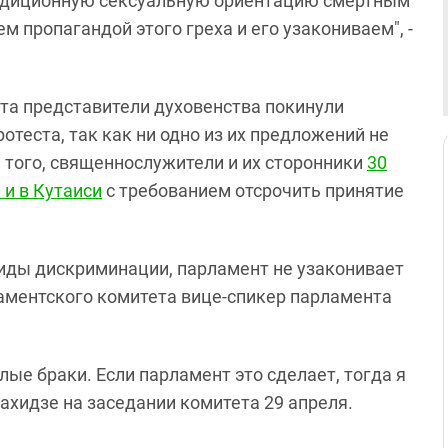
радиционную сексуальную ориентацию смертным
м пропагандой этого греха и его узакониваем", -
та представители духовенства покинули
отеста, так как ни одно из их предложений не
е того, священнослужители и их сторонники
30
 и в Кутаиси
с требованием отсрочить принятие
иды дискриминации, парламент не узаконивает
ламентского комитета вице-спикер парламента
лые браки. Если парламент это сделает, тогда я
бахидзе на заседании комитета 29 апреля.