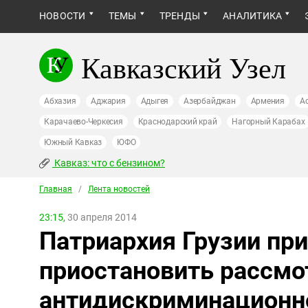
НОВОСТИ
ТЕМЫ
ТРЕНДЫ
АНАЛИТИКА
Кавказский Узел
Абхазия
Аджария
Адыгея
Азербайджан
Армения
А
Карачаево-Черкесия
Краснодарский край
Нагорный Карабах
Южный Кавказ
ЮФО
Кавказ: что с бензином?
Главная
/
Лента новостей
23:15,
30 апреля 2014
Патриархия Грузии пр
приостановить рассмо
антидискриминационн