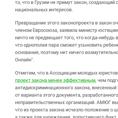
то, что в Грузии не примут закон, создающий
национальных интересов.
Превращение этого законопроекта в закон оче
членом Евросоюза, заявила министр юстиции 
ничто не предвещает того, что когда-нибудь 
что однополая пара сможет усыновить ребенк
основания, поэтому нет ничего возмутительно
Онлайн".
Отметим, что в Ассоциации молодых юристов
проект закона менее эффективным
, чем под
антидискриминационного закона, внесенный 2
от варианта этого документа, разработанног
неправительственных организаций.
АМЮГ выр
что из проекта закона исчезло положение о 
а также для учреждения, допустившего факт