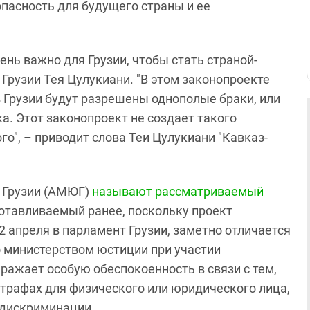
 опасность для будущего страны и ее
нь важно для Грузии, чтобы стать страной-
Грузии Тея Цулукиани. "В этом законопроекте
в Грузии будут разрешены однополые браки, или
а. Этот законопроект не создает такого
го", – приводит слова Теи Цулукиани "Кавказ-
 Грузии (АМЮГ)
называют рассматриваемый
готавливаемый ранее, поскольку проект
 апреля в парламент Грузии, заметно отличается
о министерством юстиции при участии
ажает особую обеспокоенность в связи с тем,
штрафах для физического или юридического лица,
 дискриминации.