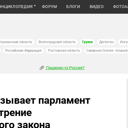
ЭНЦИКЛОПЕДИЯ
ФОРУМ
БЛОГИ
ВИДЕО
ФОТОА
страханская область
Волгоградская область
Грузия
Дагестан
Ингу
Российская Федерация
Ростовская область
Северная Осетия - Алания
Пашинян vs Россия?
изывает парламент
трение
ого закона