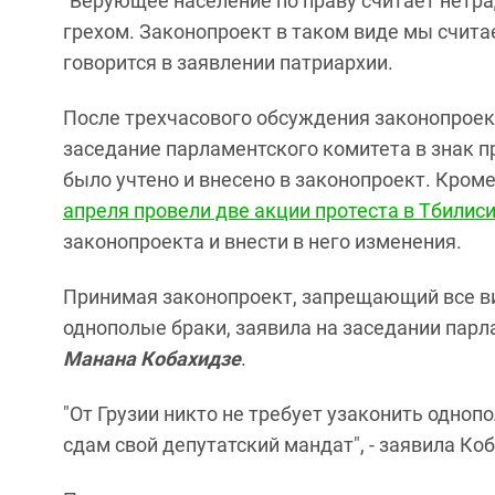
"Верующее население по праву считает нет
грехом. Законопроект в таком виде мы считае
говорится в заявлении патриархии.
После трехчасового обсуждения законопроек
заседание парламентского комитета в знак пр
было учтено и внесено в законопроект. Кром
апреля провели две акции протеста в Тбилиси
законопроекта и внести в него изменения.
Принимая законопроект, запрещающий все в
однополые браки, заявила на заседании пар
Манана Кобахидзе
.
"От Грузии никто не требует узаконить однопо
сдам свой депутатский мандат", - заявила Ко