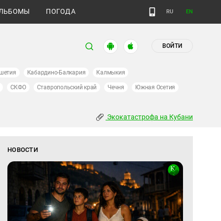
ЛЬБОМЫ
ПОГОДА
RU
EN
ВОЙТИ
шетия
Кабардино-Балкария
Калмыкия
СКФО
Ставропольский край
Чечня
Южная Осетия
Экокатастрофа на Кубани
НОВОСТИ