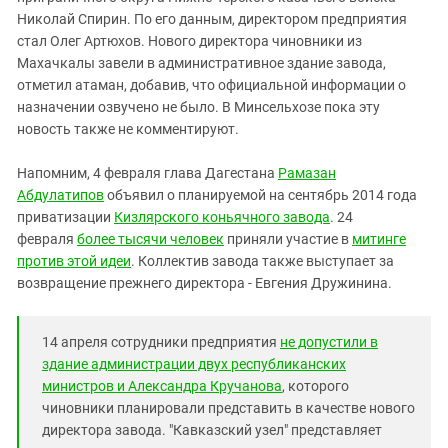
Южный Кавказ
Николай Спирин. По его данным, директором предприятия
ЮФО
стал Олег Артюхов. Нового директора чиновники из
Махачкалы завели в административное здание завода,
отметил атаман, добавив, что официальной информации о
назначении озвучено не было. В Минсельхозе пока эту
новость также не комментируют.
Напомним, 4 февраля глава Дагестана
Рамазан
Абдулатипов
объявил о планируемой на сентябрь 2014 года
приватизации
Кизлярского коньячного завода
. 24
февраля
более тысячи человек
приняли участие в
митинге
против этой идеи
. Коллектив завода также выступает за
возвращение прежнего директора - Евгения Дружинина.
14 апреля сотрудники предприятия
не допустили в
здание администрации двух республиканских
министров и Александра Кручанова
, которого
чиновники планировали представить в качестве нового
директора завода. "Кавказский узел" представляет