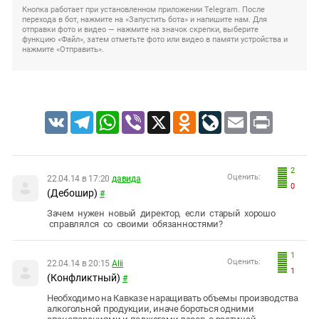
Кнопка работает при установленном приложении Telegram. После
перехода в бот, нажмите на «Запустить бота» и напишите нам. Для
отправки фото и видео — нажмите на значок скрепки, выберите
функцию «Файл», затем отметьте фото или видео в памяти устройства и
нажмите «Отправить».
VK
Telegram
WhatsApp
Viber
X
Odnoklassniki
LiveJournal
Email
Print
2
Оценить:
22.04.14 в 17:20
давида
0
(Дебошир)
#
Зачем нужен новый директор, если старый хорошо
справлялся со своими обязанностями?
1
Оценить:
22.04.14 в 20:15
Alii
1
(Конфликтный)
#
Необходимо на Кавказе наращивать объемы производства
алкогольной продукции, иначе бороться одними