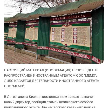
ЗАСТАВЛЯЕТ
Дагестан
КАВКАЗ ЗА ПАЛЕСТИНУ
Ингушетия
ИНАКОМЫСЛИЕ В ЧЕЧНЕ
Кабардино-Балкария
ПРЕСЛЕДОВАНИЕ АКТИВИСТОВ
МОБИЛИЗАЦИЯ И ПРОТЕСТЫ
Калмыкия
Карачаево-Черкесия
Краснодарский край
Нагорный Карабах
Российская Федерация
Ростовская область
НАСТОЯЩИЙ МАТЕРИАЛ (ИНФОРМАЦИЯ) ПРОИЗВЕДЕН И
Северная Осетия - Алания
РАСПРОСТРАНЕН ИНОСТРАННЫМ АГЕНТОМ ООО "МЕМО",
СКФО
ЛИБО КАСАЕТСЯ ДЕЯТЕЛЬНОСТИ ИНОСТРАННОГО АГЕНТА
ООО "МЕМО".
Ставропольский край
Чечня
В Дагестане на Кизлярском коньячном заводе назначен
Южная Осетия
новый директор, сообщил атаман Кизлярского особого
приграничного округа Нижне-Терского казачьего войска