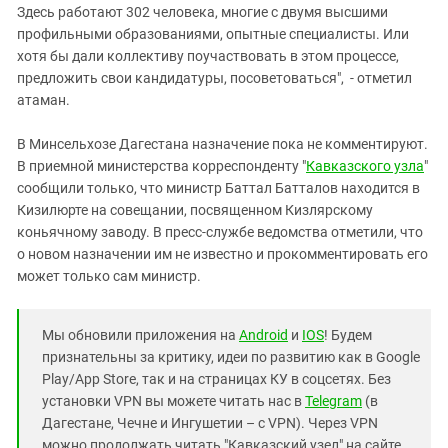
Здесь работают 302 человека, многие с двумя высшими
профильными образованиями, опытные специалисты. Или
хотя бы дали коллективу поучаствовать в этом процессе,
предложить свои кандидатуры, посоветоваться", - отметил
атаман.
В Минсельхозе Дагестана назначение пока не комментируют.
В приемной министерства корреспонденту "
Кавказского узла
"
сообщили только, что министр Баттал Батталов находится в
Кизилюрте на совещании, посвященном Кизлярскому
коньячному заводу. В пресс-службе ведомства отметили, что
о новом назначении им не известно и прокомментировать его
может только сам министр.
Мы обновили приложения на
Android
и
IOS
! Будем
признательны за критику, идеи по развитию как в Google
Play/App Store, так и на страницах КУ в соцсетях. Без
установки VPN вы можете читать нас в
Telegram
(в
Дагестане, Чечне и Ингушетии – с VPN). Через VPN
можно продолжать читать "Кавказский узел" на сайте,