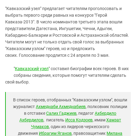
ЗАСТАВЛЯЕТ
Дагестан
"Кавказский узел" предлагает читателям проголосовать и
КАВКАЗ ЗА ПАЛЕСТИНУ
Ингушетия
выбрать первого среди равных на конкурсе "Герой
ИНАКОМЫСЛИЕ В ЧЕЧНЕ
Кавказа-2013". В число номинантов третьего этапа вошли
Кабардино-Балкария
ПРЕСЛЕДОВАНИЕ АКТИВИСТОВ
представители Дагестана, Ингушетии, Чечни, Адыгеи,
МОБИЛИЗАЦИЯ И ПРОТЕСТЫ
Калмыкия
Кабардино-Балкарии и Ростовской и Астраханской областей.
Читатели могут не только отдать свой голос за выбранных
Карачаево-Черкесия
"Кавказским узлом" героев, но и предложить
Краснодарский край
своих. Голосование продлится с 24 апреля по 3 мая.
Нагорный Карабах
"
Кавказский узел
" составил биографии всех героев. В них
Российская Федерация
собраны сведения, которые помогут читателям сделать
Ростовская область
свой выбор.
Северная Осетия - Алания
СКФО
В список героев, отобранных "Кавказским узлом", вошли
журналист
Ахмеднаби Ахмеднабиев
, полковник полиции
Ставропольский край
в отставке
Салих Гаджиев
, педагог
Ахбердило
Чечня
Ахбердил
ов
, писатель
Исса Кодзоев
, имам
Хамзат
Чумаков
, один из лидеров черкесского
Южная Осетия
движения
Ибрагим Яганов
, правозащитник
Милана