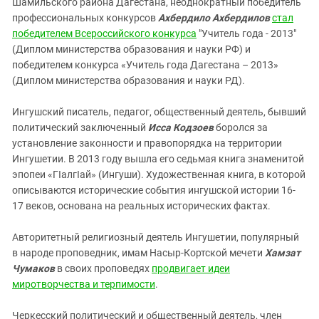
Шамильского района Дагестана, неоднократный победитель
профессиональных конкурсов
Ахбердило Ахбердилов
стал
победителем Всероссийского конкурса
"Учитель года - 2013"
(Диплом министерства образования и науки РФ) и
победителем конкурса «Учитель года Дагестана – 2013»
(Диплом министерства образования и науки РД).
Ингушский писатель, педагог, общественный деятель, бывший
политический заключенный
Исса Кодзоев
боролся за
установление законности и правопорядка на территории
Ингушетии. В 2013 году вышла его седьмая книга знаменитой
эпопеи «ГIалгIай» (Ингуши). Художественная книга, в которой
описываются исторические события ингушской истории 16-
17 веков, основана на реальных исторических фактах.
Авторитетный религиозный деятель Ингушетии, популярный
в народе проповедник, имам Насыр-Кортской мечети
Хамзат
Чумаков
в своих проповедях
продвигает идеи
миротворчества и терпимости
.
Черкесский политический и общественный деятель, член