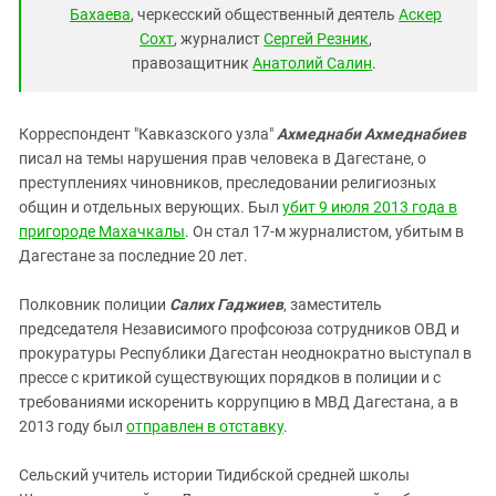
Южный Кавказ
Бахаева
, черкесский общественный деятель
Аскер
ЮФО
Сохт
, журналист
Сергей Резник
,
правозащитник
Анатолий Салин
.
Корреспондент "Кавказского узла"
Ахмеднаби Ахмеднабиев
писал на темы нарушения прав человека в Дагестане, о
преступлениях чиновников, преследовании религиозных
общин и отдельных верующих. Был
убит
9 июля 2013 года в
пригороде Махачкалы
. Он стал 17-м журналистом, убитым в
Дагестане за последние 20 лет.
Полковник полиции
Салих Гаджиев
, заместитель
председателя Независимого профсоюза сотрудников ОВД и
прокуратуры Республики Дагестан неоднократно выступал в
прессе с критикой существующих порядков в полиции и с
требованиями искоренить коррупцию в МВД Дагестана, а в
2013 году был
отправлен в отставку
.
Сельский учитель истории Тидибской средней школы