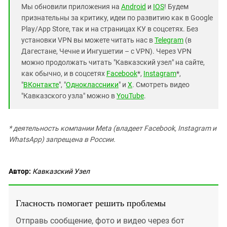
Мы обновили приложения на
Android
и
IOS
! Будем
признательны за критику, идеи по развитию как в Google
Play/App Store, так и на страницах КУ в соцсетях. Без
установки VPN вы можете читать нас в
Telegram
(в
Дагестане, Чечне и Ингушетии – с VPN). Через VPN
можно продолжать читать "Кавказский узел" на сайте,
как обычно, и в соцсетях
Facebook
*,
Instagram
*,
"
ВКонтакте
", "
Одноклассники
" и
X
. Смотреть видео
"Кавказского узла" можно в
YouTube
.
* деятельность компании Meta (владеет Facebook, Instagram и
WhatsApp) запрещена в России.
Автор:
Кавказский Узел
Гласность помогает решить проблемы
Отправь сообщение, фото и видео через бот