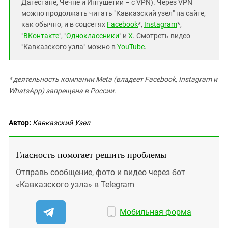
Дагестане, Чечне и Ингушетии – с VPN). Через VPN
можно продолжать читать "Кавказский узел" на сайте,
как обычно, и в соцсетях
Facebook
*,
Instagram
*,
"
ВКонтакте
", "
Одноклассники
" и
X
. Смотреть видео
"Кавказского узла" можно в
YouTube
.
* деятельность компании Meta (владеет Facebook, Instagram и
WhatsApp) запрещена в России.
Автор:
Кавказский Узел
Гласность помогает решить проблемы
Отправь сообщение, фото и видео через бот
«Кавказского узла» в Telegram
Мобильная форма