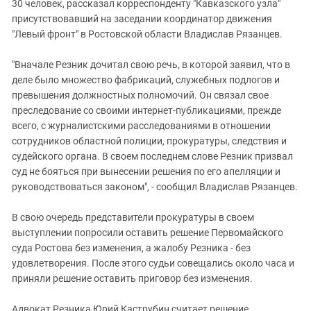
Южный Кавказ
30 человек, рассказал корреспонденту "Кавказского узла"
присутствовавший на заседании координатор движения
ЮФО
"Левый фронт" в Ростовской области Владислав Рязанцев.
"Вначале Резник дочитал свою речь, в которой заявил, что в
деле было множество фабрикаций, служебных подлогов и
превышения должностных полномочий. Он связал свое
преследование со своими интернет-публикациями, прежде
всего, с журналистскими расследованиями в отношении
сотрудников областной полиции, прокуратуры, следствия и
судейского органа. В своем последнем слове Резник призвал
суд не бояться при вынесении решения по его апелляции и
руководствоваться законом", - сообщил Владислав Рязанцев.
В свою очередь представители прокуратуры в своем
выступлении попросили оставить решение Первомайского
суда Ростова без изменения, а жалобу Резника - без
удовлетворения. После этого судьи совещались около часа и
приняли решение оставить приговор без изменения.
Адвокат Резника Юрий Каструбин считает решение