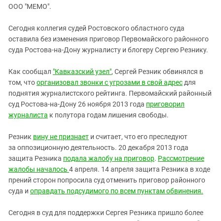
ЗАСТАВЛЯЕТ
ООО "МЕМО".
Дагестан
КАВКАЗ ЗА ПАЛЕСТИНУ
Ингушетия
ИНАКОМЫСЛИЕ В ЧЕЧНЕ
Сегодня коллегия судей Ростовского областного суда
оставила без изменения приговор Первомайского районного
Кабардино-Балкария
ПРЕСЛЕДОВАНИЕ АКТИВИСТОВ
суда Ростова-на-Дону журналисту и блогеру Сергею Резнику.
МОБИЛИЗАЦИЯ И ПРОТЕСТЫ
Калмыкия
Карачаево-Черкесия
Как сообщал
"Кавказский узел"
, Сергей Резник обвинялся в
том, что
организовал звонки с угрозами в свой адрес
для
Краснодарский край
поднятия журналистского рейтинга. Первомайский районный
Нагорный Карабах
суд Ростова-на-Дону 26 ноября 2013 года
приговорил
журналиста
к полутора годам лишения свободы.
Российская Федерация
Ростовская область
Резник
вину не признает
и считает, что его преследуют
Северная Осетия - Алания
за оппозиционную деятельность. 20 декабря 2013 года
защита Резника
подала жалобу на приговор
.
Рассмотрение
СКФО
жалобы началось
4 апреля. 14 апреля защита Резника в ходе
Ставропольский край
прений сторон попросила суд отменить приговор районного
суда и
оправдать подсудимого по всем пунктам обвинения.
Чечня
Южная Осетия
Сегодня в суд для поддержки Сергея Резника пришло более