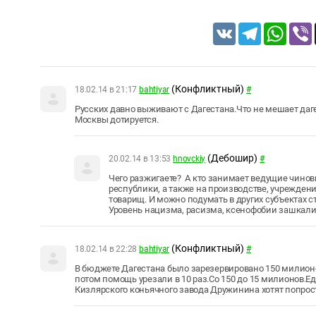
VK
Telegram
Whats
(Конфликтный)
18.02.14 в 21:17
bahtiyar
#
Русских давно выживают с Дагестана.Что не мешает даг
Москвы дотируется.
(Дебошир)
20.02.14 в 13:53
hnovckiy
#
Чего разжигаете? А кто занимает ведущие чинов
республики, а также на производстве, учреждени
товарищ. И можно подумать в других субъектах с
Уровень нацизма, расизма, ксенофобии зашкали
(Конфликтный)
18.02.14 в 22:28
bahtiyar
#
В бюджете Дагестана было зарезервировано 150 милионо
потом помощь урезали в 10 раз.Со 150 до 15 милионов.Е
Кизлярского коньячного завода Дружинина хотят попрос