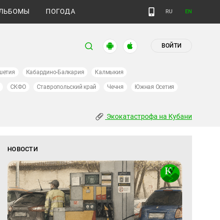
ЛЬБОМЫ
ПОГОДА
RU
EN
ВОЙТИ
шетия
Кабардино-Балкария
Калмыкия
СКФО
Ставропольский край
Чечня
Южная Осетия
Экокатастрофа на Кубани
НОВОСТИ