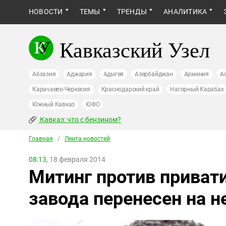
НОВОСТИ
ТЕМЫ
ТРЕНДЫ
АНАЛИТИКА
Кавказский Узел
Абхазия
Аджария
Адыгея
Азербайджан
Армения
А
Карачаево-Черкесия
Краснодарский край
Нагорный Карабах
Южный Кавказ
ЮФО
Кавказ: что с бензином?
Главная
/
Лента новостей
08:13,
18 февраля 2014
Митинг против приват
завода перенесен на 