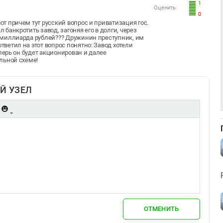
1
Оценить:
0
т причем тут русский вопрос и приватизация гос.
банкротить завод, загоняя его в долги, через
 миллиарда рублей??? Дружинин преступник, им
ветил на этот вопрос понятно: Завод хотели
еперь он будет акционирован и далее
альной схеме!
Й УЗЕЛ
ОТМЕНИТЬ