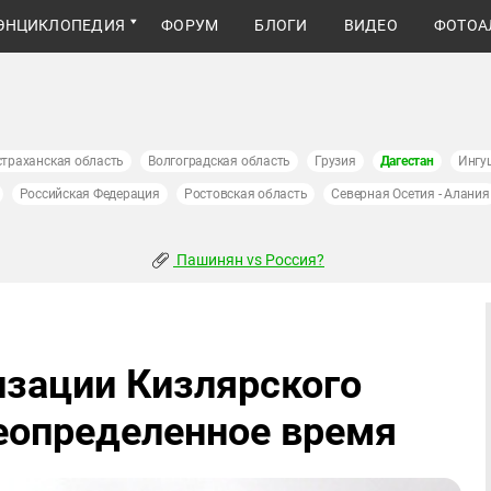
ЭНЦИКЛОПЕДИЯ
ФОРУМ
БЛОГИ
ВИДЕО
ФОТОА
страханская область
Волгоградская область
Грузия
Дагестан
Ингу
Российская Федерация
Ростовская область
Северная Осетия - Алания
Пашинян vs Россия?
изации Кизлярского
неопределенное время