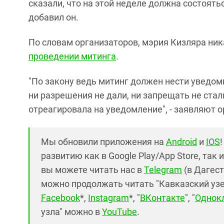
сказали, что на этой неделе должна состояться
добавил он.
По словам организаторов, мэрия Кизляра ник
проведении митинга
.
"По закону ведь митинг должен нести уведом
ни разрешения не дали, ни запрещать не стал
отреагировала на уведомление", - заявляют 
Мы обновили приложения на
Android
и
IOS
развитию как в Google Play/App Store, так 
вы можете читать нас в
Telegram
(в Дагест
можно продолжать читать "Кавказский узел"
Facebook
*,
Instagram
*, "
ВКонтакте
", "
Однок
узла" можно в
YouTube
.