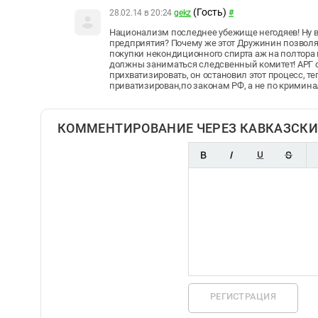
(Гость)
28.02.14 в 20:24
gekz
#
Национализм последнее убежище негодяев! Ну во
предприятия? Почему же этот Дружинин позволял 
покупки некондиционного спирта аж на полтора
должны заниматься следсвенный комитет! АРГ от
прихватизировать, он остановил этот процесс, т
приватизирован,по законам РФ, а не по кримин
КОММЕНТИРОВАНИЕ ЧЕРЕЗ КАВКАЗСКИ
РЕГИСТРАЦИЯ