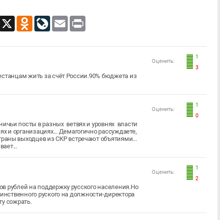
App
Viber
X
Odnoklassniki
LiveJournal
Email
Print
1
Оценить:
3
естанцам жить за счёт России.90% бюджета из
1
Оценить:
0
ничьи посты в разных ветвях и уровнях власти
ях и организациях... Демагогично рассуждаете,
траны выходцев из СКР встречают объятиями...
вает...
1
Оценить:
2
в рублей на поддержку русского населения.Но
динственного руского на должности-директора
ту сожрать.