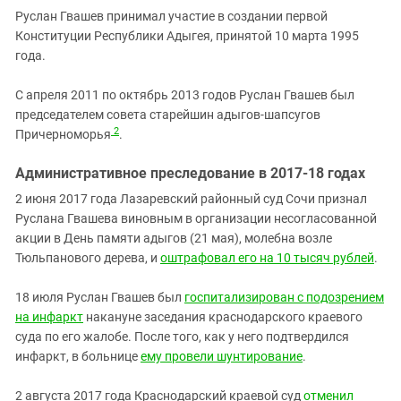
Руслан Гвашев принимал участие в создании первой
Конституции Республики Адыгея, принятой 10 марта 1995
года.
С апреля 2011 по октябрь 2013 годов Руслан Гвашев был
председателем совета старейшин адыгов-шапсугов
2
Причерноморья
.
Административное преследование в 2017-18 годах
2 июня 2017 года Лазаревский районный суд Сочи признал
Руслана Гвашева виновным в организации несогласованной
акции в День памяти адыгов (21 мая), молебна возле
Тюльпанового дерева, и
оштрафовал его на 10 тысяч рублей
.
18 июля Руслан Гвашев был
госпитализирован с подозрением
на инфаркт
накануне заседания краснодарского краевого
суда по его жалобе. После того, как у него подтвердился
инфаркт, в больнице
ему провели шунтирование
.
2 августа 2017 года Краснодарский краевой суд
отменил