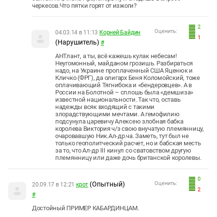
черкесов.Что пятки горят от изжоги?
2
Оценить:
04.03.14 в 11:13
Корней Байдин
1
(Нарушитель)
#
АНТлант, а ты, всё кажешь кулак небесам!
Неугомонный, майданом грозишь. Разбираться
надо, на Украине проплаченный США Яценюк и
Кличко (ФРГ), да олигарх Беня Коломойский, тоже
оплачивающий Тягнибока и «бендеровцев». А в
России на Болотной – сплошь была «демшиза»
известной национальности. Так что, оставь
надежды всяк входящий с такими
злорадствующими мечтами. А гемофилию
подсунула царевичу Алексею злобная бабка
королева Виктория ч/з свою внучатую племянницу,
очаровавшую Ник.Ал-др.ча. Заметь, тут был не
только геополитческий расчет, но и бабская месть
за то, что Ал-др III кинул со сватовством другую
племянницу или даже дочь британской королевы.
0
(Опытный)
Оценить:
20.09.17 в 12:21
крот
2
#
Достойный ПРИМЕР КАБАРДИНЦАМ.