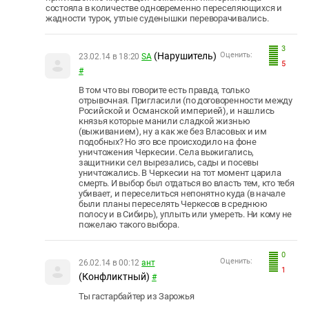
состояла в количестве одновременно переселяющихся и
жадности турок, утлые суденышки переворачивались.
3
(Нарушитель)
Оценить:
23.02.14 в 18:20
SA
5
#
В том что вы говорите есть правда, только
отрывочная. Пригласили (по договоренности между
Росийской и Османской империей), и нашлись
князья которые манили сладкой жизнью
(выживанием), ну а как же без Власовых и им
подобных? Но это все происходило на фоне
уничтожения Черкесии. Села выжигались,
защитники сел вырезались, сады и посевы
уничтожались. В Черкесии на тот момент царила
смерть. И выбор был отдаться во власть тем, кто тебя
убивает, и переселиться непонятно куда (в начале
были планы переселять Черкесов в среднюю
полосу и в Сибирь), уплыть или умереть. Ни кому не
пожелаю такого выбора.
0
Оценить:
26.02.14 в 00:12
ант
1
(Конфликтный)
#
Ты гастарбайтер из Зарожья