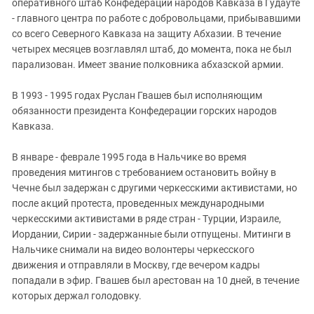
оперативного штаб Конфедерации народов Кавказа в Гудауте
- главного центра по работе с добровольцами, прибывавшими
со всего Северного Кавказа на защиту Абхазии. В течение
четырех месяцев возглавлял штаб, до момента, пока не был
парализован. Имеет звание полковника абхазской армии.
В 1993 - 1995 годах Руслан Гвашев был исполняющим
обязанности президента Конфедерации горских народов
Кавказа.
В январе - феврале 1995 года в Нальчике во время
проведения митингов с требованием остановить войну в
Чечне был задержан с другими черкесскими активистами, но
после акций протеста, проведенных международными
черкесскими активистами в ряде стран - Турции, Израиле,
Иордании, Сирии - задержанные были отпущены. Митинги в
Нальчике снимали на видео волонтеры черкесского
движения и отправляли в Москву, где вечером кадры
попадали в эфир. Гвашев был арестован на 10 дней, в течение
которых держал голодовку.