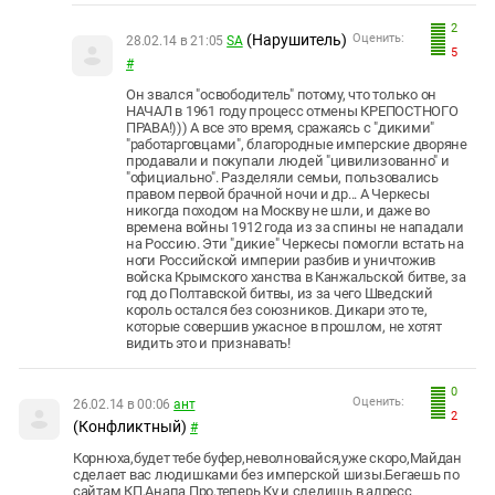
2
(Нарушитель)
Оценить:
28.02.14 в 21:05
SA
5
#
Он звался "освободитель" потому, что только он
НАЧАЛ в 1961 году процесс отмены КРЕПОСТНОГО
ПРАВА!))) А все это время, сражаясь с "дикими"
"работарговцами", благородные имперские дворяне
продавали и покупали людей "цивилизованно" и
"официально". Разделяли семьи, пользовались
правом первой брачной ночи и др... А Черкесы
никогда походом на Москву не шли, и даже во
времена войны 1912 года из за спины не нападали
на Россию. Эти "дикие" Черкесы помогли встать на
ноги Российской империи разбив и уничтожив
войска Крымского ханства в Канжальской битве, за
год до Полтавской битвы, из за чего Шведский
король остался без союзников. Дикари это те,
которые совершив ужасное в прошлом, не хотят
видить это и признавать!
0
Оценить:
26.02.14 в 00:06
ант
2
(Конфликтный)
#
Корнюха,будет тебе буфер,неволновайся,уже скоро,Майдан
сделает вас людишками без имперской шизы.Бегаешь по
сайтам КП,Анапа Про,теперь Ку и следишь в алресс