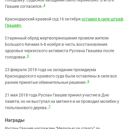
голодовку. Судебное заседание было перенесено. В итоге
4
Гвашев согласился.
Краснодарский краевой суд 16 октября
оставил в силе штраф
Гвашеву.
Старинный обряд жертвоприношения провели жители
Большого Кичмая 6-8 ноября в честь восстановления
здоровья черкесского активиста Руслана Гвашева после
5
голодовки.
23 февраля 2018 года на заседании президиума
Краснодарского краевого суда были оставлены в силе все
6
раннее принятые обвинительные решения.
21 мая 2018 года Руслан Гвашев принял участие в Дне
памяти, но не выступал на митинге и не проводил молебен у
7
тюльпанового дерева.
Награды
Руслан Гвашев награжден "Медалью за отвагу" за