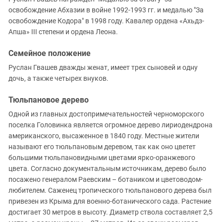
освобождение Абхазии в войне 1992-1993 гг. и медалью "За
освобождение Кодора" в 1998 году. Кавалер ордена «Ахьдз-
Апша» III степени и ордена Леона.
Семейное положение
Руслан Гвашев дважды женат, имеет трех сыновей и одну
дочь, а также четырех внуков.
Тюльпановое дерево
Одной из главных достопримечательностей черноморского
поселка Головинка является огромное дерево лириодендрона
американского, высаженное в 1840 году. Местные жители
называют его тюльпановым деревом, так как оно цветет
большими тюльпановидными цветами ярко-оранжевого
цвета. Согласно документальным источникам, дерево было
посажено генералом Раевским – ботаником и цветоводом-
любителем. Саженец тропического тюльпанового дерева был
привезен из Крыма для военно-ботанического сада. Растение
достигает 30 метров в высоту. Диаметр ствола составляет 2,5