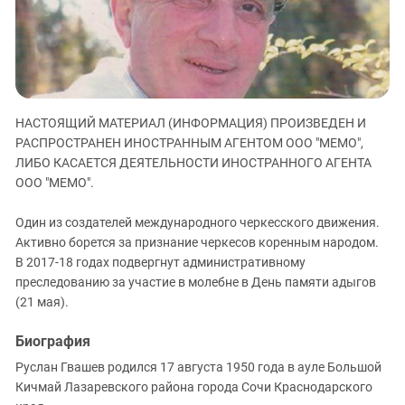
ЗАСТАВЛЯЕТ
Дагестан
КАВКАЗ ЗА ПАЛЕСТИНУ
Ингушетия
ИНАКОМЫСЛИЕ В ЧЕЧНЕ
Кабардино-Балкария
ПРЕСЛЕДОВАНИЕ АКТИВИСТОВ
МОБИЛИЗАЦИЯ И ПРОТЕСТЫ
Калмыкия
НАСТОЯЩИЙ МАТЕРИАЛ (ИНФОРМАЦИЯ) ПРОИЗВЕДЕН И
Карачаево-Черкесия
РАСПРОСТРАНЕН ИНОСТРАННЫМ АГЕНТОМ ООО "МЕМО",
Краснодарский край
ЛИБО КАСАЕТСЯ ДЕЯТЕЛЬНОСТИ ИНОСТРАННОГО АГЕНТА
ООО "МЕМО".
Нагорный Карабах
Российская Федерация
Один из создателей международного черкесского движения.
Ростовская область
Активно борется за признание черкесов коренным народом.
В 2017-18 годах подвергнут административному
Северная Осетия - Алания
преследованию за участие в молебне в День памяти адыгов
СКФО
(21 мая).
Ставропольский край
Биография
Чечня
Руслан Гвашев родился 17 августа 1950 года в ауле Большой
Южная Осетия
Кичмай Лазаревского района города Сочи Краснодарского