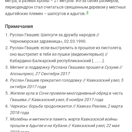
метра, а размах кроны – 27 метров. Из-за своих размеров,
лириодендрон стал считаться священным деревом у местных
8
адыгейских племен – шапсугов и адыгов.
Примечания
Руслан Гвашев: Шапсуги за дружбу народов //
Черноморская здравница», 02.03.1990.
Руслан Гвашев: если выстрелить в прошлое из пистолета,
оно выстрелит в тебя из пушки (видеоинтервью) //
Кабардино-Балкарский республиканский [........].
Митинг в поддержку Руслана Гвашева прошел в Сухуме //
Апсныпресс, 27 Сентября 2017
Руслан Гвашев прекратил голодовку // Кавказский узел, 5
октября 2017 года
Жители аула в Сочи провели многодневный обряд в честь
Гвашева // Кавказский узел, 8 ноября 2017 года
Черкесы: борьба продолжается // Кавказ.Реалии, 2 марта
2018 года
Молебны и митинги в память жертв Кавказской войны
прошли в Адыгее и на Кубани // Кавказский узел, 22 мая