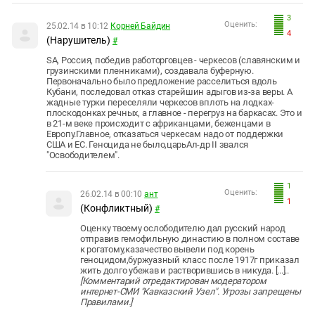
3
Оценить:
25.02.14 в 10:12
Корней Байдин
4
(Нарушитель)
#
SA, Россия, победив работорговцев - черкесов (славянским и
грузинскими пленниками), создавала буферную.
Первоначально было предложение расселиться вдоль
Кубани, последовал отказ старейшин адыгов из-за веры. А
жадные турки переселяли черкесов вплоть на лодках-
плоскодонках речных, а главное - перегруз на баркасах. Это и
в 21-м веке происходит с африканцами, беженцами в
Европу.Главное, отказаться черкесам надо от поддержки
США и ЕС. Геноцида не было,царьАл-др II звался
"Освободителем".
1
Оценить:
26.02.14 в 00:10
ант
1
(Конфликтный)
#
Оценку твоему ослободителю дал русский народ
отправив гемофильную династию в полном составе
к рогатому,казачество вывели под корень
геноцидом,буржуазный класс после 1917г приказал
жить долго убежав и растворившись в никуда. [...]..
[Комментарий отредактирован модератором
интернет-СМИ "Кавказский Узел". Угрозы запрещены
Правилами.]