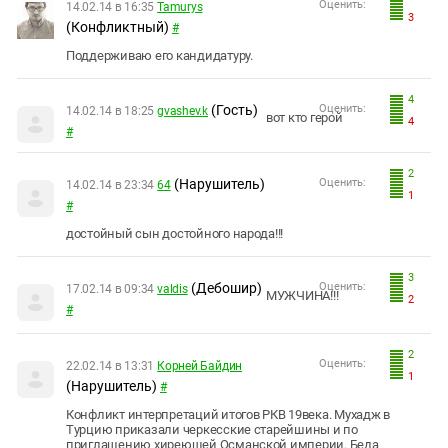
Оценить:
14.02.14 в 16:35
Tamurys
3
(Конфликтный)
#
Поддерживаю его кандидатуру.
4
(Гость)
Оценить:
14.02.14 в 18:25
gvashev.k
вот кто герой
4
#
2
(Нарушитель)
Оценить:
14.02.14 в 23:34
64
1
#
достойный сын достойного народа!!!
3
(Дебошир)
Оценить:
17.02.14 в 09:34
valdis
МУЖЧИНА!!!
2
#
2
Оценить:
22.02.14 в 13:31
Корней Байдин
1
(Нарушитель)
#
Конфликт интерпретаций итогов РКВ 19века. Мухадж в
Турцию приказали черкесские старейшины и по
приглашению хиреющей Османской империи. Беда