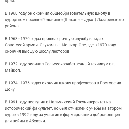
края.
Южный Кавказ
ЮФО
В 1968 году он окончил общеобразовательную школу в
курортном поселке Головинке (Шахапэ –
адыг
.) Лазаревского
района.
В 1968 - 1970 годах прошел срочную службу в рядах
Советской армии. Служил в г. Йошкар-Оле, где в 1970 году
окончил высшую школу лекторов.
В 1972 году окончил Сельскохозяйственный техникум в г.
Майкоп.
В 1974 - 1976 годах окончил школу профсоюзов в Ростове-на-
Дону.
В 1991 году поступил в Нальчикский Госуниверситет на
исторический факультет, но был отчислен с учебы на втором
курсе в 1992 году за участие в формировании добровольцев
для войны в Абхазии.