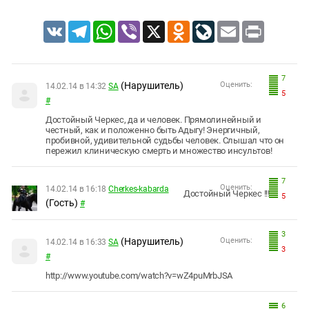
VK
Telegram
WhatsApp
Viber
X
Odnoklassniki
LiveJournal
Email
Print
7
(Нарушитель)
Оценить:
14.02.14 в 14:32
SA
5
#
Достойный Черкес, да и человек. Прямолинейный и
честный, как и положенно быть Адыгу! Энергичный,
пробивной, удивительной судьбы человек. Слышал что он
пережил клиническую смерть и множество инсультов!
7
Оценить:
14.02.14 в 16:18
Cherkes-kabarda
Достойный Черкес !!!
5
(Гость)
#
3
(Нарушитель)
Оценить:
14.02.14 в 16:33
SA
3
#
http://www.youtube.com/watch?v=wZ4puMrbJSA
6