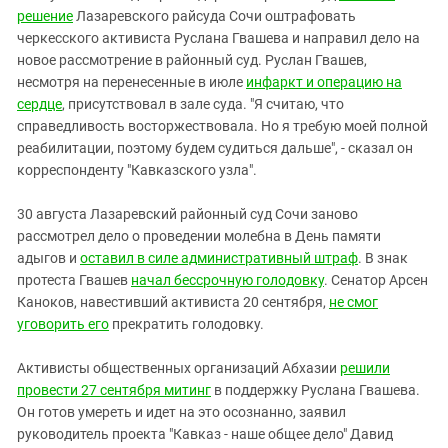
решение
Лазаревского райсуда Сочи оштрафовать
черкесского активиста Руслана Гвашева и направил дело на
новое рассмотрение в районный суд. Руслан Гвашев,
несмотря на перенесенные в июле
инфаркт и операцию на
сердце
, присутствовал в зале суда. "Я считаю, что
справедливость восторжествовала. Но я требую моей полной
реабилитации, поэтому будем судиться дальше", - сказал он
корреспонденту "Кавказского узла".
30 августа Лазаревский районный суд Сочи заново
рассмотрел дело о проведении молебна в День памяти
адыгов и
оставил в силе административный штраф
. В знак
протеста Гвашев
начал бессрочную голодовку
. Сенатор Арсен
Каноков, навестивший активиста 20 сентября,
не смог
уговорить его
прекратить голодовку.
Активисты общественных организаций Абхазии
решили
провести 27 сентября митинг
в поддержку Руслана Гвашева.
Он готов умереть и идет на это осознанно, заявил
руководитель проекта "Кавказ - наше общее дело" Давид