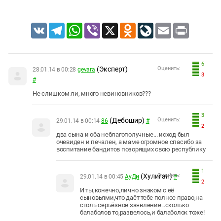
VK
Telegram
WhatsApp
Viber
X
Odnoklassniki
LiveJournal
Email
Print
6
(Эксперт)
Оценить:
28.01.14 в 00:28
gevara
3
#
Не слишком ли, много невиновников???
3
(Дебошир)
Оценить:
29.01.14 в 00:14
86
#
2
два сына и оба неблагополучные... исход был
очевиден и печален, а маме огромное спасибо за
воспитание бандитов позорящих свою республику
1
(Хулиган)
Оценить:
29.01.14 в 00:45
АуДи
#
2
И ты,конечно,лично знаком с её
сыновьями,что даёт тебе полное право,на
столь серьёзное заявление...сколько
балаболов то,развелось,и балаболок тоже!