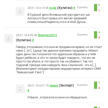
0
(Хулиган)
Оценить:
28.01.14 в 19:06
АуДи
#
1
В Судный день Всевышний рассудит,ин ша
Аллах,кто был прав,а кто желал кровавой
славы,лишь!Надеюсь,что и в этой Дунье...
4
Оценить:
28.01.14 в 00:48
Skorpionz2013
9
(Хулиган)
#
Гевара, я понимаю что нынче продажное время, но не стоит
свою [...] и [...] душу так демонстративно продавать. Может
один день так получится что чудесным образом и у тебя
будит ребёнок, и кто то также будет говорить , что его не
просто так убили, и что просто так не убивают. Так что
подумай прежде чем наводить тень сомнения , что и [...].
[Комментарий отредактирован модератором интернет-СМИ
"Кавказский Узел".]
7
(Эксперт)
Оценить:
28.01.14 в 01:19
gevara
3
#
Отвали...я просила ко мне не обращаться...
3