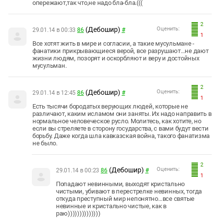
опережают,так что,не надо бла-бла.(((
2
(Дебошир)
Оценить:
29.01.14 в 00:33
86
#
1
Все хотят жить в мире и согласии, а такие мусульмане -
фанатики прикрывающиеся верой, все разрушают…не дают
жизни людям, позорят и оскорбляют и веру и достойных
мусульман.
2
(Дебошир)
Оценить:
29.01.14 в 12:45
86
#
1
Есть тысячи бородатых верующих людей, которые не
различают, каким исламом они заняты. Их надо направить в
нормальное человеческое русло. Молитесь, как хотите, но
если вы стреляете в сторону государства, с вами будут вести
борьбу. Даже когда шла кавказская война, такого фанатизма
не было.
2
(Дебошир)
Оценить:
29.01.14 в 00:23
86
#
1
Попадают невинными, выходят кристально
чистыми, убивают в перестрелке невинных, тогда
откуда преступный мир непонятно…все святые
невинные и кристально чистые, как в
раю))))))))))))))