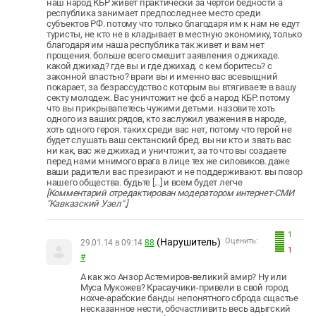
наш народ КБР живет практически за чертой бедности а
республика занимает предпоследнее место среди
субъектов РФ. потому что только благодаря им к нам не едут
туристы, не кто не в кладывает в местную экономику, только
благодаря им наша республика так живет и вам нет
прощения. больше всего смешит заявления о джихаде.
какой джихад? где вы и где джихад. с кем боритесь? с
законной властью? враги вы и именно вас всевыщний
покарает, за безрассудство с которым вы втягиваете в вашу
секту молодеж. Вас уничтожит не фсб а народ КБР. потому
что вы прикрывапетесь чужими детьми. назовите хоть
одного из ваших рядов, кто заслужил уважения в народе,
хоть одного героя. таких среди вас нет, потому что герой не
будет слушать ваш сектанский бред. вы ни кто и звать вас
ни как, вас же джихад и уничтожит, за то что вы создаете
перед нами мнимого врага в лице тех же силовиков. даже
ваши радители вас презирают и не поддерживают. вы позор
нашего общества. будьте [...] и всем будет легче
[Комментарий отредактирован модератором интернет-СМИ
"Кавказский Узел".]
1
(Нарушитель)
Оценить:
29.01.14 в 09:14
88
1
#
А как жо Анзор Астемиров-великий амир? Ну или
Муса Мукожев? Красаучики-привели в свой город
нохче-арабские банды непонятного сброда сщастье
несказанное нести, обсчастливить весь адыгский