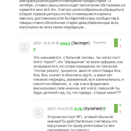
мясорубку,наблюдается повторение предыстории 13
октября...словно умышленно идёт нагнетание обстановки,не
нравится мне всё это...Считаю целесообразным,обращаться
в Европ.правов.центры,что-бы сложившаяся картина
явилась достоянием,хотя бы Европейскому сообществу.А
гевара,словно обозлённая старая дева,обвиняющая всех
мусульман во всех своих неурядицах...
1
(Эксперт)
Оценить:
28.01.14 в 19:18
gevara
1
#
Это называется , с больной головы...ты читал пост
этого "героя?", его "обращение" ко всем куфарам, как
он выразился, ни слова осуждения, он там всем
"глотки резать", грозился...вместо этого Гевара бла,
бла, бла, значит я обозлена, круто...у меня нет
никаких неурядиц, уважаемый, все замечательно, я
никого не обвиняю...я , как и все форумчане
высказываю свое мнение, вот и все, смешной ты,
Ауди, детский сад, ты, что правда , старше меня???
0
(Хулиган)
Оценить:
28.01.14 в 20:26
АуДи
#
1
Я прочитал пост №1...в твоей обычной
манере!Ты действительно считаешь,что
мусульман по праву уничтожают,и все
разгуливают по городу с