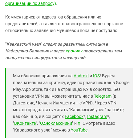
организации по запросу)
.
Комментариев от адресатов обращения или их
представителей, а также от правоохранительных органов
относительно заявления Чувилевой пока не поступало.
"
Кавказский узел
"
следит за развитием ситуации в
Кабардино-Балкарии и ведет
хронику
происходящих там
вооруженных инцидентов и похищений.
Мы обновили приложения на
Android
и
IOS
! Будем
признательны за критику, идеи по развитию как в Google
Play/App Store, так и на страницах КУ в соцсетях. Без
установки VPN вы можете читать нас в
Telegram
(в
Дагестане, Чечне и Ингушетии – с VPN). Через VPN
можно продолжать читать "Кавказский узел" на сайте,
как обычно, и в соцсетях
Facebook
*,
Instagram
*,
"
ВКонтакте
", "
Одноклассники
" и
X
. Смотреть видео
"Кавказского узла" можно в
YouTube
.