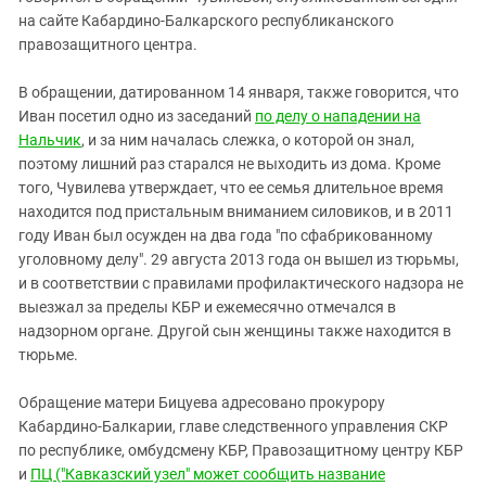
на сайте Кабардино-Балкарского республиканского
правозащитного центра.
В обращении, датированном 14 января, также говорится, что
Иван посетил одно из заседаний
по делу о нападении на
Нальчик
, и за ним началась слежка, о которой он знал,
поэтому лишний раз старался не выходить из дома. Кроме
того, Чувилева утверждает, что ее семья длительное время
находится под пристальным вниманием силовиков, и в 2011
году Иван был осужден на два года "по сфабрикованному
уголовному делу". 29 августа 2013 года он вышел из тюрьмы,
и в соответствии с правилами профилактического надзора не
выезжал за пределы КБР и ежемесячно отмечался в
надзорном органе. Другой сын женщины также находится в
тюрьме.
Обращение матери Бицуева адресовано прокурору
Кабардино-Балкарии, главе следственного управления СКР
по республике, омбудсмену КБР, Правозащитному центру КБР
и
ПЦ ("Кавказский узел" может сообщить название