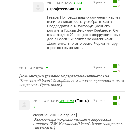
Оценить:
28.01.14 в 02:22
Аким
6
(Профессионал)
#
Гевара. По поводу ваших сомнений,насчёт
невиновников , советую обратиться к
Председателю Антикоррупционного
комитета России ,Кириллу Клебанову. Он
полагает,что 20 процентов коррупционных
дел в России числится за силовиками.
Действительно многовато. Черкани пару
строк,как выяснишь.
0
Оценить:
28.01.14 в 02:43
#
2
[Комментарии удалены модератором интернет-СМИ
"Кавказский Узел". Оскорбления и личная переписка в темах
запрещены Правилами.]
1
(Гость)
Оценить:
28.01.14 в 03:05
Из Шама
6
#
скорпион2013 не парься [...]
[Комментарий отредактирован модератором
интернет-СМИ "Кавказский Узел". Угрозы запрещены
Правилами.]