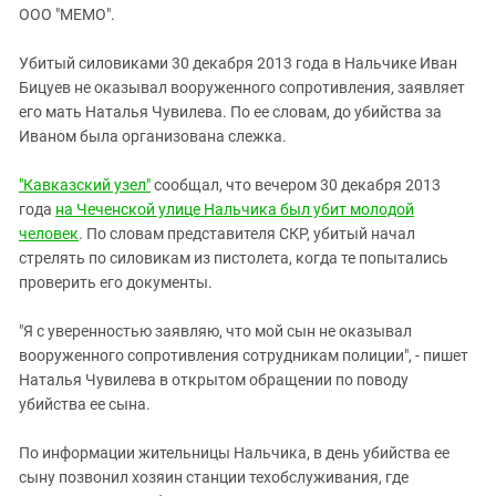
ЗАСТАВЛЯЕТ
ООО "МЕМО".
Дагестан
КАВКАЗ ЗА ПАЛЕСТИНУ
Ингушетия
ИНАКОМЫСЛИЕ В ЧЕЧНЕ
Убитый силовиками 30 декабря 2013 года в Нальчике Иван
Бицуев не оказывал вооруженного сопротивления, заявляет
Кабардино-Балкария
ПРЕСЛЕДОВАНИЕ АКТИВИСТОВ
его мать Наталья Чувилева. По ее словам, до убийства за
МОБИЛИЗАЦИЯ И ПРОТЕСТЫ
Калмыкия
Иваном была организована слежка.
Карачаево-Черкесия
"Кавказский узел"
сообщал, что вечером 30 декабря 2013
Краснодарский край
года
на Чеченской улице Нальчика был убит молодой
Нагорный Карабах
человек
. По словам представителя СКР, убитый начал
стрелять по силовикам из пистолета, когда те попытались
Российская Федерация
проверить его документы.
Ростовская область
Северная Осетия - Алания
"Я с уверенностью заявляю, что мой сын не оказывал
вооруженного сопротивления сотрудникам полиции", - пишет
СКФО
Наталья Чувилева в открытом обращении по поводу
Ставропольский край
убийства ее сына.
Чечня
По информации жительницы Нальчика, в день убийства ее
Южная Осетия
сыну позвонил хозяин станции техобслуживания, где