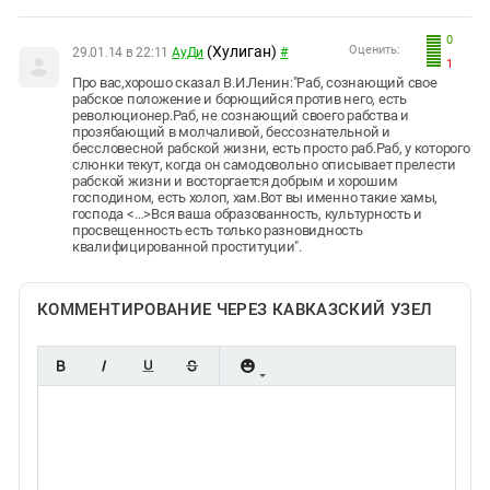
0
(Хулиган)
Оценить:
29.01.14 в 22:11
АуДи
#
1
Про вас,хорошо сказал В.И.Ленин:"Раб, сознающий свое
рабское положение и борющийся против него, есть
революционер.Раб, не сознающий своего рабства и
прозябающий в молчаливой, бессознательной и
бессловесной рабской жизни, есть просто раб.Раб, у которого
слюнки текут, когда он самодовольно описывает прелести
рабской жизни и восторгается добрым и хорошим
господином, есть холоп, хам.Вот вы именно такие хамы,
господа <…>Вся ваша образованность, культурность и
просвещенность есть только разновидность
квалифицированной проституции".
КОММЕНТИРОВАНИЕ ЧЕРЕЗ КАВКАЗСКИЙ УЗЕЛ