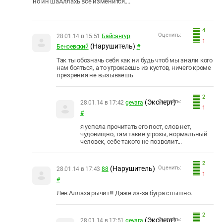
но ин шаАллахь все изменится....
4
Оценить:
28.01.14 в 15:51
Байсангур
1
(Нарушитель)
Беноевский
#
Так ты обозначь себя как ни будь чтоб мы знали кого
нам бояться, а то угрожаешь из кустов, ничего кроме
презрения не вызываешь
2
(Эксперт)
Оценить:
28.01.14 в 17:42
gevara
1
#
я успела прочитать его пост, слов нет,
чудовищно, там такие угрозы, нормальный
человек, себе такого не позволит...
2
(Нарушитель)
Оценить:
28.01.14 в 17:43
88
1
#
Лев Аллаха рычит!!! Даже из-за бугра слышно.
2
(Эксперт)
Оценить:
28.01.14 в 17:51
gevara