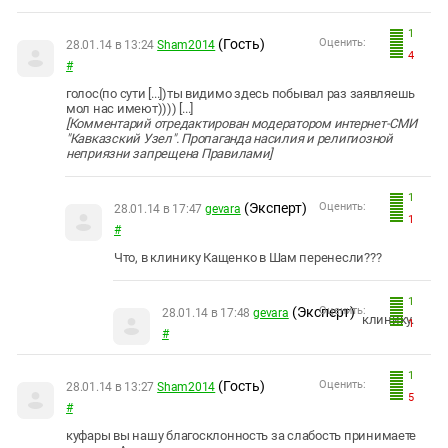
1
(Гость)
Оценить:
28.01.14 в 13:24
Sham2014
4
#
голос(по сути [...])ты видимо здесь побывал раз заявляешь
мол нас имеют)))) [...]
[Комментарий отредактирован модератором интернет-СМИ
"Кавказский Узел". Пропаганда насилия и религиозной
неприязни запрещена Правилами]
1
(Эксперт)
Оценить:
28.01.14 в 17:47
gevara
1
#
Что, в клинику Кащенко в Шам перенесли???
1
(Эксперт)
Оценить:
28.01.14 в 17:48
gevara
клинику.
1
#
1
(Гость)
Оценить:
28.01.14 в 13:27
Sham2014
5
#
куфары вы нашу благосклонность за слабость принимаете