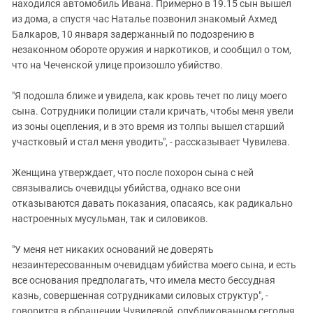
Южный Кавказ
находился автомобиль Ивана. Примерно в 19.15 сын вышел
из дома, а спустя час Наталье позвонил знакомый Ахмед
ЮФО
Балкаров, 10 января задержанный по подозрению в
незаконном обороте оружия и наркотиков, и сообщил о том,
что на Чеченской улице произошло убийство.
"Я подошла ближе и увидела, как кровь течет по лицу моего
сына. Сотрудники полиции стали кричать, чтобы меня увели
из зоны оцепления, и в это время из толпы вышел старший
участковый и стал меня уводить", - рассказывает Чувилева.
Женщина утверждает, что после похорон сына с ней
связывались очевидцы убийства, однако все они
отказываются давать показания, опасаясь, как радикально
настроенных мусульман, так и силовиков.
"У меня нет никаких оснований не доверять
незаинтересованным очевидцам убийства моего сына, и есть
все основания предполагать, что имела место бессудная
казнь, совершенная сотрудниками силовых структур", -
говорится в обращении Чувилевой, опубликованном сегодня