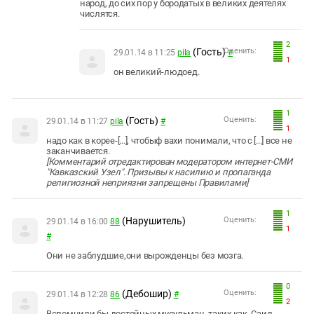
народ, до сих пор у бородатых в великих деятелях
числятся.
2
(Гость)
Оценить:
29.01.14 в 11:25
pila
#
1
он великий-людоед.
1
(Гость)
Оценить:
29.01.14 в 11:27
pila
#
1
надо как в корее-[...], чтобыф вахи понимали, что с [...] все не
заканчивается.
[Комментарий отредактирован модератором интернет-СМИ
"Кавказский Узел". Призывы к насилию и пропаганда
религиозной неприязни запрещены Правилами]
1
(Нарушитель)
Оценить:
29.01.14 в 16:00
88
1
#
Они не заблудшие,они вырожденцы без мозга.
0
(Дебошир)
Оценить:
29.01.14 в 12:28
86
#
2
Вспомнили бы достойных мусульман, таких как
Саид-