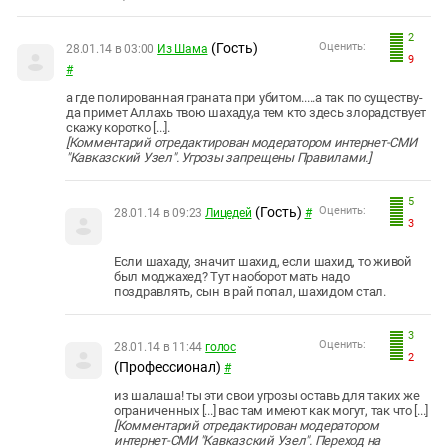
2
(Гость)
Оценить:
28.01.14 в 03:00
Из Шама
9
#
а где полированная граната при убитом.....а так по существу-
да примет Аллахь твою шахаду,а тем кто здесь злорадствует
скажу коротко [...].
[Комментарий отредактирован модератором интернет-СМИ
"Кавказский Узел". Угрозы запрещены Правилами.]
5
(Гость)
Оценить:
28.01.14 в 09:23
Лицедей
#
3
Если шахаду, значит шахид, если шахид, то живой
был моджахед? Тут наоборот мать надо
поздравлять, сын в рай попал, шахидом стал.
3
Оценить:
28.01.14 в 11:44
голос
2
(Профессионал)
#
из шалаша! ты эти свои угрозы оставь для таких же
ограниченных [...] вас там имеют как могут, так что [...]
[Комментарий отредактирован модератором
интернет-СМИ "Кавказский Узел". Переход на