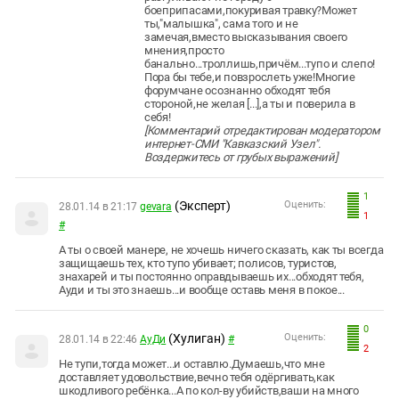
боеприпасами,покуривая травку?Может
ты,"малышка", сама того и не
замечая,вместо высказывания своего
мнения,просто
банально...троллишь,причём...тупо и слепо!
Пора бы тебе,и повзрослеть уже!Многие
форумчане осознанно обходят тебя
стороной,не желая [...],а ты и поверила в
себя!
[Комментарий отредактирован модератором
интернет-СМИ "Кавказский Узел".
Воздержитесь от грубых выражений]
1
(Эксперт)
Оценить:
28.01.14 в 21:17
gevara
1
#
А ты о своей манере, не хочешь ничего сказать, как ты всегда
защищаешь тех, кто тупо убивает; полисов, туристов,
знахарей и ты постоянно оправдываешь их...обходят тебя,
Ауди и ты это знаешь...и вообще оставь меня в покое...
0
(Хулиган)
Оценить:
28.01.14 в 22:46
АуДи
#
2
Не тупи,тогда может...и оставлю.Думаешь,что мне
доставляет удовольствие,вечно тебя одёргивать,как
шкодливого ребёнка...А по кол-ву убийств,ваши на много