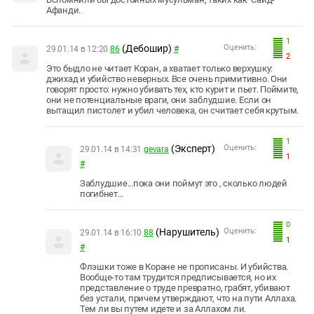
Афанди.
1
(Дебошир)
Оценить:
29.01.14 в 12:20
86
#
2
Это быдло не читает Коран, а хватает только верхушку:
джихад и убийство неверных. Все очень примитивно. Они
говорят просто: нужно убивать тех, кто курит и пьет. Поймите,
они не потенциальные враги, они заблудшие. Если он
вытащил пистолет и убил человека, он считает себя крутым.
1
(Эксперт)
Оценить:
29.01.14 в 14:31
gevara
1
#
Заблудшие...пока они поймут это , сколько людей
погибнет...
0
(Нарушитель)
Оценить:
29.01.14 в 16:10
88
1
#
Флэшки тоже в Коране не прописаны. И убийства.
Вообще-то там трудится предписывается, но их
представление о труде превратно, грабят, убивают
без устали, причем утверждают, что на пути Аллаха.
Тем ли вы путем идете и за Аллахом ли.