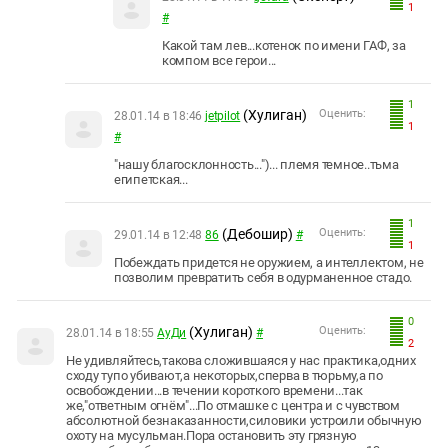
1
#
Какой там лев...котенок по имени ГАФ, за
компом все герои...
1
(Хулиган)
Оценить:
28.01.14 в 18:46
jetpilot
1
#
"нашу благосклонность...")... племя темное..тьма
египетская...
1
(Дебошир)
Оценить:
29.01.14 в 12:48
86
#
1
Побеждать придется не оружием, а интеллектом, не
позволим превратить себя в одурманенное стадо.
0
(Хулиган)
Оценить:
28.01.14 в 18:55
АуДи
#
2
Не удивляйтесь,такова сложившаяся у нас практика,одних
сходу тупо убивают,а некоторых,сперва в тюрьму,а по
освобождении...в течении короткого времени...так
же,"ответным огнём"...По отмашке с центра и с чувством
абсолютной безнаказанности,силовики устроили обычную
охоту на мусульман.Пора остановить эту грязную