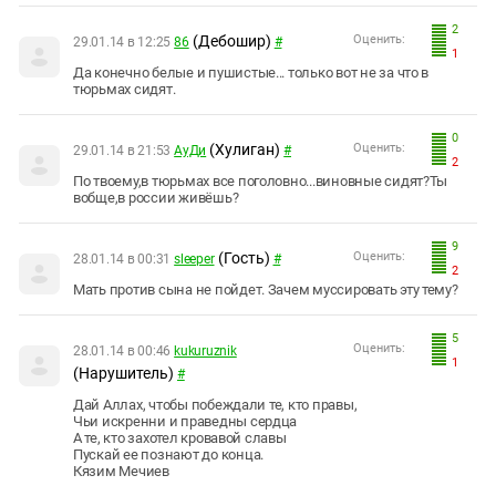
2
(Дебошир)
Оценить:
29.01.14 в 12:25
86
#
1
Да конечно белые и пушистые... только вот не за что в
тюрьмах сидят.
0
(Хулиган)
Оценить:
29.01.14 в 21:53
АуДи
#
2
По твоему,в тюрьмах все поголовно...виновные сидят?Ты
вобще,в россии живёшь?
9
(Гость)
Оценить:
28.01.14 в 00:31
sleeper
#
2
Мать против сына не пойдет. Зачем муссировать эту тему?
5
Оценить:
28.01.14 в 00:46
kukuruznik
1
(Нарушитель)
#
Дай Аллах, чтобы побеждали те, кто правы,
Чьи искренни и праведны сердца
А те, кто захотел кровавой славы
Пускай ее познают до конца.
Кязим Мечиев