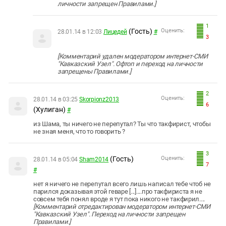
личности запрещен Правилами.]
1
(Гость)
Оценить:
28.01.14 в 12:03
Лицедей
#
3
[Комментарий удален модератором интернет-СМИ
"Кавказский Узел". Офтоп и переход на личности
запрещены Правилами.]
2
Оценить:
28.01.14 в 03:25
Skorpionz2013
6
(Хулиган)
#
из Шама, ты ничего не перепутал? Ты что такфирист, чтобы
не зная меня, что то говорить ?
3
(Гость)
Оценить:
28.01.14 в 05:04
Sham2014
7
#
нет я ничего не перепутал всего лишь написал тебе чтоб не
парился доказывая этой геваре [...]....про такфириста я не
совсем тебя понял вроде я тут пока никого не такфирил....
[Комментарий отредактирован модератором интернет-СМИ
"Кавказский Узел". Переход на личности запрещен
Правилами.]