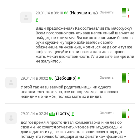
2
(Нарушитель)
Оценить:
29.01.14 в 09:10
88
1
#
Ваши предложения? Как останавливать мясорубку?
Всем поголовно принять ваш непонятный шариат не
выйдет, не хотим мы. Вы же со стенаниями берете в
руки оружие и упорно добиваетесь своего,
обиженные, униженные, молиться не дают и тут же
каффары целуйте наши ноги и платите за право
жить. Некая двойственность. Или живите в мире или
не жалуйтесь.
2
(Дебошир)
Оценить:
29.01.14 в 00:02
86
#
1
У этой так называемой родительницы ни одного
положительного сына, все по тюрьмам, а на головах
невидимые нимбы, только мать их и видит.
1
(Гость)
Оценить:
29.01.14 в 02:34
pila
#
1
долгое время я просто читал комментарии и не лез со
своими, но хочется отметить, что все эти муджахиды и
джихадисты ит.д. не кто иные как враги своего народа.
потому что только благодаря этим фанатикам-фашистам