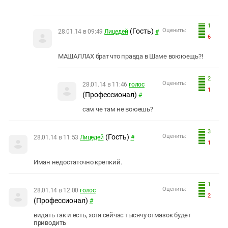
1
(Гость)
Оценить:
28.01.14 в 09:49
Лицедей
#
6
МАШАЛЛАХ брат что правда в Шаме воююещь?!
2
Оценить:
28.01.14 в 11:46
голос
1
(Профессионал)
#
сам че там не воюешь?
3
(Гость)
Оценить:
28.01.14 в 11:53
Лицедей
#
1
Иман недостаточно крепкий.
1
Оценить:
28.01.14 в 12:00
голос
2
(Профессионал)
#
видать так и есть, хотя сейчас тысячу отмазок будет
приводить