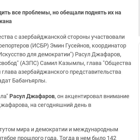
ить все проблемы, но обещали поднять их на
жана
ества с азербайджанской стороны участвовали
репортеров (ИСБР) Эмин Гусейнов, координатор
"Искусство для демократии") Расул Джафаров,
свобод" (АЗПС) Самил Казымлы, глава "Общества
 глава азербайджанского представительства
адат Бабанъярлы.
зла"
Расул Джафаров
, он акцентировал внимание
Джафарова, на сегодняшний день в
титутом мира и демократии и международным
ябре прошлого года. Тогда в нем было 142