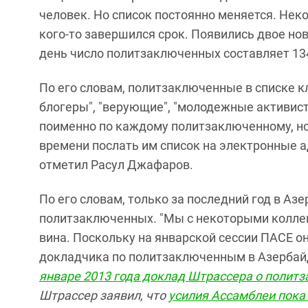
человек. Но список постоянно меняется. Нек
кого-то завершился срок. Появились двое н
день число политзаключенных составляет 134
По его словам, политзаключенные в списке к
блогеры", "верующие", "молодежные активист
поименно по каждому политзаключенному, но
времени послать им список на электронные ад
отметил Расул Джафаров.
По его словам, только за последний год в А
политзаключенных. "Мы с некоторыми коллега
вина. Поскольку на январской сессии ПАСЕ о
докладчика по политзаключенным в Азербай
январе 2013 года доклад Штрассера о полит
Штрассер заявил, что
усилия Ассамблеи пока