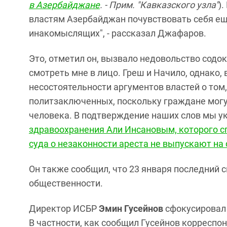
в Азербайджане
. - Прим. "Кавказского узла"
)
властям Азербайджан почувствовать себя ещ
инакомыслящих", - рассказал Джафаров.
Это, отметил он, вызвало недовольство содо
смотреть мне в лицо. Греш и Начило, однако,
несостоятельности аргументов властей о том
политзаключенных, поскольку граждане могу
человека. В подтверждение наших слов мы у
здравоохранения Али Инсановым, которого сп
суда о незаконности ареста не выпускают на
Он также сообщил, что 23 января последний
общественности.
Директор ИСБР
Эмин Гусейнов
сфокусировал 
В частности, как сообщил Гусейнов корреспон