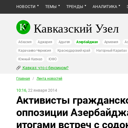
НОВОСТИ
ТЕМЫ
ТРЕНДЫ
АНАЛИТИКА
Кавказский Узел
Абхазия
Аджария
Адыгея
Азербайджан
Армения
А
Карачаево-Черкесия
Краснодарский край
Нагорный Карабах
Южный Кавказ
ЮФО
Кавказ: что с бензином?
Главная
/
Лента новостей
10:16,
22 января 2014
Активисты гражданско
оппозиции Азербайдж
итогами встреч с сод