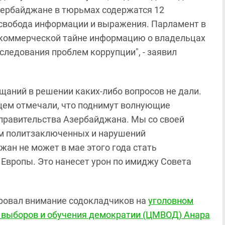
Азербайджане в тюрьмах содержатся 12
 свобода информации и выражения. Парламент в
к коммерческой тайне информацию о владельцах
следования проблем коррупции", - заявил
щаний в решении каких-либо вопросов не дали.
бщем отмечали, что поднимут волнующие
 правительства Азербайджана. Мы со своей
ом политзаключенных и нарушений
ан не может в мае этого года стать
Европы. Это нанесет урон по имиджу Совета
ровал внимание содокладчиков на
уголовном
 выборов и обучения демократии (ЦМВОД) Анара