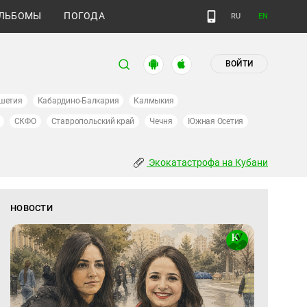
ЛЬБОМЫ
ПОГОДА
RU
EN
ВОЙТИ
шетия
Кабардино-Балкария
Калмыкия
СКФО
Ставропольский край
Чечня
Южная Осетия
Экокатастрофа на Кубани
НОВОСТИ