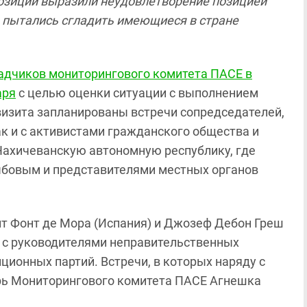
озиции выразили неудовлетворение позицией
, пытались сгладить имеющиеся в стране
адчиков мониторингового комитета ПАСЕ в
аря
с целью оценки ситуации с выполнением
визита запланированы встречи сопредседателей,
ак и с активистами гражданского общества и
 Нахичеванскую автономную республику, где
ыбовым и представителями местных органов
т Фонт де Мора (Испания) и Джозеф Дебон Греш
й с руководителями неправительственных
ционных партий. Встречи, в которых наряду с
рь Мониторингового комитета ПАСЕ Агнешка