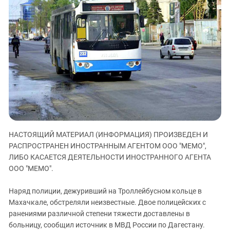
ЗАСТАВЛЯЕТ
Дагестан
КАВКАЗ ЗА ПАЛЕСТИНУ
Ингушетия
ИНАКОМЫСЛИЕ В ЧЕЧНЕ
Кабардино-Балкария
ПРЕСЛЕДОВАНИЕ АКТИВИСТОВ
МОБИЛИЗАЦИЯ И ПРОТЕСТЫ
Калмыкия
Карачаево-Черкесия
Краснодарский край
Нагорный Карабах
Российская Федерация
НАСТОЯЩИЙ МАТЕРИАЛ (ИНФОРМАЦИЯ) ПРОИЗВЕДЕН И
Ростовская область
РАСПРОСТРАНЕН ИНОСТРАННЫМ АГЕНТОМ ООО "МЕМО",
Северная Осетия - Алания
ЛИБО КАСАЕТСЯ ДЕЯТЕЛЬНОСТИ ИНОСТРАННОГО АГЕНТА
СКФО
ООО "МЕМО".
Ставропольский край
Наряд полиции, дежуривший на Троллейбусном кольце в
Чечня
Махачкале, обстреляли неизвестные. Двое полицейских с
ранениями различной степени тяжести доставлены в
Южная Осетия
больницу, сообщил источник в МВД России по Дагестану.