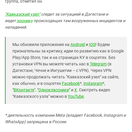
группа, отметил он.
"Кавказский узел"
следит за ситуацией в Дагестане и
ведет
хронику
происходящих там вооруженных инцидентов и
нападений.
Мы обновили приложения на
Android
и
IOS
! Будем
признательны за критику, идеи по развитию как в Google
Play/App Store, так и на страницах КУ в соцсетях. Без
установки VPN вы можете читать нас в
Telegram
(в
Дагестане, Чечне и Ингушетии – с VPN). Через VPN
можно продолжать читать "Кавказский узел" на сайте,
как обычно, и в соцсетях
Facebook
*,
Instagram
*,
"
ВКонтакте
", "
Одноклассники
" и
X
. Смотреть видео
"Кавказского узла" можно в
YouTube
.
* деятельность компании Meta (владеет Facebook, Instagram и
WhatsApp) запрещена в России.