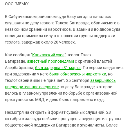
ЗАСТАВЛЯЕТ
ООО "МЕМО".
Дагестан
КАВКАЗ ЗА ПАЛЕСТИНУ
Ингушетия
ИНАКОМЫСЛИЕ В ЧЕЧНЕ
В Сабунчинском районном суде Баку сегодня начались
слушания по делу теолога Талеха Багирзаде, обвиняемого в
Кабардино-Балкария
ПРЕСЛЕДОВАНИЕ АКТИВИСТОВ
незаконном хранении наркотиков. В здании и во дворе суда
МОБИЛИЗАЦИЯ И ПРОТЕСТЫ
Калмыкия
полиция применила силу в отношении группы поддержки
Карачаево-Черкесия
теолога, задержав около 20 человек.
Краснодарский край
Как сообщал "
Кавказский узел
", теолог Талех
Нагорный Карабах
Багирзаде,
известный проповедями
с критикой властей
Азербайджана,
был задержан 31 марта
. По версии следствия,
Российская Федерация
при задержании у него
были обнаружены наркотики
, но
Ростовская область
теолог своей вины не признает. 25 сентября
завершилось
Северная Осетия - Алания
предварительное следствие
по делу Багирзаде, которое
велось в главном управлении по борьбе с организованной
СКФО
преступностью МВД, и дело было направлено в суд.
Ставропольский край
Несмотря на открытый формат судебных слушаний, 28
Чечня
октября в зал суда не были пропущены верующие из группы
Южная Осетия
общественной поддержки Багирзаде и журналисты. Более