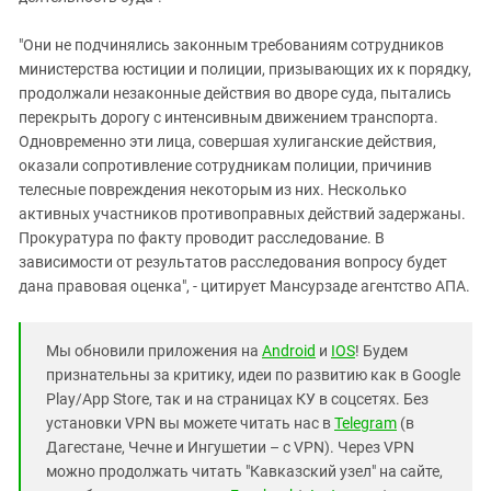
"Они не подчинялись законным требованиям сотрудников
министерства юстиции и полиции, призывающих их к порядку,
продолжали незаконные действия во дворе суда, пытались
перекрыть дорогу с интенсивным движением транспорта.
Одновременно эти лица, совершая хулиганские действия,
оказали сопротивление сотрудникам полиции, причинив
телесные повреждения некоторым из них. Несколько
активных участников противоправных действий задержаны.
Прокуратура по факту проводит расследование. В
зависимости от результатов расследования вопросу будет
дана правовая оценка", - цитирует Мансурзаде агентство АПА.
Мы обновили приложения на
Android
и
IOS
! Будем
признательны за критику, идеи по развитию как в Google
Play/App Store, так и на страницах КУ в соцсетях. Без
установки VPN вы можете читать нас в
Telegram
(в
Дагестане, Чечне и Ингушетии – с VPN). Через VPN
можно продолжать читать "Кавказский узел" на сайте,