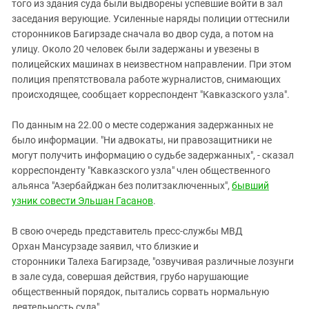
Южный Кавказ
того из здания суда были выдворены успевшие войти в зал
заседания верующие. Усиленные наряды полиции оттеснили
ЮФО
сторонников Багирзаде сначала во двор суда, а потом на
улицу. Около 20 человек были задержаны и увезены в
полицейских машинах в неизвестном направлении. При этом
полиция препятствовала работе журналистов, снимающих
происходящее, сообщает корреспондент "Кавказского узла".
По данным на 22.00 о месте содержания задержанных не
было информации. "Ни адвокаты, ни правозащитники не
могут получить информацию о судьбе задержанных", - сказал
корреспонденту "Кавказского узла" член общественного
альянса "Азербайджан без политзаключенных",
бывший
узник совести Эльшан Гасанов
.
В свою очередь представитель пресс-службы МВД
Орхан Мансурзаде заявил, что близкие и
сторонники Талеха Багирзаде, "озвучивая различные лозунги
в зале суда, совершая действия, грубо нарушающие
общественный порядок, пытались сорвать нормальную
деятельность суда".