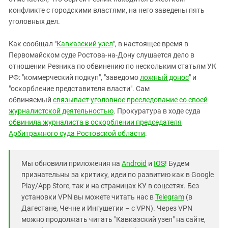
Южный Кавказ
конфликте с городскими властями, на него заведены пять
ЮФО
уголовных дел.
Как сообщал "
Кавказский узел
", в настоящее время в
Первомайском суде Ростова-на-Дону слушается дело в
отношении Резника по обвинению по нескольким статьям УК
РФ: "коммерческий подкуп", "заведомо
ложный донос
" и
"оскорбление представителя власти". Сам
обвиняемый
связывает уголовное преследование со своей
журналистской деятельностью
. Прокуратура в ходе суда
обвинила журналиста в оскорблении председателя
Арбитражного суда Ростовской области
.
Мы обновили приложения на
Android
и
IOS
! Будем
признательны за критику, идеи по развитию как в Google
Play/App Store, так и на страницах КУ в соцсетях. Без
установки VPN вы можете читать нас в
Telegram
(в
Дагестане, Чечне и Ингушетии – с VPN). Через VPN
можно продолжать читать "Кавказский узел" на сайте,