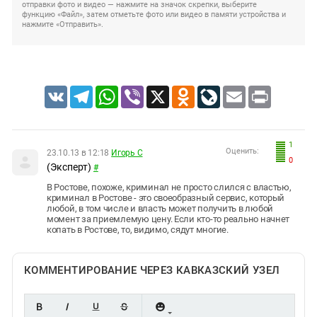
отправки фото и видео — нажмите на значок скрепки, выберите
функцию «Файл», затем отметьте фото или видео в памяти устройства и
нажмите «Отправить».
VK
Telegram
WhatsApp
Viber
X
Odnoklassniki
LiveJournal
Email
Print
1
Оценить:
23.10.13 в 12:18
Игорь С
0
(Эксперт)
#
В Ростове, похоже, криминал не просто слился с властью,
криминал в Ростове - это своеобразный сервис, который
любой, в том числе и власть может получить в любой
момент за приемлемую цену. Если кто-то реально начнет
копать в Ростове, то, видимо, сядут многие.
КОММЕНТИРОВАНИЕ ЧЕРЕЗ КАВКАЗСКИЙ УЗЕЛ