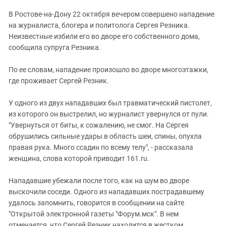
ЗАСТАВЛЯЕТ
Дагестан
В Ростове-на-Дону 22 октября вечером совершено нападение
КАВКАЗ ЗА ПАЛЕСТИНУ
Ингушетия
на журналиста, блогера и политолога Сергея Резника.
ИНАКОМЫСЛИЕ В ЧЕЧНЕ
Неизвестные избили его во дворе его собственного дома,
Кабардино-Балкария
ПРЕСЛЕДОВАНИЕ АКТИВИСТОВ
сообщила супруга Резника.
МОБИЛИЗАЦИЯ И ПРОТЕСТЫ
Калмыкия
По ее словам, нападение произошло во дворе многоэтажки,
Карачаево-Черкесия
где проживает Сергей Резник.
Краснодарский край
Нагорный Карабах
У одного из двух нападавших был травматический пистолет,
из которого он выстрелил, но журналист увернулся от пули.
Российская Федерация
"Увернуться от биты, к сожалению, не смог. На Сергея
Ростовская область
обрушились сильные удары в область шеи, спины, опухла
правая рука. Много ссадин по всему телу", - рассказала
Северная Осетия - Алания
женщина, слова которой приводит 161.ru.
СКФО
Нападавшие убежали после того, как на шум во дворе
Ставропольский край
выскочили соседи. Одного из нападавших пострадавшему
Чечня
удалось запомнить, говорится в сообщении на сайте
Южная Осетия
"Открытой электронной газеты "Форум.мск". В нем
отмечается, что Сергей Резник находится в жестком